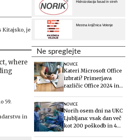
 Kitajsko, je
Ne spreglejte
ct, where
NOVICE
ding
Kateri Microsoft Office
izbrati? Primerjava
različic Office 2024 in
Office 2021.
o 59.
NOVICE
Norih osem dni na UKC
udarstvu in
Ljubljana: vsak dan več
kot 200 poškodb in 40
mavcev