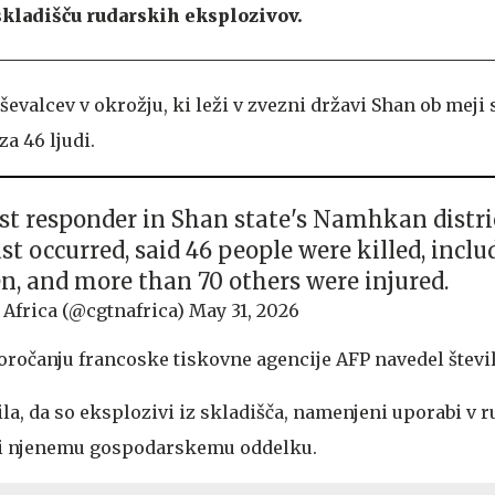
skladišču rudarskih eksplozivov.
evalcev v okrožju, ki leži v zvezni državi Shan ob meji s
za 46 ljudi.
rst responder in Shan state's Namhkan distri
st occurred, said 46 people were killed, inclu
en, and more than 70 others were injured.
Africa (@cgtnafrica)
May 31, 2026
oročanju francoske tiskovne agencije AFP navedel števil
ila, da so eksplozivi iz skladišča, namenjeni uporabi v r
i njenemu gospodarskemu oddelku.