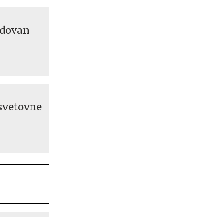
odovan
 svetovne