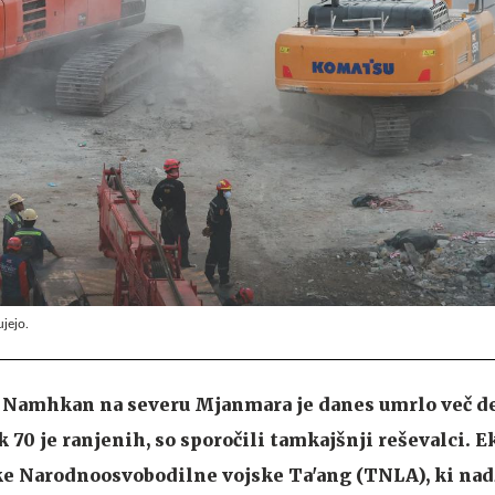
ujejo.
u Namhkan na severu Mjanmara je danes umrlo več de
 70 je ranjenih, so sporočili tamkajšnji reševalci. E
e Narodnoosvobodilne vojske Ta'ang (TNLA), ki nad