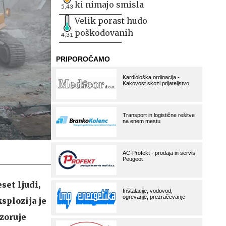
ki nimajo smisla
5,43
Velik porast hudo
poškodovanih
4,31
set ljudi,
ksplozija je
zoruje