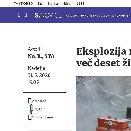
Info in obvestila
Tehnik
TV SPORED
Bizi
Najdi.si
Itis.si
1188
SLOVENIJA
EVROPA IN SVET
DIGISVET
P
Eksplozija
Avtorji:
Na. R.,
STA
več deset ži
Nedelja,
31. 5. 2026,
19.05
2 meseca
1,37
Natisni članek