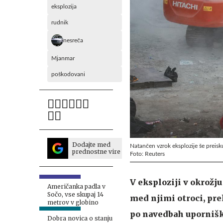
eksplozija
rudnik
nesreča
Mjanmar
poškodovani
Dodajte med
Natančen vzrok eksplozije še preisk
prednostne vire
Foto: Reuters
V eksploziji v okrožj
Američanka padla v
Sočo, vse skupaj 14
med njimi otroci, prek
metrov v globino
po navedbah upornišk
Dobra novica o stanju