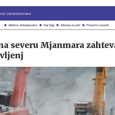
Želite prejemati e-novice?
Uživajmo pametno
OSEL DANES
KRONIKA
Aktivno državljanstvo
Naj Digi
Zdravje za jutri
Finančni nasveti
 na severu Mjanmara zahtev
vljenj