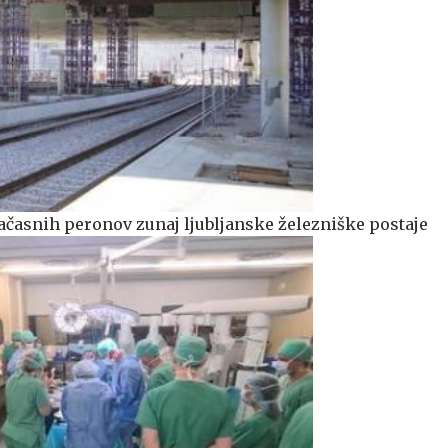
časnih peronov zunaj ljubljanske železniške postaje