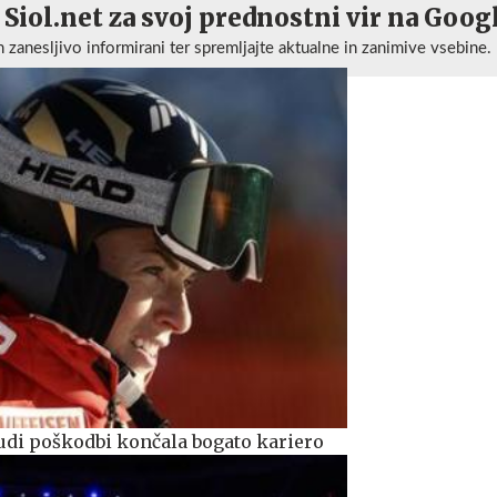
 Siol.net za svoj prednostni vir na Goog
n zanesljivo informirani ter spremljajte aktualne in zanimive vsebine.
udi poškodbi končala bogato kariero