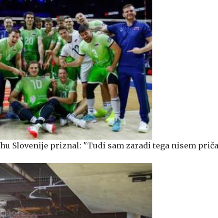
 Slovenije priznal: "Tudi sam zaradi tega nisem prič