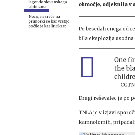
legende slovenskega
območje, odjeknila v 
alpinizma
Noro, nesreče na
primorki se kar vrstijo,
počilo je kar štirikrat
Po besedah enega od reš
#foto
bila eksplozija usodna 
One fi
the bla
childr
— CGTN 
Drugi reševalec je po p
TNLA je v izjavi sporoč
kamnolomih, pripadal