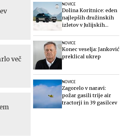
NOVICE
tev
Dolina Koritnice: eden
najlepših družinskih
izletov v Julijskih
Alpah
NOVICE
Konec veselja: Janković
preklical ukrep
rlo več
NOVICE
Zagorelo v naravi:
požar gasili trije air
tractorji in 39 gasilcev
vem