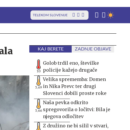
TELEKOM SLOVENIJE
ala
KAJ BERETE
ZADNJE OBJAVE
Golob trdil eno, številke
policije kažejo drugače
10
Velika sprememba: Domen
in Nika Prevc ter drugi
5,69
Slovenci dobili proste roke
Naša pevka odkrito
spregovorila o ločitvi: Bila je
5,66
njegova odločitev
Z družino ne bi silil v stvari,