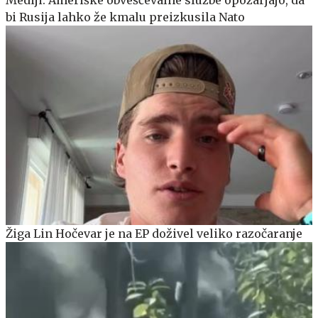
bi Rusija lahko že kmalu preizkusila Nato
Žiga Lin Hočevar je na EP doživel veliko razočaranje