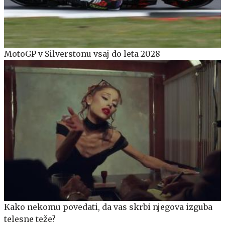
MotoGP v Silverstonu vsaj do leta 2028
Kako nekomu povedati, da vas skrbi njegova izguba
telesne teže?