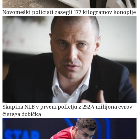
Novomeški policisti zasegli 177 kilogramov konoplje
Skupina NLB v prvem polletju z 252,4 milijona evrov
čistega dobička