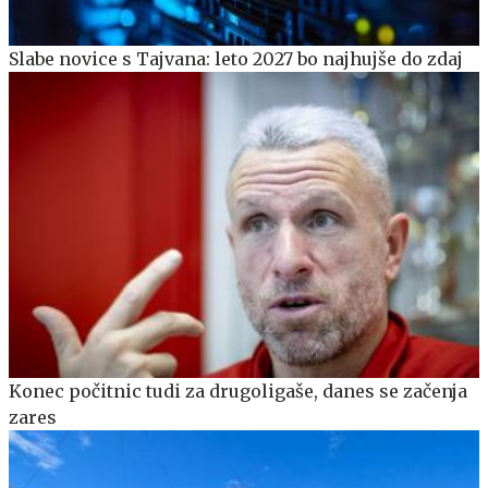
Slabe novice s Tajvana: leto 2027 bo najhujše do zdaj
Konec počitnic tudi za drugoligaše, danes se začenja
zares