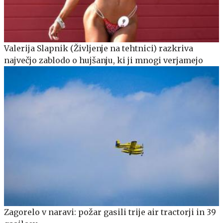
Valerija Slapnik (Življenje na tehtnici) razkriva
največjo zablodo o hujšanju, ki ji mnogi verjamejo
Zagorelo v naravi: požar gasili trije air tractorji in 39