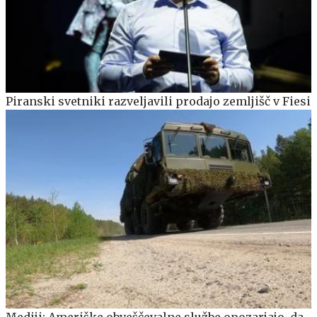
Piranski svetniki razveljavili prodajo zemljišč v Fiesi
Mediji: Ameriške obveščevalne službe opozarjajo, da