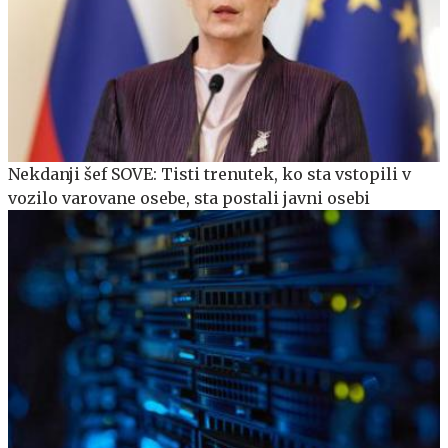
Nekdanji šef SOVE: Tisti trenutek, ko sta vstopili v
vozilo varovane osebe, sta postali javni osebi