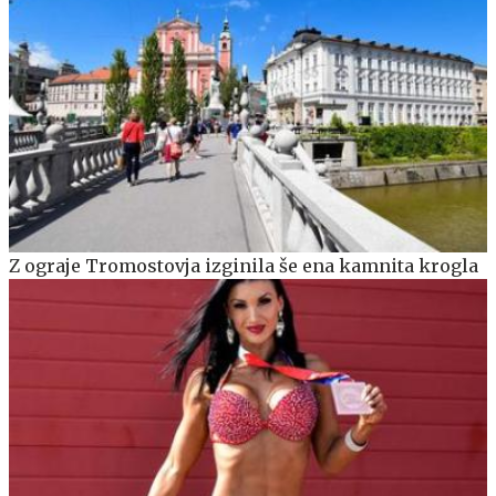
Z ograje Tromostovja izginila še ena kamnita krogla