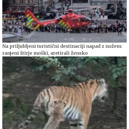
Na priljubljeni turistični destinaciji napad z nožem:
ranjeni štirje moški, aretirali žensko