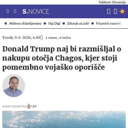
Telekom Slovenije
Aktivno državljanstvo
Naj Digi
Zdravje za jutri
Finančni nasveti
Torek, 9. 6. 2026, 4.00
1 mesec, 4 tedne
Donald Trump naj bi razmišljal o
nakupu otočja Chagos, kjer stoji
pomembno vojaško oporišče
Avtor:
David Kos
7,65