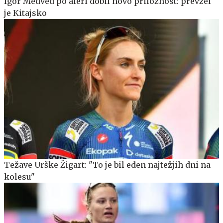
Igor Medved po aferi dobil novo priložnost: prevzel
je Kitajsko
Težave Urške Žigart: "To je bil eden najtežjih dni na
kolesu"