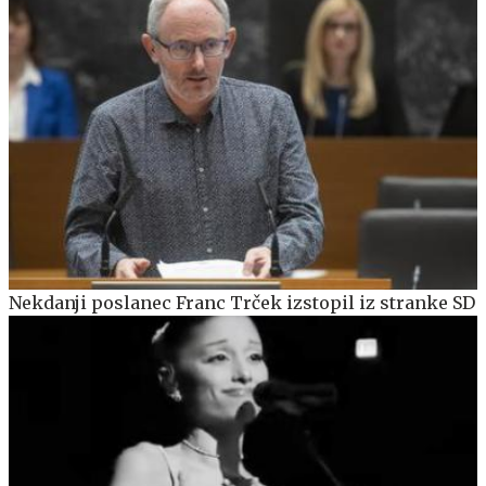
Nekdanji poslanec Franc Trček izstopil iz stranke SD