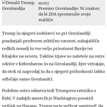
NOVICE
Premier Grenlandije: Ni znakov,
da bi ZDA spremenile svoje
stališče
Trump in njegovi sodelavci so pri Grenlandiji
poudarjali predvsem arktično varnost, nahajališča
redkih zemelj in vse večjo prisotnost Rusije ter
Kitajske na severu. Takšne izjave so naletele na ostre
odzive v Københavnu in na Grenlandiji, kjer vztrajajo,
da otok ni naprodaj in da o njegovi prihodnosti lahko
odločajo samo Grenlandci.
Podobno ostro odmeva tudi Trumpova retorika o
Kubi. V zadnjih mesecih je Washington poostril
pritisk na Havano, Trump pa je večkrat namignil, da