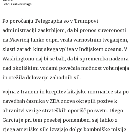
Foto: Guliverimage
Po poročanju Telegrapha so v Trumpovi
administraciji zaskrbljeni, da bi prenos suverenosti
na Mavricij lahko odprl vrata varnostnim tveganjem,
zlasti zaradi kitajskega vpliva v Indijskem oceanu. V
Washingtonu naj bi se bali, da bi sprememba nadzora
nad okoliškimi vodami povečala možnost vohunjenja
in otežila delovanje zahodnih sil.
Vojna z Iranom in krepitev kitajske mornarice sta po
navedbah časnika v ZDA znova okrepili pozive k
ohranitvi verige strateških oporišč po svetu. Diego
Garcia je pri tem posebej pomemben, saj lahko z
njega ameriške sile izvajajo dolge bombniške misije