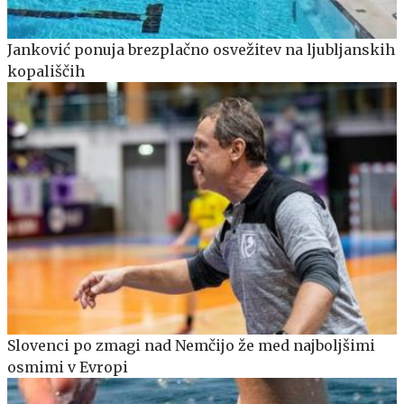
Janković ponuja brezplačno osvežitev na ljubljanskih
kopališčih
Slovenci po zmagi nad Nemčijo že med najboljšimi
osmimi v Evropi