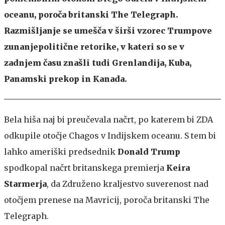
oceanu, poroča britanski The Telegraph.
Razmišljanje se umešča v širši vzorec Trumpove
zunanjepolitične retorike, v kateri so se v
zadnjem času znašli tudi Grenlandija, Kuba,
Panamski prekop in Kanada.
Bela hiša naj bi preučevala načrt, po katerem bi ZDA
odkupile otočje Chagos v Indijskem oceanu. S tem bi
lahko ameriški predsednik
Donald Trump
spodkopal načrt britanskega premierja
Keira
Starmerja
, da Združeno kraljestvo suverenost nad
otočjem prenese na Mavricij, poroča britanski The
Telegraph.