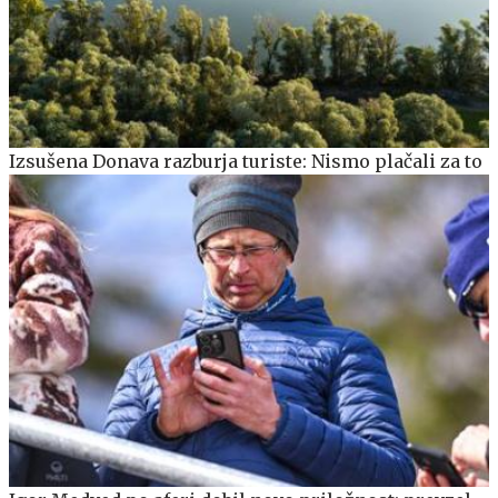
Izsušena Donava razburja turiste: Nismo plačali za to