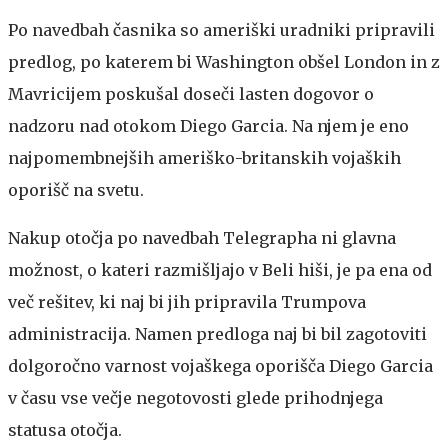
Po navedbah časnika so ameriški uradniki pripravili
predlog, po katerem bi Washington obšel London in z
Mavricijem poskušal doseči lasten dogovor o
nadzoru nad otokom Diego Garcia. Na njem je eno
najpomembnejših ameriško-britanskih vojaških
oporišč na svetu.
Nakup otočja po navedbah Telegrapha ni glavna
možnost, o kateri razmišljajo v Beli hiši, je pa ena od
več rešitev, ki naj bi jih pripravila Trumpova
administracija. Namen predloga naj bi bil zagotoviti
dolgoročno varnost vojaškega oporišča Diego Garcia
v času vse večje negotovosti glede prihodnjega
statusa otočja.