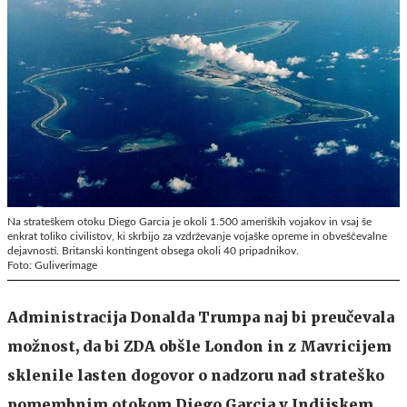
Na strateškem otoku Diego Garcia je okoli 1.500 ameriških vojakov in vsaj še
enkrat toliko civilistov, ki skrbijo za vzdrževanje vojaške opreme in obveščevalne
dejavnosti. Britanski kontingent obsega okoli 40 pripadnikov.
Foto: Guliverimage
Administracija Donalda Trumpa naj bi preučevala
možnost, da bi ZDA obšle London in z Mavricijem
sklenile lasten dogovor o nadzoru nad strateško
pomembnim otokom Diego Garcia v Indijskem