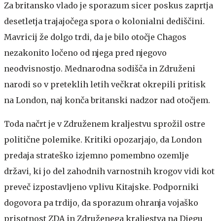
Za britansko vlado je sporazum sicer poskus zaprtja
desetletja trajajočega spora o kolonialni dediščini.
Mavricij že dolgo trdi, da je bilo otočje Chagos
nezakonito ločeno od njega pred njegovo
neodvisnostjo. Mednarodna sodišča in Združeni
narodi so v preteklih letih večkrat okrepili pritisk
na London, naj konča britanski nadzor nad otočjem.
Toda načrt je v Združenem kraljestvu sprožil ostre
politične polemike. Kritiki opozarjajo, da London
predaja strateško izjemno pomembno ozemlje
državi, ki jo del zahodnih varnostnih krogov vidi kot
preveč izpostavljeno vplivu Kitajske. Podporniki
dogovora pa trdijo, da sporazum ohranja vojaško
prisotnost ZDA in Združenega kraljestva na Diegu