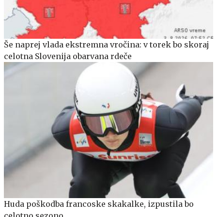
Še naprej vlada ekstremna vročina: v torek bo skoraj
celotna Slovenija obarvana rdeče
Huda poškodba francoske skakalke, izpustila bo
celotno sezono