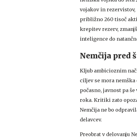
vojakov in rezervistov, 
približno 260 tisoč ak
krepitev rezerv, zmanjš
inteligence do natančn
Nemčija pred š
Kljub ambicioznim načr
ciljev se mora nemška 
počasno, javnost pa še
roka. Kritiki zato opoz
Nemčija ne bo odpravil
delavcev.
Preobrat v delovanju N