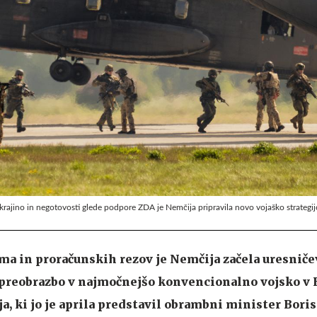
rajino in negotovosti glede podpore ZDA je Nemčija pripravila novo vojaško strategi
zma in proračunskih rezov je Nemčija začela uresniče
 preobrazbo v najmočnejšo konvencionalno vojsko v 
a, ki jo je aprila predstavil obrambni minister Boris