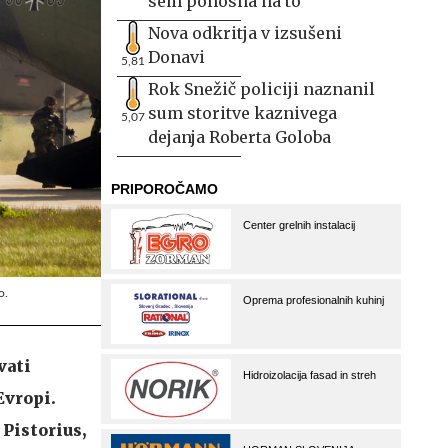
sem ponosna na to
Nova odkritja v izsušeni
Donavi
5,81
Rok Snežič policiji naznanil
sum storitve kaznivega
5,07
dejanja Roberta Goloba
jo.
vati
Evropi.
 Pistorius,