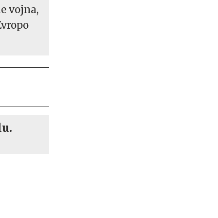
e vojna,
Evropo
lu.