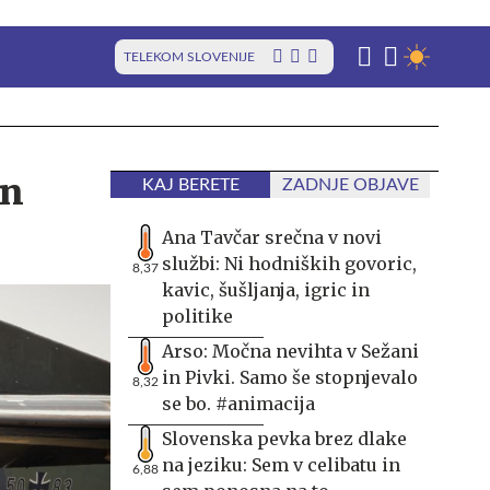
TELEKOM SLOVENIJE
en
KAJ BERETE
ZADNJE OBJAVE
Ana Tavčar srečna v novi
službi: Ni hodniških govoric,
8,37
kavic, šušljanja, igric in
politike
Arso: Močna nevihta v Sežani
in Pivki. Samo še stopnjevalo
8,32
se bo. #animacija
Slovenska pevka brez dlake
na jeziku: Sem v celibatu in
6,88