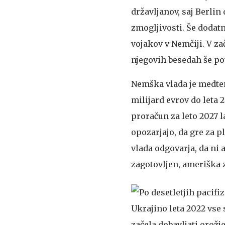
državljanov, saj Berlin
zmogljivosti. Še dodat
vojakov v Nemčiji. V za
njegovih besedah še po
Nemška vlada je medtem
milijard evrov do leta
proračun za leto 2027 l
opozarjajo, da gre za p
vlada odgovarja, da ni a
zagotovljen, ameriška 