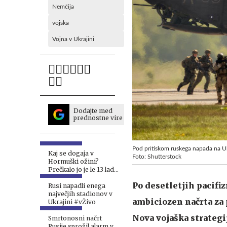
Nemčija
vojska
Vojna v Ukrajini
Dodajte med
prednostne vire
Pod pritiskom ruskega napada na Uk
Kaj se dogaja v
Foto: Shutterstock
Hormuški ožini?
Prečkalo jo je le 13 ladij.
#vŽivo
Po desetletjih pacifi
Rusi napadli enega
največjih stadionov v
ambiciozen načrta za
Ukrajini #vŽivo
Nova vojaška strategij
Smrtonosni načrt
Rusije sprožil alarm v