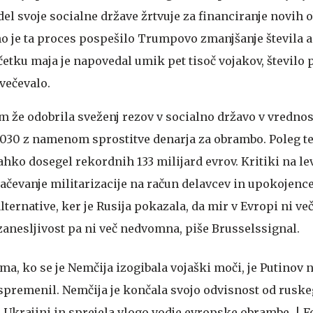
 del svoje socialne države žrtvuje za financiranje novih
no je ta proces pospešilo Trumpovo zmanjšanje števila 
četku maja je napovedal umik pet tisoč vojakov, število 
večevalo.
 že odobrila sveženj rezov v socialno državo v vrednost
 2030 z namenom sprostitve denarja za obrambo. Poleg te
ahko dosegel rekordnih 133 milijard evrov. Kritiki na le
lačevanje militarizacije na račun delavcev in upokojenc
lternative, ker je Rusija pokazala, da mir v Evropi ni ve
zanesljivost pa ni več nedvomna, piše Brusselssignal.