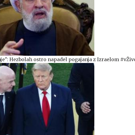
je": Hezbolah ostro napadel pogajanja z Izraelom #vŽiv