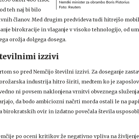
Nemški minister za obrambo Boris Pistorius
Foto: Reuters
od teh naj bi bilo
tivnih članov. Med drugim predvideva tudi hitrejšo mobi
anje birokracije in vlaganje v visoko tehnologijo, od u
ega orožja dolgega dosega.
tevilnimi izzivi
tom so pred Nemčijo številni izzivi. Za doseganje zasta
orožarska industrija hitro širiti, medtem ko je zaposlo
 vedno ni povsem naklonjena vrnitvi obveznega služenj
arjajo, da bodo ambiciozni načrti morda ostali le na papi
a birokratskih ovir in izdatno povečala števila usposob
emčije po oceni kritikov že negativno vpliva na življen