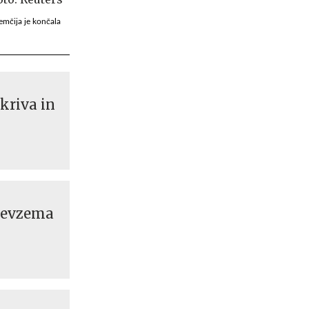
emčija je končala
kriva in
prevzema