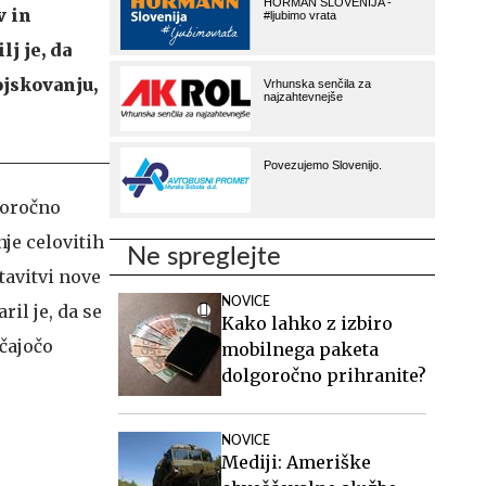
v in
lj je, da
ojskovanju,
koročno
je celovitih
Ne spreglejte
tavitvi nove
NOVICE
aril je, da se
Kako lahko z izbiro
čajočo
mobilnega paketa
dolgoročno prihranite?
NOVICE
Mediji: Ameriške