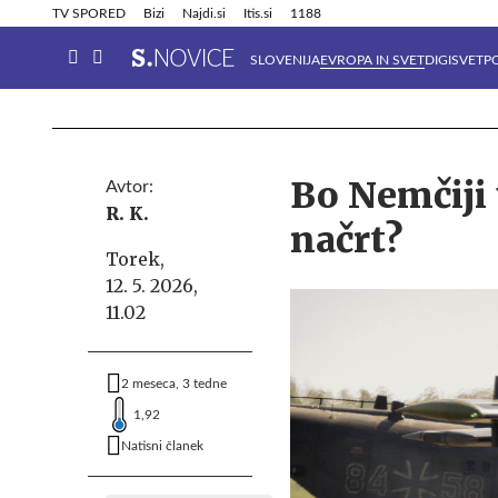
Info in obvestila
Tehnik
TV SPORED
Bizi
Najdi.si
Itis.si
1188
SLOVENIJA
EVROPA IN SVET
DIGISVET
P
Bo Nemčiji 
Avtor:
R. K.
načrt?
Torek,
12. 5. 2026,
11.02
2 meseca, 3 tedne
1,92
Natisni članek