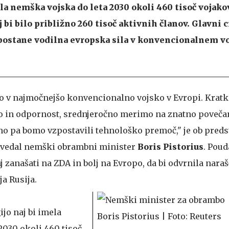
la nemška vojska do leta 2030 okoli 460 tisoč vojako
 bi bilo približno 260 tisoč aktivnih članov. Glavni ci
 postane vodilna evropska sila v konvencionalnem v
 v najmočnejšo konvencionalno vojsko v Evropi. Krat
 in odpornost, srednjeročno merimo na znatno povečan
no pa bomo vzpostavili tehnološko premoč," je ob preds
povedal nemški obrambni minister
Boris Pistorius
. Poud
zanašati na ZDA in bolj na Evropo, da bi odvrnila naraš
ja Rusija.
ijo naj bi imela
2030 okoli 460 tisoč