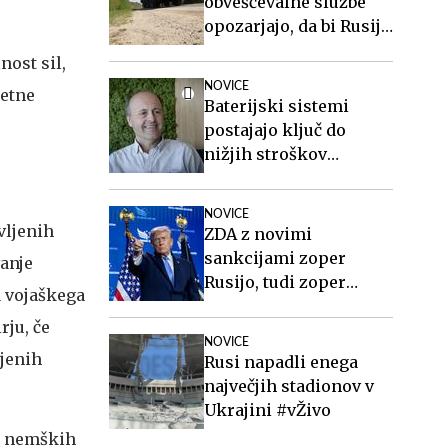
obveščevalne službe
opozarjajo, da bi Rusija
lahko že kmalu
lnost
sil,
preizkusila Nato
NOVICE
metne
Baterijski sistemi
postajajo ključ do
nižjih stroškov
elektrike v podjetjih
NOVICE
vljenih
ZDA z novimi
sankcijami zoper
vanje
Rusijo, tudi zoper
a vojaškega
Putina
rju, če
NOVICE
ljenih
Rusi napadli enega
največjih stadionov v
Ukrajini #vŽivo
je nemških