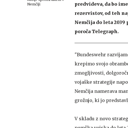
predvideva, da bo ime
Nemčiji
rezervistov, od teh naj
Nemčija do leta 2039
poroča Telegraph.
"Bundeswehr razvijamo
krepimo svojo obrambo
zmogljivosti, dolgoroč
vojaške strategije na
Nemčija namerava manj 
grožnjo, ki jo predstavl
V skladu z novo strateg
nemška vojska do leta 