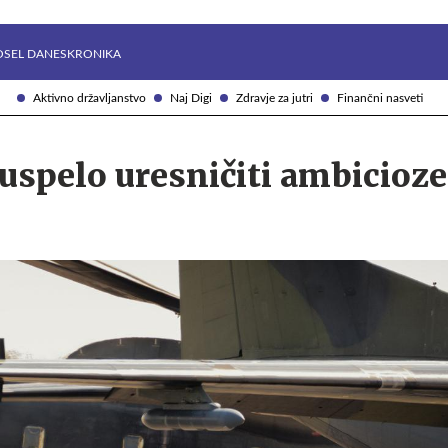
Želite prejemati e-novice?
Uživajmo pametno
OSEL DANES
KRONIKA
Aktivno državljanstvo
Naj Digi
Zdravje za jutri
Finančni nasveti
uspelo uresničiti ambicioz