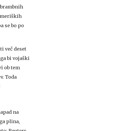
 obrambnih
ameriških
pa se bo po
i več deset
ga bi vojaški
vi ob tem
ev. Toda
č