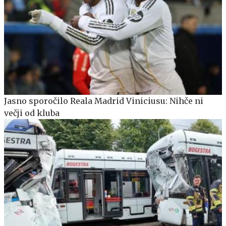
Jasno sporočilo Reala Madrid Viniciusu: Nihče ni
večji od kluba