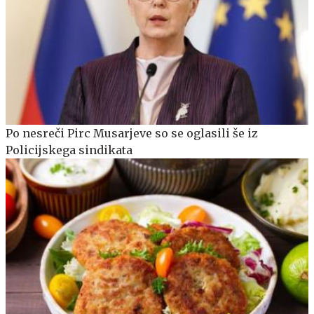
Po nesreči Pirc Musarjeve so se oglasili še iz
Policijskega sindikata