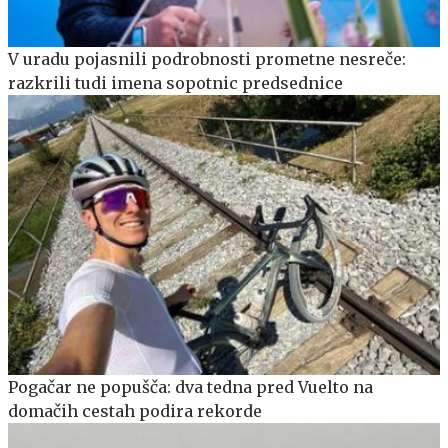
V uradu pojasnili podrobnosti prometne nesreče:
razkrili tudi imena sopotnic predsednice
Pogačar ne popušča: dva tedna pred Vuelto na
domačih cestah podira rekorde