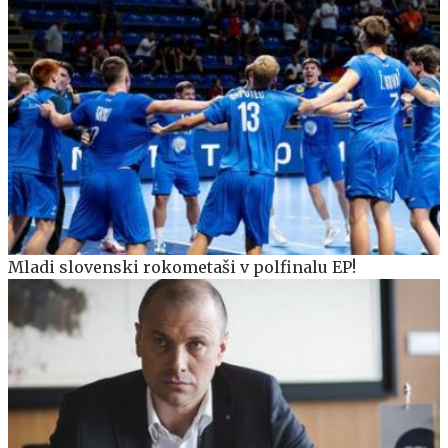
Mladi slovenski rokometaši v polfinalu EP!