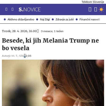
Telekom Slovenije
Aktivno državljanstvo
Naj Digi
Zdravje za jutri
Finančni nasveti
Torek, 28. 4. 2026, 16.00
3 mesece, 1 teden
Besede, ki jih Melania Trump ne
bo vesela
Avtorji:
M. T.,
STA
2,05