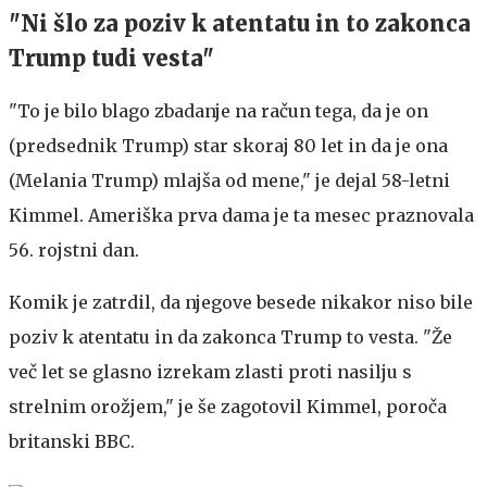
"Ni šlo za poziv k atentatu in to zakonca
Trump tudi vesta"
"To je bilo blago zbadanje na račun tega, da je on
(predsednik Trump) star skoraj 80 let in da je ona
(Melania Trump) mlajša od mene," je dejal 58-letni
Kimmel. Ameriška prva dama je ta mesec praznovala
56. rojstni dan.
Komik je zatrdil, da njegove besede nikakor niso bile
poziv k atentatu in da zakonca Trump to vesta. "Že
več let se glasno izrekam zlasti proti nasilju s
strelnim orožjem," je še zagotovil Kimmel, poroča
britanski BBC.