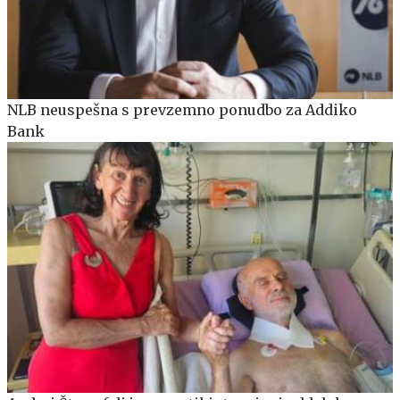
NLB neuspešna s prevzemno ponudbo za Addiko
Bank