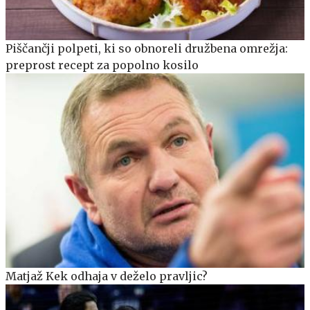
Piščančji polpeti, ki so obnoreli družbena omrežja:
preprost recept za popolno kosilo
Matjaž Kek odhaja v deželo pravljic?