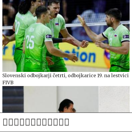
Slovenski odbojkarji četrti, odbojkarice 19. na lestvici
FIVB