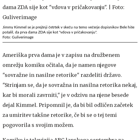
Jimmy Kimmel se je prejšnji četrtek v skeču na temo večerje dopisnikov Bele hiše
pošalil, da prva dama ZDA sije kot "vdova v pričakovanju".
Foto: Guliverimage
Ameriška prva dama je v zapisu na družbenem
omrežju komiku očitala, da je namen njegove
"sovražne in nasilne retorike" razdeliti državo.
"Strinjam se, da je sovražna in nasilna retorika nekaj,
kar bi morali zavrniti," je v odzivu na njene besede
dejal Kimmel. Pripomnil je, da bi bil odličen začetek
za umiritev takšne retorike, če bi se o tej temi
pogovorila s svojim možem.
Komiku je televizija ABC lanskega septembra za