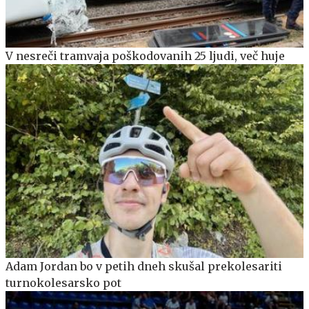
V nesreči tramvaja poškodovanih 25 ljudi, več huje
Adam Jordan bo v petih dneh skušal prekolesariti
turnokolesarsko pot