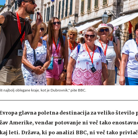
tiš najbolj oblegane kraje, kot je Dubrovnik," piše BBC.
Evropa glavna poletna destinacija za veliko število 
ržav Amerike, vendar potovanje ni več tako enostavno
aj leti. Država, ki po analizi BBC, ni več tako privla