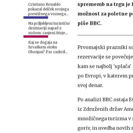
sprememb na trgu je 
Cristiano Ronaldo
pokazal delček svojega
možnost za poletne poč
prestižnega voznega
parka
piše BBC.
Na priljubljeni turistični
destinaciji napad z
nožem: ranjeni štirje
moški, aretirali žensko
Kaj se dogaja na
Prvomajski prazniki so
hrvaškem otoku
Obonjan? Par razkril
rezervacije se povečuje
podrobnosti o
ekskluzivnem dogodku
kam se najbolj 'splača
za svingerje.
po Evropi, v katerem pr
svoj denar.
Po analizi BBC ostaja E
iz Združenih držav Amer
množičnega turizma v n
goriv, ​​in uvedba novi