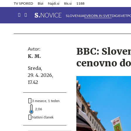
Info in obvestila
Tehnik
TV SPORED
Bizi
Najdi.si
Itis.si
1188
SLOVENIJA
EVROPA IN SVET
DIGISVET
P
BBC: Sloven
Avtor:
K. M.
cenovno d
Sreda,
29. 4. 2026,
17.42
3 mesece, 1 teden
2,06
Natisni članek