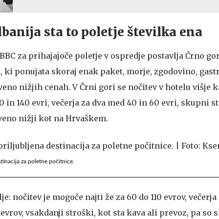
banija sta to poletje številka ena
BC za prihajajoče poletje v ospredje postavlja Črno go
i, ki ponujata skoraj enak paket, morje, zgodovino, gas
veno nižjih cenah. V Črni gori se nočitev v hotelu višje k
0 in 140 evri, večerja za dva med 40 in 60 evri, skupni s
tveno nižji kot na Hrvaškem.
stinacija za poletne počitnice.
je: nočitev je mogoče najti že za 60 do 110 evrov, večerja
vrov, vsakdanji stroški, kot sta kava ali prevoz, pa so 