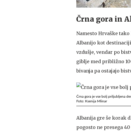
Črna gora in Al
Namesto Hrvaške tako B
Albanijo kot destinacij
vzdušje, vendar po bist
giblje med približno 10
bivanja pa ostajajo bis
Črna gora je vse bolj priljubljena de
Foto: Ksenija Mlinar
Albanija gre še korak dl
pogosto ne presega 40 e