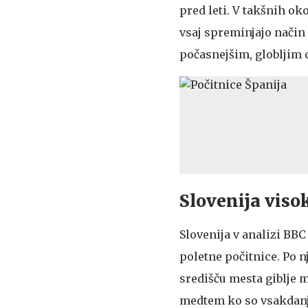
pred leti. V takšnih ok
vsaj spreminjajo način 
počasnejšim, globljim
Slovenija viso
Slovenija v analizi BB
poletne počitnice. Po n
središču mesta giblje m
medtem ko so vsakdanji 