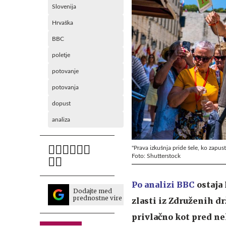
Slovenija
Hrvaška
BBC
poletje
potovanje
potovanja
dopust
analiza
"Prava izkušnja pride šele, ko zapus
Foto: Shutterstock
Po analizi BBC
ostaja 
Dodajte med
prednostne vire
zlasti iz Združenih d
privlačno kot pred nek