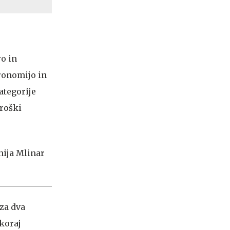
ro in
tronomijo in
ategorije
troški
 za dva
skoraj