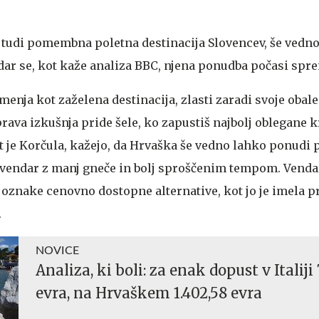
e tudi pomembna poletna destinacija Slovencev, še vedn
r se, kot kaže analiza BBC, njena ponudba počasi spre
enja kot zaželena destinacija, zlasti zaradi svoje obale
ava izkušnja pride šele, ko zapustiš najbolj oblegane kr
t je Korčula, kažejo, da Hrvaška še vedno lahko ponudi 
 vendar z manj gneče in bolj sproščenim tempom. Venda
 oznake cenovno dostopne alternative, kot jo je imela p
.
NOVICE
Analiza, ki boli: za enak dopust v Italiji
evra, na Hrvaškem 1.402,58 evra