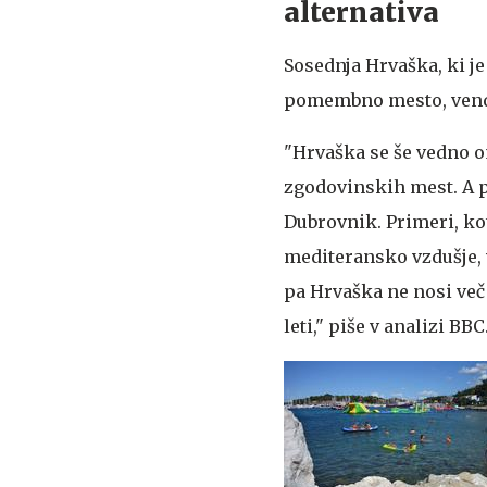
alternativa
Sosednja Hrvaška, ki j
pomembno mesto, venda
"Hrvaška se še vedno om
zgodovinskih mest. A pr
Dubrovnik. Primeri, ko
mediteransko vzdušje,
pa Hrvaška ne nosi več
leti," piše v analizi BBC