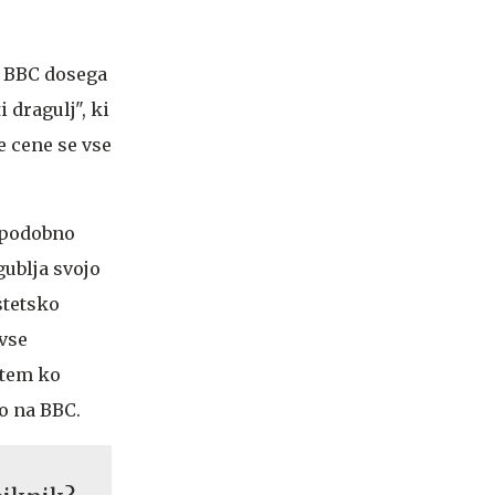
h BBC dosega
 dragulj", ki
e cene se vse
o podobno
ublja svojo
stetsko
 vse
dtem ko
jo na BBC.