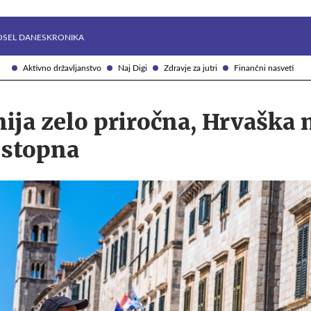
Želite prejemati e-novice?
Uživajmo pametno
OSEL DANES
KRONIKA
Aktivno državljanstvo
Naj Digi
Zdravje za jutri
Finančni nasveti
ija zelo priročna, Hrvaška n
ostopna