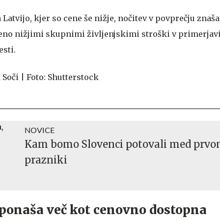
 Latvijo, kjer so cene še nižje, nočitev v povprečju znaš
veno nižjimi skupnimi življenjskimi stroški v primerjavi
sti.
NOVICE
Kam bomo Slovenci potovali med prv
prazniki
 ponaša več kot cenovno dostopna