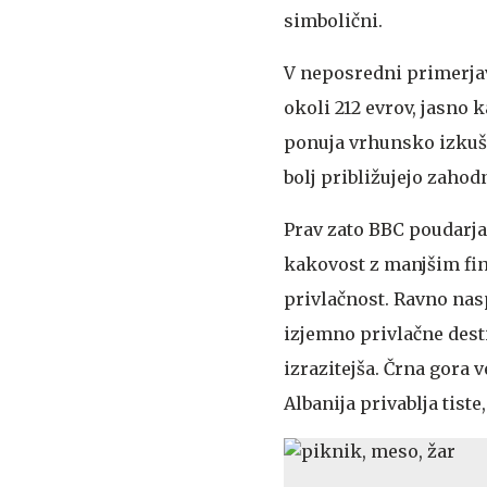
simbolični.
V neposredni primerja
okoli 212 evrov, jasno 
ponuja vrhunsko izkušnj
bolj približujejo zaho
Prav zato BBC poudarja,
kakovost z manjšim fin
privlačnost. Ravno nas
izjemno privlačne dest
izrazitejša. Črna gora
Albanija privablja tiste