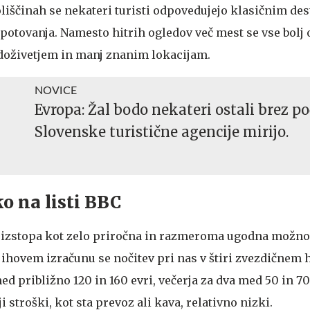
oliščinah se nekateri turisti odpovedujejo klasičnim des
potovanja. Namesto hitrih ogledov več mest se vse bolj 
 doživetjem in manj znanim lokacijam.
NOVICE
Evropa: Žal bodo nekateri ostali brez po
Slovenske turistične agencije mirijo.
ko na listi BBC
C izstopa kot zelo priročna in razmeroma ugodna možno
jihovem izračunu se nočitev pri nas v štiri zvezdičnem 
ed približno 120 in 160 evri, večerja za dva med 50 in 70
stroški, kot sta prevoz ali kava, relativno nizki.