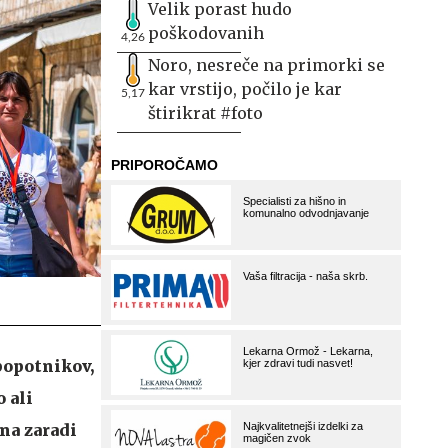
Velik porast hudo
poškodovanih
4,26
Noro, nesreče na primorki se
kar vrstijo, počilo je kar
5,17
štirikrat #foto
popotnikov,
 ali
čna zaradi