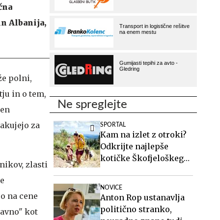
čna
in Albanija,
e polni,
ju in o tem,
Ne spreglejte
cen
čakujejo za
SPORTAL
Kam na izlet z otroki?
Odkrijte najlepše
kotičke Škofjeloškega
nikov, zlasti
hribovja.
ke
NOVICE
jo na cene
Anton Rop ustanavlja
politično stranko,
tavno" kot