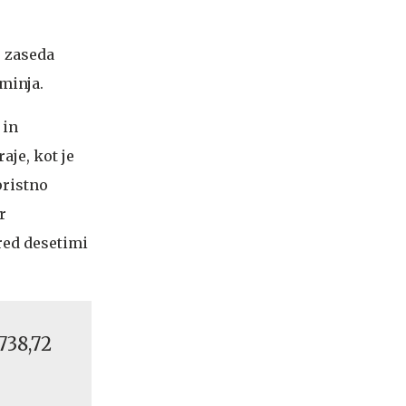
o zaseda
minja.
 in
aje, kot je
pristno
r
red desetimi
 738,72