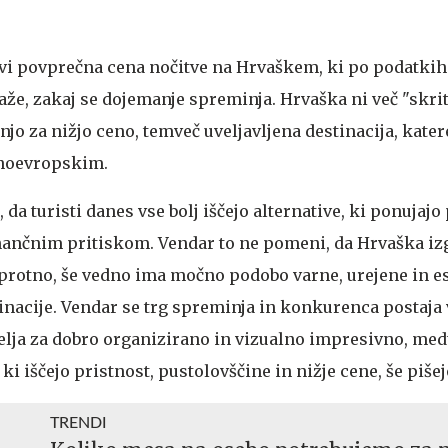
vi povprečna cena nočitve na Hrvaškem, ki po podatki
kaže, zakaj se dojemanje spreminja. Hrvaška ni več "skriti
o za nižjo ceno, temveč uveljavljena destinacija, kater
dnoevropskim.
 da turisti danes vse bolj iščejo alternative, ki ponujaj
ančnim pritiskom. Vendar to ne pomeni, da Hrvaška izg
protno, še vedno ima močno podobo varne, urejene in e
inacije. Vendar se trg spreminja in konkurenca postaja
 velja za dobro organizirano in vizualno impresivno, me
, ki iščejo pristnost, pustolovščine in nižje cene, še piše
TRENDI