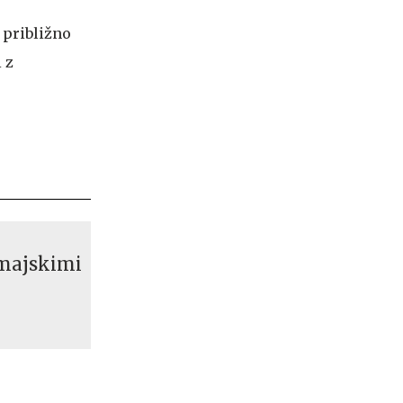
a približno
 z
omajskimi