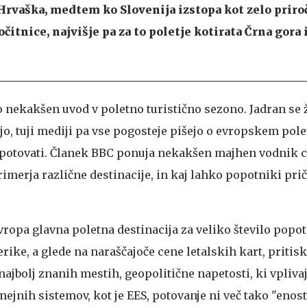
Hrvaška, medtem ko Slovenija izstopa kot zelo priro
itnice, najvišje pa za to poletje kotirata Črna gora 
 nekakšen uvod v poletno turistično sezono. Jadran se ž
jo, tuji mediji pa vse pogosteje pišejo o evropskem polet
' potovati. Članek BBC ponuja nekakšen majhen vodnik 
imerja različne destinacije, in kaj lahko popotniki pri
vropa glavna poletna destinacija za veliko število popot
ike, a glede na naraščajoče cene letalskih kart, pritis
ajbolj znanih mestih, geopolitične napetosti, ki vpliva
h mejnih sistemov, kot je EES, potovanje ni več tako "enos