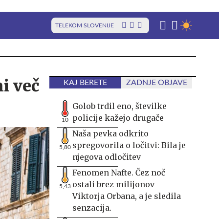
TELEKOM SLOVENIJE
i več
KAJ BERETE
ZADNJE OBJAVE
Golob trdil eno, številke
policije kažejo drugače
10
Naša pevka odkrito
spregovorila o ločitvi: Bila je
5,80
njegova odločitev
Fenomen Nafte. Čez noč
ostali brez milijonov
5,43
Viktorja Orbana, a je sledila
senzacija.