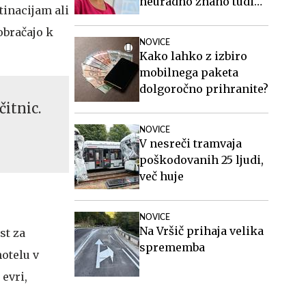
neuradno znano tudi
tinacijam ali
ime generalnega
obračajo k
sekretarja
NOVICE
Kako lahko z izbiro
mobilnega paketa
dolgoročno prihranite?
čitnic.
NOVICE
V nesreči tramvaja
poškodovanih 25 ljudi,
več huje
NOVICE
Na Vršič prihaja velika
st za
sprememba
hotelu v
 evri,