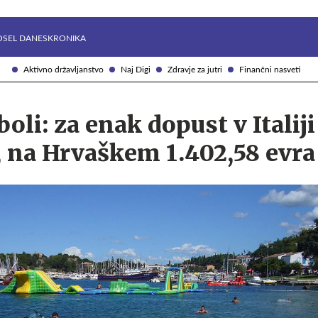
Želite prejemati e-novice?
Uživajmo pametno
OSEL DANES
KRONIKA
Aktivno državljanstvo
Naj Digi
Zdravje za jutri
Finančni nasveti
boli: za enak dopust v Italiji
, na Hrvaškem 1.402,58 evra