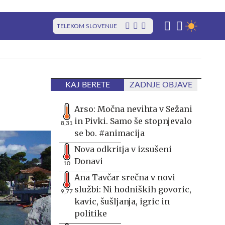
TELEKOM SLOVENIJE
KAJ BERETE
ZADNJE OBJAVE
Arso: Močna nevihta v Sežani
in Pivki. Samo še stopnjevalo
8,31
se bo. #animacija
Nova odkritja v izsušeni
Donavi
10
Ana Tavčar srečna v novi
službi: Ni hodniških govoric,
9,77
kavic, šušljanja, igric in
politike