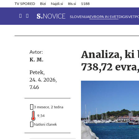
Info in obvestila
Tehnik
TV SPORED
Bizi
Najdi.si
Itis.si
1188
SLOVENIJA
EVROPA IN SVET
DIGISVET
P
Analiza, ki 
Avtor:
K. M.
738,72 evra
Petek,
24. 4. 2026,
7.46
3 mesece, 2 tedna
9,54
Natisni članek