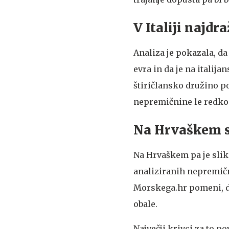
V Italiji najd
Analiza je pokazala, da
evra in da je na italij
štiričlansko družino p
nepremičnine le redko 
Na Hrvaškem s
Na Hrvaškem pa je sli
analiziranih nepremičn
Morskega.hr pomeni, da
obale.
Največji krivci za to p