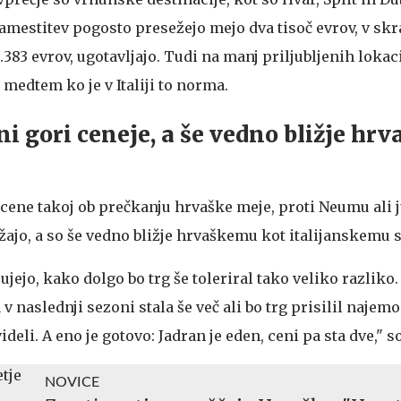
amestitev pogosto presežejo mejo dva tisoč evrov, v skr
383 evrov, ugotavljajo. Tudi na manj priljubljenih lokac
medtem ko je v Italiji to norma.
i gori ceneje, a še vedno bližje hr
e cene takoj ob prečkanju hrvaške meje, proti Neumu ali 
žajo, a so še vedno bližje hrvaškemu kot italijanskemu 
jejo, kako dolgo bo trg še toleriral tako veliko razliko.
v naslednji sezoni stala še več ali bo trg prisilil najem
deli. A eno je gotovo: Jadran je eden, ceni pa sta dve," s
NOVICE