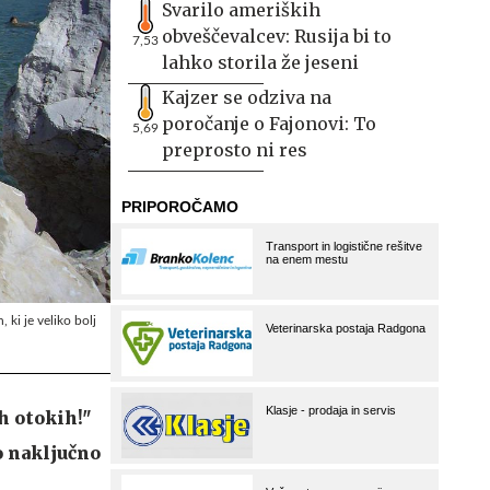
Svarilo ameriških
obveščevalcev: Rusija bi to
7,53
lahko storila že jeseni
Kajzer se odziva na
poročanje o Fajonovi: To
5,69
preprosto ni res
 ki je veliko bolj
h otokih!"
to naključno