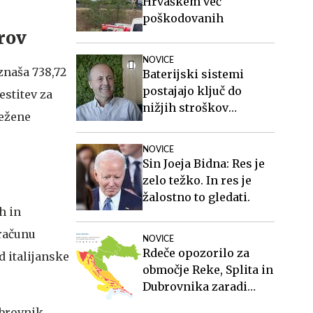
Hrvaškem več
poškodovanih
vrov
NOVICE
znaša 738,72
Baterijski sistemi
postajajo ključ do
estitev za
nižjih stroškov
ležene
elektrike v podjetjih
NOVICE
Sin Joeja Bidna: Res je
zelo težko. In res je
žalostno to gledati.
h in
zračunu
NOVICE
Rdeče opozorilo za
d italijanske
območje Reke, Splita in
Dubrovnika zaradi
vročinskega vala
ubrovnik,