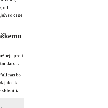
ajnih
ijah so cene
vaškemu
južneje proti
standardu.
 "Ali nas bo
odajalce k
o sklenili.