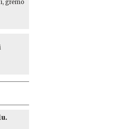
ti, gremo
i
lu.