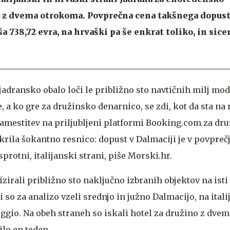
 z dvema otrokoma. Povprečna cena takšnega dopust
ša 738,72 evra, na hrvaški pa še enkrat toliko, in sice
jadransko obalo loči le približno sto navtičnih milj mod
e, a ko gre za družinsko denarnico, se zdi, kot da sta na 
namestitev na priljubljeni platformi Booking.com za dru
rila šokantno resnico: dopust v Dalmaciji je v povpreč
sprotni, italijanski strani, piše Morski.hr.
lizirali približno sto naključno izbranih objektov na ist
i so za analizo vzeli srednjo in južno Dalmacijo, na itali
oggio. Na obeh straneh so iskali hotel za družino z dve
ilo en teden.