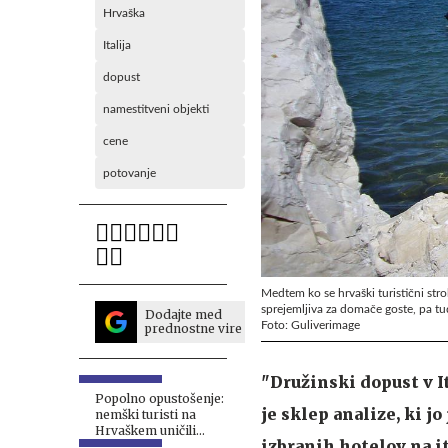
Hrvaška
Italija
dopust
namestitveni objekti
cene
potovanje
Medtem ko se hrvaški turistični strok
sprejemljiva za domače goste, pa t
Dodajte med
Foto: Guliverimage
prednostne vire
"Družinski dopust v I
Popolno opustošenje:
je sklep analize, ki j
nemški turisti na
Hrvaškem uničili
izbranih hotelov na i
apartma #video