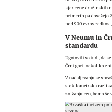
kjer cene družinskih n
primerih pa dosežejo 2.
pod 900 evrov redkost, 
V Neumu in Črn
standardu
Ugotovili so tudi, da s
Črni gori, nekoliko zni
V nadaljevanju se sprašu
stokilometrska razlika 
znižanju cen, bomo še vi