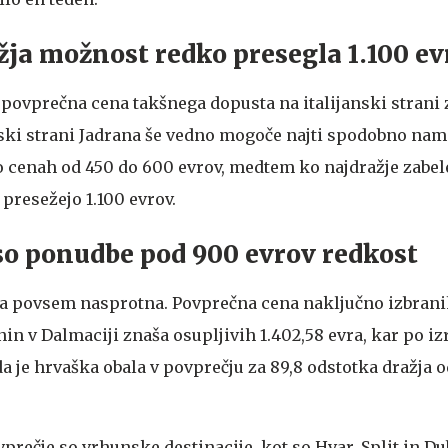
ražja možnost redko presegla 1.100 e
 povprečna cena takšnega dopusta na italijanski strani 
anski strani Jadrana še vedno mogoče najti spodobno nam
o cenah od 450 do 600 evrov, medtem ko najdražje zabe
presežejo 1.100 evrov.
o ponudbe pod 900 evrov redkost
ka povsem nasprotna. Povprečna cena naključno izbrani
in v Dalmaciji znaša osupljivih 1.402,58 evra, kar po i
 je hrvaška obala v povprečju za 89,8 odstotka dražja o
ovprečje so vrhunske destinacije, kot so Hvar, Split in D