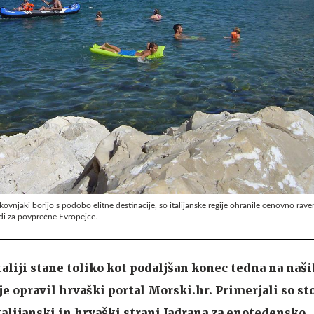
ovnjaki borijo s podobo elitne destinacije, so italijanske regije ohranile cenovno raven,
udi za povprečne Evropejce.
taliji stane toliko kot podaljšan konec tedna na naši
o je opravil hrvaški portal Morski.hr. Primerjali so s
talijanski in hrvaški strani Jadrana za enotedensko