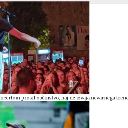
ncertom prosil občinstvo, naj ne izvaja nevarnega tren