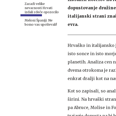
Zaradi velike
dopustovanje družine
nevarnosti Hrvati
izdali rdeče opozorilo
italijanski strani zna
Meloni Španiji: Ne
evra.
bomo vas upoštevali!
Hrvaško in italijansko 
isto sonce in isto morj
planetih. Analiza cen 
dvema otrokoma je razk
enkrat dražji kot na na
Kot so zapisali, so ana
širini. Na hrvaški stran
pa Abruce, Molise in F
trajanje dopusta pa bi b