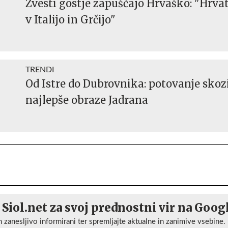
Zvesti gostje zapuščajo Hrvaško: "Hrva
v Italijo in Grčijo"
TRENDI
Od Istre do Dubrovnika: potovanje skoz
najlepše obraze Jadrana
 Siol.net za svoj prednostni vir na Goog
n zanesljivo informirani ter spremljajte aktualne in zanimive vsebine.