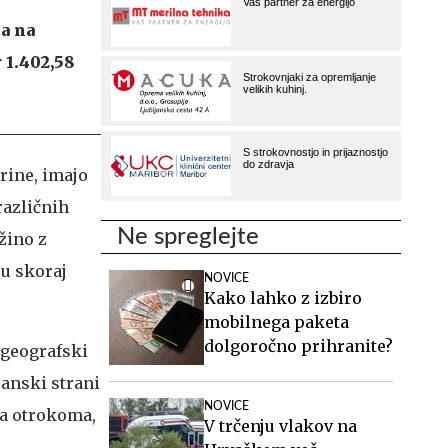
a na
r 1.402,58
rine, imajo
različnih
Ne spreglejte
žino z
ju skoraj
NOVICE
Kako lahko z izbiro
mobilnega paketa
dolgoročno prihranite?
i geografski
janski strani
NOVICE
ma otrokoma,
V trčenju vlakov na