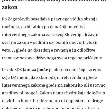
zakon
Po Zagorčevih besedah s pravnega vidika obstaja
možnost, da bi lahko po današnji potrditvi
interventnega zakona za razvoj Slovenije državni
svet na zakon v sedmih oz. osmih dnevnih vložil
veto. A glede na dosedanje ravnanja in odločitve
trenutne sestave državnega sveta tega ne pričakuje.
Prvak SDS
Janeza Janše
je ob robu današnje izredne
seje DZ menil, da zakonodajni referendum glede
interventnega zakona glede na zakonsko ali ustavno
ureditev ni mogoč. Zakon namreč združuje določbe o
davkih, o katerih referendum ni dopusten, in druge
določbe, o katerih je referendum mogoč, na kar je