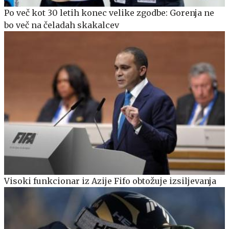
Po več kot 30 letih konec velike zgodbe: Gorenja ne
bo več na čeladah skakalcev
Visoki funkcionar iz Azije Fifo obtožuje izsiljevanja