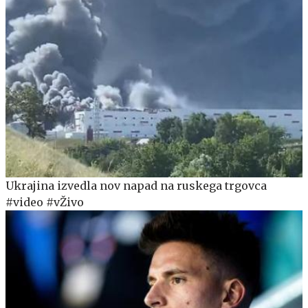
Ukrajina izvedla nov napad na ruskega trgovca
#video #vŽivo