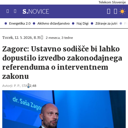
Telekom Slovenije
Energetika 2.0
Aktivno državljanstvo
Naj Digi
Zdravje za jutri
Fi
Torek, 12. 5. 2026, 8.35
2 meseca, 3 tedne
Zagorc: Ustavno sodišče bi lahko
dopustilo izvedbo zakonodajnega
referenduma o interventnem
zakonu
Avtorji:
P. P.,
STA
2,48