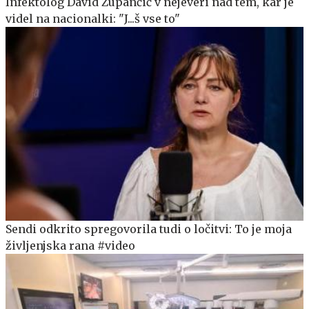
Infektolog David Zupančič v nejeveri nad tem, kar je
videl na nacionalki: "J...š vse to"
Sendi odkrito spregovorila tudi o ločitvi: To je moja
življenjska rana #video