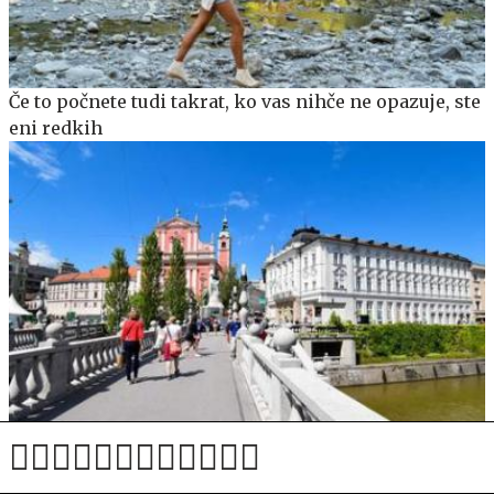
Če to počnete tudi takrat, ko vas nihče ne opazuje, ste
eni redkih
Z ograje Tromostovja izginila še ena kamnita krogla