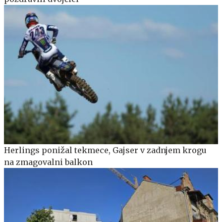
Herlings ponižal tekmece, Gajser v zadnjem krogu
na zmagovalni balkon