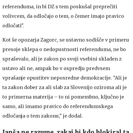
referenduma, in bi DZ s tem poskušal preprečiti
volivcem, da odločajo o tem, o čemer imajo pravico
odločati".
Kot še opozarja Zagorc, se ustavno sodišče v primeru
presoje sklepa o nedopustnosti referenduma, ne bo
spraševalo, ali je zakon po svoji vsebini skladen z
ustavo ali ne, ampak bo v ospredju predvsem
vprašanje opustitev neposredne demokracije. "Ali je
ta zakon dober za ali slab za Slovenijo oziroma ali je
to primerna materija – to ni pomembno, ključno je
samo, ali imamo pravico do referendumskega
odločanja o tem zakonu," je dodal.
Janša ne razume, zakaj bi kdo blokiral ta