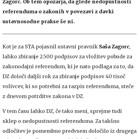
Zagorc. Ob tem opozarja, da glede nedopustnosti
referenduma o zakonih v povezavi z davki
ustavnosodne prakse še ni.
Kot je za STA pojasnil ustavni pravnik
Saša Zagorc
,
lahko zbiranje 2.500 podpisov za vložitev pobude za
zakonodajni referendum, ki je nato podlaga za to, da
DZ določi daljši rok za zbiranje podpisov 40 tisoč
volivcev, ki so potrebni za razpis referenduma, steče
z dnevom potrditve zakona v DZ.
V tem času lahko DZ, če tako meni, sprejme tudi
sklep o nedopustnosti referenduma. Za takšno
odločitev je pomembno predvsem določilo iz drugega