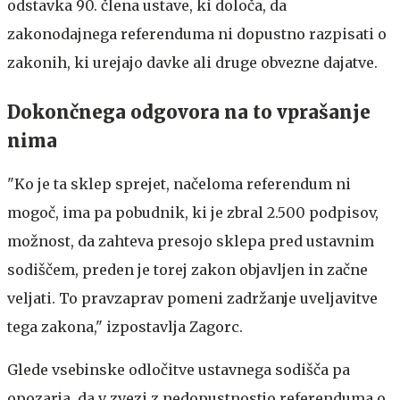
odstavka 90. člena ustave, ki določa, da
zakonodajnega referenduma ni dopustno razpisati o
zakonih, ki urejajo davke ali druge obvezne dajatve.
Dokončnega odgovora na to vprašanje
nima
"Ko je ta sklep sprejet, načeloma referendum ni
mogoč, ima pa pobudnik, ki je zbral 2.500 podpisov,
možnost, da zahteva presojo sklepa pred ustavnim
sodiščem, preden je torej zakon objavljen in začne
veljati. To pravzaprav pomeni zadržanje uveljavitve
tega zakona," izpostavlja Zagorc.
Glede vsebinske odločitve ustavnega sodišča pa
opozarja, da v zvezi z nedopustnostjo referenduma o