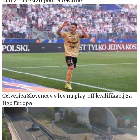
domačih cestah podira rekorde
Četverica Slovencev v lov na play-off kvalifikacij za
ligo Europa