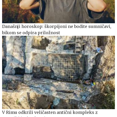
Današnji horoskop: škorpijoni ne bodite sumničavi,
bikom se odpira priložnost
V Rimu odkrili veličasten antični kompleks z