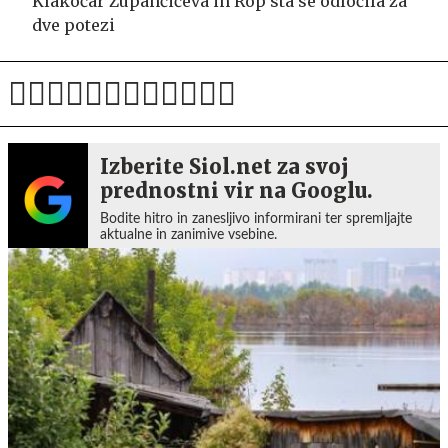
Klakočar Zupančičeva in Rop sta se odločila za
dve potezi
Izberite Siol.net za svoj
prednostni vir na Googlu.
Bodite hitro in zanesljivo informirani ter spremljajte
aktualne in zanimive vsebine.