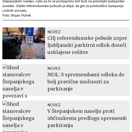
Štepanjskem naselju, nato pa bi se postopoma širil tudi na preostale ljubljanske
soseske. Glede referendumske pobude je dejal, da gre za predvolilno kampanjo
civilnih iniciativ.
Foto: Bojan Puhek
NOVICE
Cilj referendumske pobude zoper
ljubljanski parkirni odlok doseči
usklajene rešitve
NOVICE
MOL: S spremembami odloka do
bolj pravične možnosti za
parkiranje
NOVICE
V Štepanjskem naselju proti
občinskemu predlogu sprememb
parkiranja