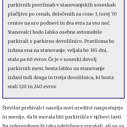
parkirnih površinah v stanovanjskih soseskah
plačljivo po cenah, določenih za cono 3, torej 70
centov na uro podnevi in dva evra za vso noč.
Stanovalci bodo lahko osebne avtomobile
parkirali s parkirno dovolilnico. Praviloma bo
izdana ena na stanovanje, veljala bo 365 dni,
stala pa 60 evrov. Če je v soseski dovolj
parkirnih mest, bosta lahko na stanovanje
izdani tudi druga in tretja dovolilnica, ki bosta
stali 120 in 240 evrov.
Številni prebivalci naselja novi ureditvi nasprotujejo
in menijo, da bi morala biti parkirišča v njihovi lasti.
Na referendumu bi tako udeležence vprašali, ali so za