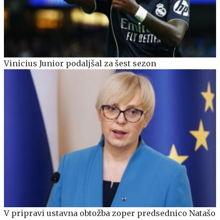
Vinicius Junior podaljšal za šest sezon
V pripravi ustavna obtožba zoper predsednico Natašo