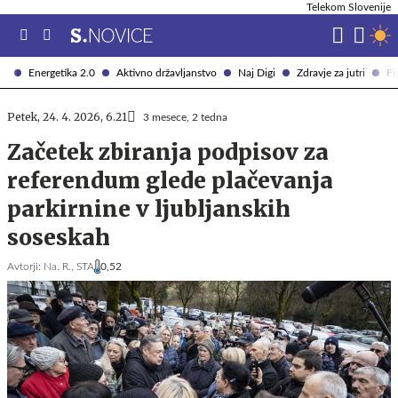
Telekom Slovenije
Energetika 2.0
Aktivno državljanstvo
Naj Digi
Zdravje za jutri
Fi
Petek, 24. 4. 2026, 6.21
3 mesece, 2 tedna
Začetek zbiranja podpisov za
referendum glede plačevanja
parkirnine v ljubljanskih
soseskah
Avtorji:
Na. R.,
STA
0,52