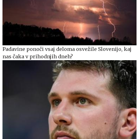
Padavine ponoči vsaj deloma osvežile Slovenijo, kaj
nas čaka v prihodnjih dneh?