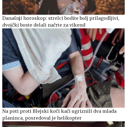
Današnji horoskop: strelci bodite bolj prilagodljivi,
dvojčki boste delali načrte za vikend
Na poti proti Blejski koči kači ugriznili dva mlada
planinca, posredoval je helikopter