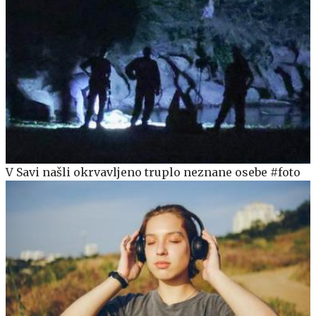
V Savi našli okrvavljeno truplo neznane osebe #foto