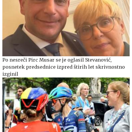
Po nesreči Pirc Musar se je oglasil Stevanović,
posnetek predsednice izpred štirih let skrivnostno
izginil