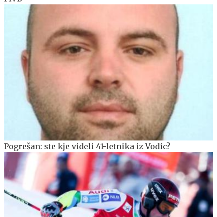
Pogrešan: ste kje videli 41-letnika iz Vodic?