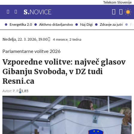
Telekom Slovenije
Energetika 2.0
Aktivno državljanstvo
Naj Digi
Zdravje za jutri
Fi
Nedelja, 22. 3. 2026, 19.00
4 mesece, 2 tedna
Parlamentarne volitve 2026
Vzporedne volitve: največ glasov
Gibanju Svoboda, v DZ tudi
Resni.ca
Avtor:
P. P.
1,85