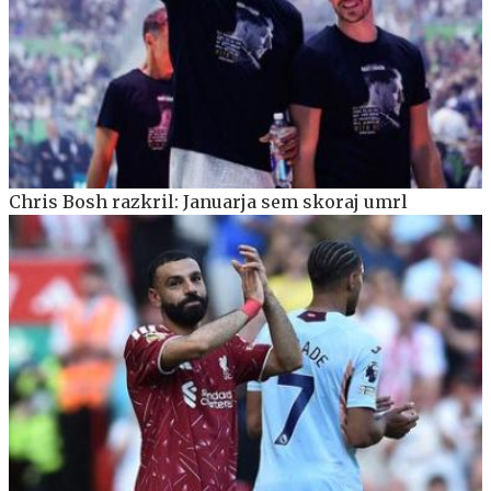
Chris Bosh razkril: Januarja sem skoraj umrl