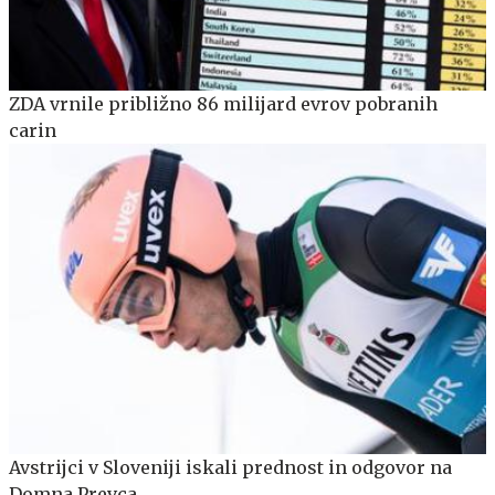
ZDA vrnile približno 86 milijard evrov pobranih
carin
Avstrijci v Sloveniji iskali prednost in odgovor na
Domna Prevca