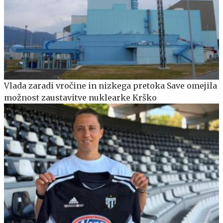
Vlada zaradi vročine in nizkega pretoka Save omejila
možnost zaustavitve nuklearke Krško