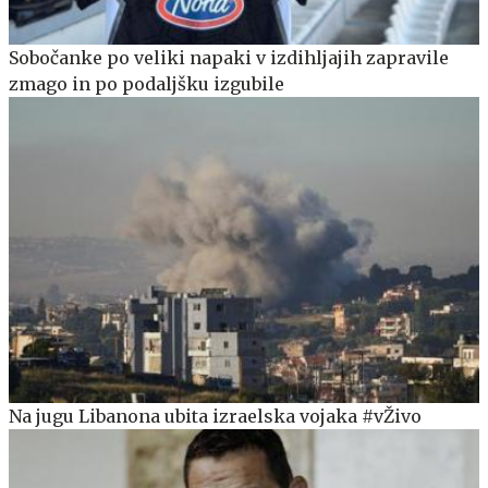
Sobočanke po veliki napaki v izdihljajih zapravile
zmago in po podaljšku izgubile
Na jugu Libanona ubita izraelska vojaka #vŽivo