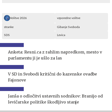
Volitve 2026
vzporedne volitve
stranke
Gibanje Svoboda
SDS
Levica
Anketa: Resni.ca z rahlim napredkom, mesto v
parlamentu ji je ušlo za las
V SD in Svobodi kritični do kazenske ovadbe
Fajonove
Janša o odločitvi ustavnih sodnikov: Branijo od
levičarske politike škodljivo stanje