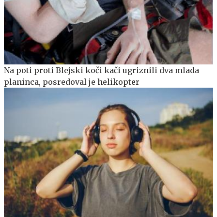
Na poti proti Blejski koči kači ugriznili dva mlada
planinca, posredoval je helikopter