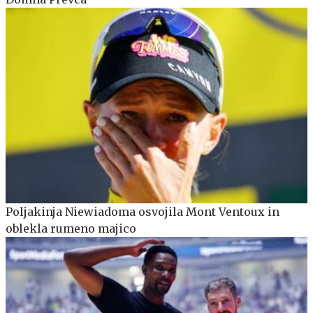
Poljakinja Niewiadoma osvojila Mont Ventoux in
oblekla rumeno majico