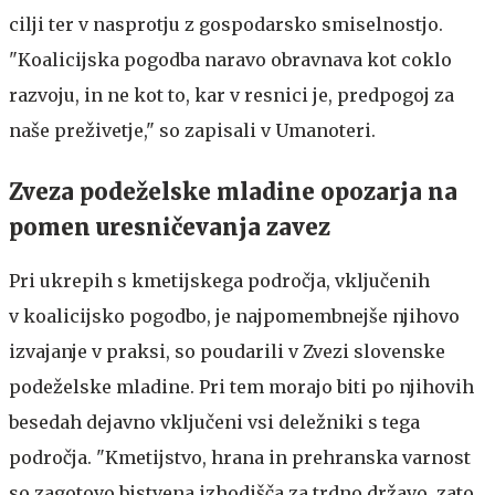
cilji ter v nasprotju z gospodarsko smiselnostjo.
"Koalicijska pogodba naravo obravnava kot coklo
razvoju, in ne kot to, kar v resnici je, predpogoj za
naše preživetje," so zapisali v Umanoteri.
Zveza podeželske mladine opozarja na
pomen uresničevanja zavez
Pri ukrepih s kmetijskega področja, vključenih
v koalicijsko pogodbo, je najpomembnejše njihovo
izvajanje v praksi, so poudarili v Zvezi slovenske
podeželske mladine. Pri tem morajo biti po njihovih
besedah dejavno vključeni vsi deležniki s tega
področja. "Kmetijstvo, hrana in prehranska varnost
so zagotovo bistvena izhodišča za trdno državo, zato