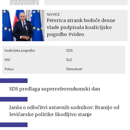
NOVICE
Peterica strank bodoče desne
vlade podpisala koalicijsko
pogodbo #video
koalicijska pogodba
SDS
NSi
SLS
Fokus
Demokrati
SDS predlaga superreferendumski dan
Janša o odločitvi ustavnih sodnikov: Branijo od
levičarske politike škodljivo stanje