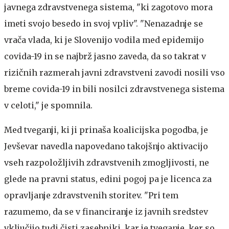
javnega zdravstvenega sistema, "ki zagotovo mora
imeti svojo besedo in svoj vpliv". "Nenazadnje se
vrača vlada, ki je Slovenijo vodila med epidemijo
covida-19 in se najbrž jasno zaveda, da so takrat v
rizičnih razmerah javni zdravstveni zavodi nosili vso
breme covida-19 in bili nosilci zdravstvenega sistema
v celoti," je spomnila.
Med tveganji, ki ji prinaša koalicijska pogodba, je
Jevševar navedla napovedano takojšnjo aktivacijo
vseh razpoložljivih zdravstvenih zmogljivosti, ne
glede na pravni status, edini pogoj pa je licenca za
opravljanje zdravstvenih storitev. "Pri tem
razumemo, da se v financiranje iz javnih sredstev
vključijo tudi čisti zasebniki, kar je tveganje, ker so