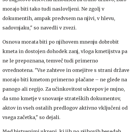
morajo biti tako tudi naslovljeni. Ne zgolj v
dokumentih, ampak predvsem na njivi, v hlevu,
sadovnjaku," so navedli v zvezi.
Osnova morata biti po njihovem mnenju dobrobit
kmeta in dostojen dohodek zanj, vloga kmetijstva pa
ne le prepoznana, temveč tudi primerno
ovrednotena. "Vse zahteve in omejitve s strani države
morajo biti kmetom primerno plačane – ne glede na
panogo ali regijo. Za učinkovitost ukrepov je nujno,
da smo kmetje v snovanje strateških dokumentov,
aktov in vseh ostalih predlogov aktivno vključeni od
vsega začetka," so dejali.
Med bistvenimi ukrepi, ki jih po njihovih besedah