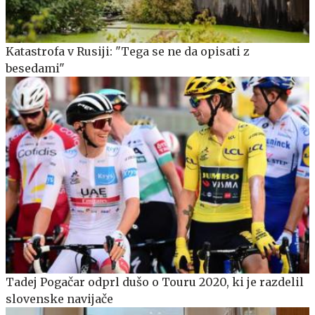
Katastrofa v Rusiji: "Tega se ne da opisati z
besedami"
Tadej Pogačar odprl dušo o Touru 2020, ki je razdelil
slovenske navijače