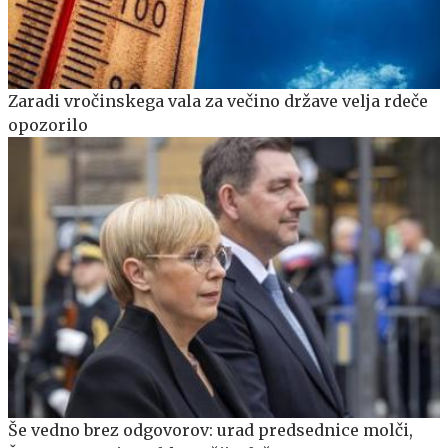
Zaradi vročinskega vala za večino države velja rdeče
opozorilo
Še vedno brez odgovorov: urad predsednice molči,