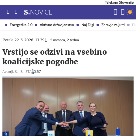
Telekom Slovenije
Energetika 2.0
Aktivno državljanstvo
Naj Digi
Zdravje za jutri
Fi
Petek, 22. 5. 2026, 13.29
2 meseca, 2 tedna
Vrstijo se odzivi na vsebino
koalicijske pogodbe
Avtorji:
Sa. B.,
STA
0,57