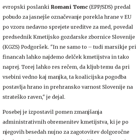
evropski poslanki
Romani Tomc
(EPP/SDS) predal
pobudo za jasnejše označevanje porekla hrane v EU
po vzoru nedavno sprejete ureditve za med, povedal
predsednik Kmetijsko gozdarske zbornice Slovenije
(KGZS) Podgoršek. "In ne samo to – tudi marsikje pri
financah lahko najdemo delček kmetijstva in tako
naprej. Torej lahko res rečem, da kljub temu da pri
vsebini vedno kaj manjka, ta koalicijska pogodba
postavlja hrano in prehransko varnost Slovenije na
strateško raven," je dejal.
Posebej je izpostavil pomen zmanjšanja
administrativnih obremenitev kmetijstva, ki je po
njegovih besedah nujno za zagotovitev dolgoročne