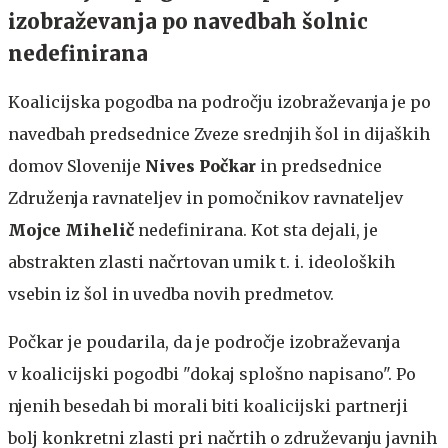
izobraževanja po navedbah šolnic
nedefinirana
Koalicijska pogodba na področju izobraževanja je po
navedbah predsednice Zveze srednjih šol in dijaških
domov Slovenije
Nives Počkar
in predsednice
Združenja ravnateljev in pomočnikov ravnateljev
Mojce Mihelič
nedefinirana. Kot sta dejali, je
abstrakten zlasti načrtovan umik t. i. ideoloških
vsebin iz šol in uvedba novih predmetov.
Počkar je poudarila, da je področje izobraževanja
v koalicijski pogodbi "dokaj splošno napisano". Po
njenih besedah bi morali biti koalicijski partnerji
bolj konkretni zlasti pri načrtih o združevanju javnih