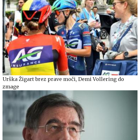
Urška Žigart brez prave moči, Demi Vollering do
zmage