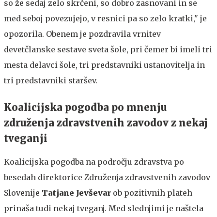
so že sedaj zelo skrčeni, so dobro zasnovani in se
med seboj povezujejo, v resnici pa so zelo kratki," je
opozorila. Obenem je pozdravila vrnitev
devetčlanske sestave sveta šole, pri čemer bi imeli tri
mesta delavci šole, tri predstavniki ustanovitelja in
tri predstavniki staršev.
Koalicijska pogodba po mnenju
združenja zdravstvenih zavodov z nekaj
tveganji
Koalicijska pogodba na področju zdravstva po
besedah direktorice Združenja zdravstvenih zavodov
Slovenije
Tatjane Jevševar
ob pozitivnih plateh
prinaša tudi nekaj tveganj. Med slednjimi je naštela