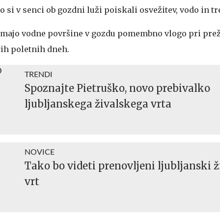
so si v senci ob gozdni luži poiskali osvežitev, vodo in t
 imajo vodne površine v gozdu pomembno vlogo pri preži
očih poletnih dneh.
TRENDI
Spoznajte Pietruško, novo prebivalko
ljubljanskega živalskega vrta
NOVICE
Tako bo videti prenovljeni ljubljanski ž
vrt