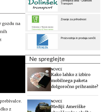
v gozdu na
čnih
z
Ne spreglejte
NOVICE
Kako lahko z izbiro
mobilnega paketa
dolgoročno prihranite?
prebivalce.
NOVICE
Mediji: Ameriške
edko z