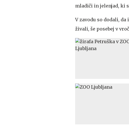
mladiči in jelenjad, ki 
V zavodu so dodali, da
živali, še posebej v vr