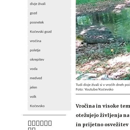
divje živali
gozd
posnetek
Kočevski gozd
vročina
poletje
okrepitev
voda
medved
Tudi divje živali si v vročih dneh po
jelen
Foto: Youtube/Kočevsko
volk
Vročina in visoke temp
Kočevsko
otežujejo življenja n
in prijetno osvežitev 