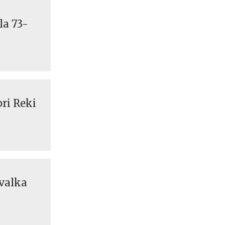
la 73-
pri Reki
ovalka