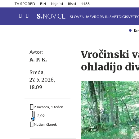
Info in obvestila
Tehnik
TV SPORED
Bizi
Najdi.si
Itis.si
1188
SLOVENIJA
EVROPA IN SVET
DIGISVET
P
Ene
Vročinski v
Avtor:
A. P. K.
ohladijo di
Sreda,
27. 5. 2026,
18.09
2 meseca, 1 teden
2,09
Natisni članek