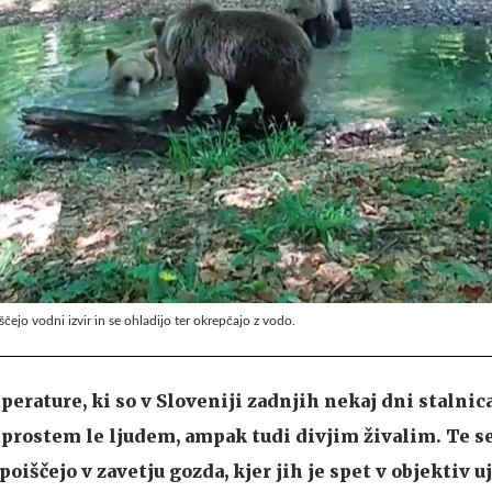
iščejo vodni izvir in se ohladijo ter okrepčajo z vodo.
erature, ki so v Sloveniji zadnjih nekaj dni stalnica
a prostem le ljudem, ampak tudi divjim živalim. Te s
poiščejo v zavetju gozda, kjer jih je spet v objektiv u