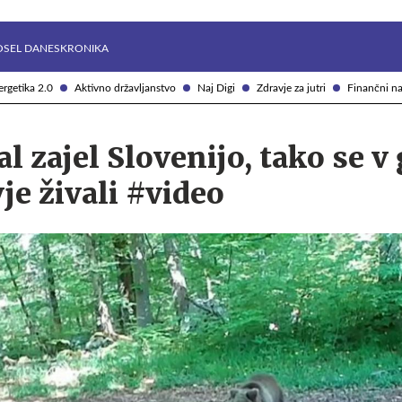
Želite prejemati e-novice?
Uživajmo pametno
OSEL DANES
KRONIKA
rgetika 2.0
Aktivno državljanstvo
Naj Digi
Zdravje za jutri
Finančni na
al zajel Slovenijo, tako se v
vje živali #video