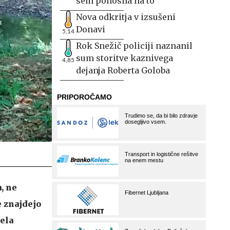
sem ponosna na to
Nova odkritja v izsušeni
Donavi
5,14
Rok Snežič policiji naznanil
sum storitve kaznivega
4,85
dejanja Roberta Goloba
, ne
e znajdejo
jela