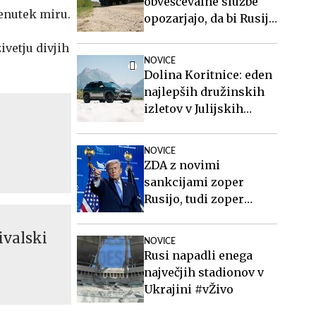
obveščevalne službe
renutek miru.
opozarjajo, da bi Rusija
lahko že kmalu
vetju divjih
preizkusila Nato
NOVICE
Dolina Koritnice: eden
najlepših družinskih
izletov v Julijskih
Alpah
NOVICE
ZDA z novimi
sankcijami zoper
Rusijo, tudi zoper
Putina
ivalski
NOVICE
Rusi napadli enega
največjih stadionov v
Ukrajini #vŽivo