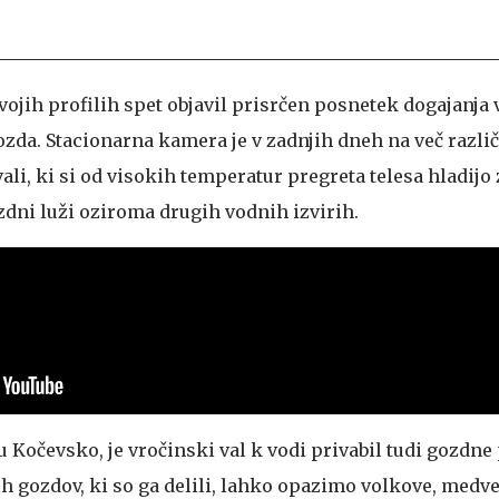
vojih profilih spet objavil prisrčen posnetek dogajanja 
da. Stacionarna kamera je v zadnjih dneh na več razli
vali, ki si od visokih temperatur pregreta telesa hladijo 
dni luži oziroma drugih vodnih izvirih.
u Kočevsko, je vročinski val k vodi privabil tudi gozdne 
h gozdov, ki so ga delili, lahko opazimo volkove, medv