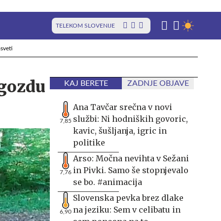
TELEKOM SLOVENIJE
sveti
 gozdu
KAJ BERETE
ZADNJE OBJAVE
Ana Tavčar srečna v novi
službi: Ni hodniških govoric,
7,85
kavic, šušljanja, igric in
politike
Arso: Močna nevihta v Sežani
in Pivki. Samo še stopnjevalo
7,76
se bo. #animacija
Slovenska pevka brez dlake
na jeziku: Sem v celibatu in
6,90