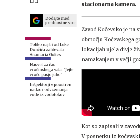
stacionarna kamera.
Dodajte med
prednostne vire
Zavod Kočevsko je na s
območju Kočevskega goz
Toliko naj bi od Luke
lokacijah ujela divje ži
Dončića zahtevala
Anamaria Goltes
namakanjem v večji goz
Nasvet za čas
vročinskega vala: "Jejte
vročo pasjo juho"
Inšpektorji v poostren
nadzor odvzemanja
vode iz vodotokov
Kot so zapisali v zavod
V posnetku iz kočevski