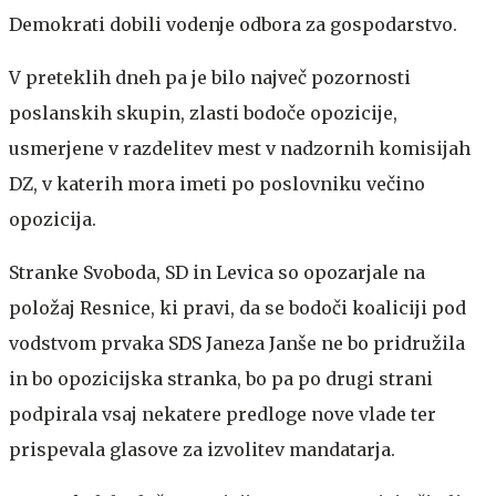
Demokrati dobili vodenje odbora za gospodarstvo.
V preteklih dneh pa je bilo največ pozornosti
poslanskih skupin, zlasti bodoče opozicije,
usmerjene v razdelitev mest v nadzornih komisijah
DZ, v katerih mora imeti po poslovniku večino
opozicija.
Stranke Svoboda, SD in Levica so opozarjale na
položaj Resnice, ki pravi, da se bodoči koaliciji pod
vodstvom prvaka SDS Janeza Janše ne bo pridružila
in bo opozicijska stranka, bo pa po drugi strani
podpirala vsaj nekatere predloge nove vlade ter
prispevala glasove za izvolitev mandatarja.