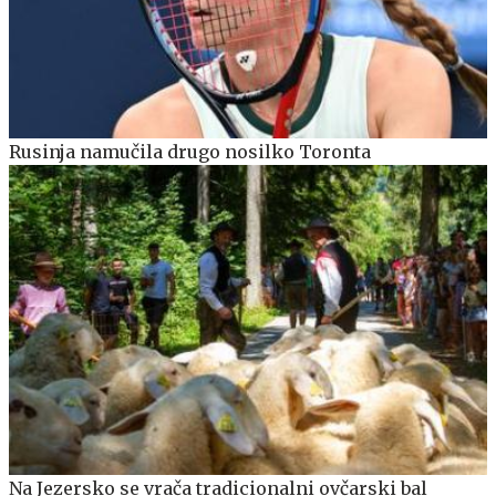
Rusinja namučila drugo nosilko Toronta
Na Jezersko se vrača tradicionalni ovčarski bal