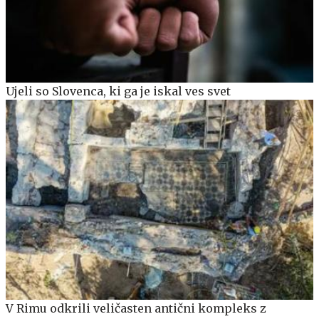
Ujeli so Slovenca, ki ga je iskal ves svet
V Rimu odkrili veličasten antični kompleks z