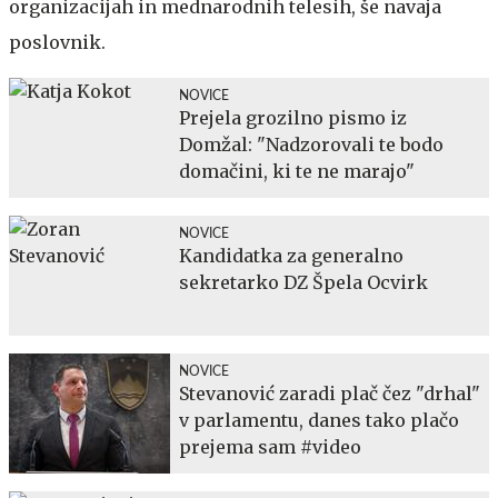
organizacijah in mednarodnih telesih, še navaja
poslovnik.
NOVICE
Prejela grozilno pismo iz
Domžal: "Nadzorovali te bodo
domačini, ki te ne marajo"
NOVICE
Kandidatka za generalno
sekretarko DZ Špela Ocvirk
NOVICE
Stevanović zaradi plač čez "drhal"
v parlamentu, danes tako plačo
prejema sam #video