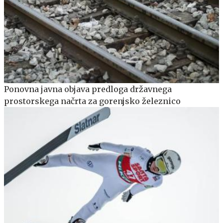
Ponovna javna objava predloga državnega
prostorskega načrta za gorenjsko železnico