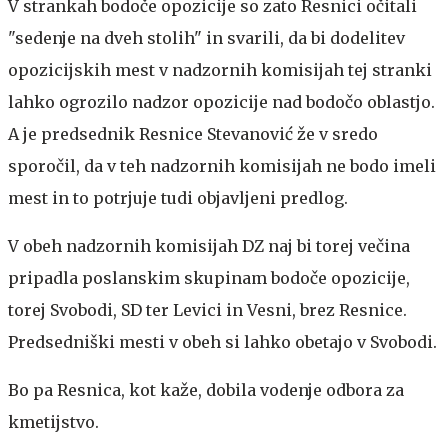
V strankah bodoče opozicije so zato Resnici očitali
"sedenje na dveh stolih" in svarili, da bi dodelitev
opozicijskih mest v nadzornih komisijah tej stranki
lahko ogrozilo nadzor opozicije nad bodočo oblastjo.
A je predsednik Resnice Stevanović že v sredo
sporočil, da v teh nadzornih komisijah ne bodo imeli
mest in to potrjuje tudi objavljeni predlog.
V obeh nadzornih komisijah DZ naj bi torej večina
pripadla poslanskim skupinam bodoče opozicije,
torej Svobodi, SD ter Levici in Vesni, brez Resnice.
Predsedniški mesti v obeh si lahko obetajo v Svobodi.
Bo pa Resnica, kot kaže, dobila vodenje odbora za
kmetijstvo.