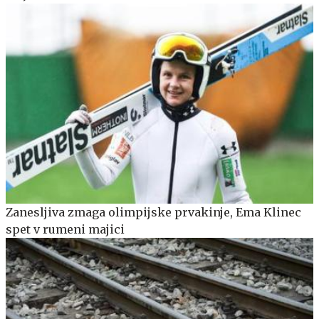
Zanesljiva zmaga olimpijske prvakinje, Ema Klinec
spet v rumeni majici