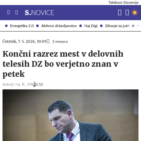
Telekom Slovenije
Energetika 2.0
Aktivno državljanstvo
Naj Digi
Zdravje za jutri
Fi
Četrtek, 7. 5. 2026, 19.09
3 mesece
Končni razrez mest v delovnih
telesih DZ bo verjetno znan v
petek
Avtorji:
Na. R.,
STA
0,52