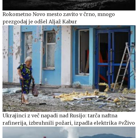
Rokometno Novo mesto zavito v črno, mnogo
prezgodaj je odšel Aljaž Kabur
Ukrajinci z več napadi nad Rusijo: tarča naftna
rafinerija, izbruhnili požari, izpadla elektrika #vŽivo