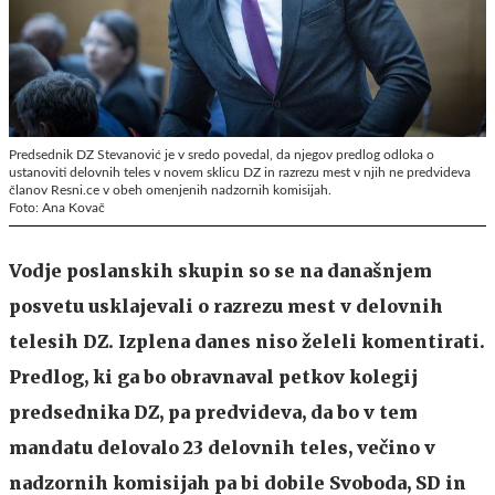
Predsednik DZ Stevanović je v sredo povedal, da njegov predlog odloka o
ustanoviti delovnih teles v novem sklicu DZ in razrezu mest v njih ne predvideva
članov Resni.ce v obeh omenjenih nadzornih komisijah.
Foto: Ana Kovač
Vodje poslanskih skupin so se na današnjem
posvetu usklajevali o razrezu mest v delovnih
telesih DZ. Izplena danes niso želeli komentirati.
Predlog, ki ga bo obravnaval petkov kolegij
predsednika DZ, pa predvideva, da bo v tem
mandatu delovalo 23 delovnih teles, večino v
nadzornih komisijah pa bi dobile Svoboda, SD in