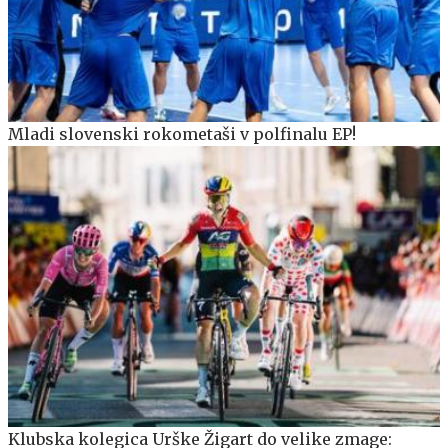
Mladi slovenski rokometaši v polfinalu EP!
Klubska kolegica Urške Žigart do velike zmage: