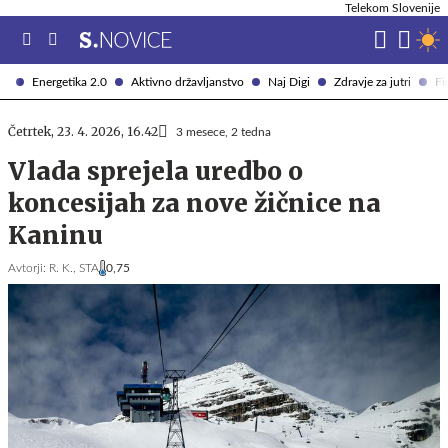
Telekom Slovenije
Energetika 2.0
Aktivno državljanstvo
Naj Digi
Zdravje za jutri
Fi
Četrtek, 23. 4. 2026, 16.42
3 mesece, 2 tedna
Vlada sprejela uredbo o
koncesijah za nove žičnice na
Kaninu
Avtorji:
R. K.,
STA
0,75