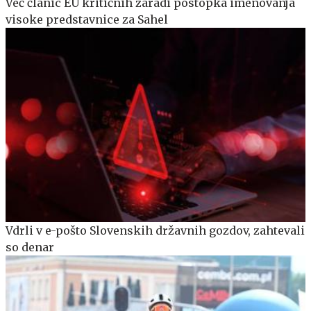
Več članic EU kritičnih zaradi postopka imenovanja
visoke predstavnice za Sahel
Vdrli v e-pošto Slovenskih državnih gozdov, zahtevali
so denar