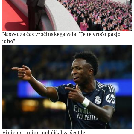
Nasvet za čas vročinskega vala: "Jejte vročo pasjo
juho"
Vinicius Junior podaljšal za šest let