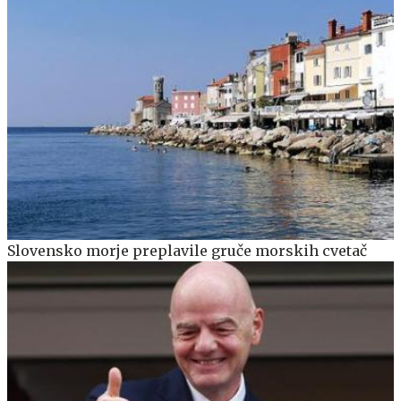
Slovensko morje preplavile gruče morskih cvetač