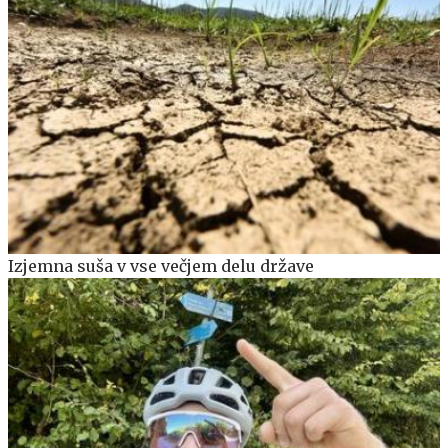
Izjemna suša v vse večjem delu države