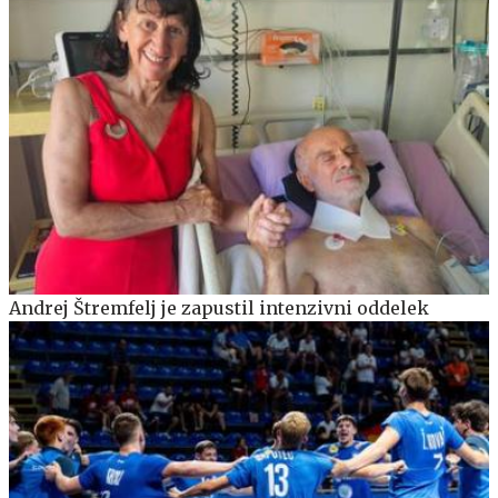
Andrej Štremfelj je zapustil intenzivni oddelek