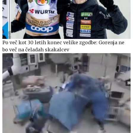
Po več kot 30 letih konec velike zgodbe: Gorenja ne
bo več na čeladah skakalcev