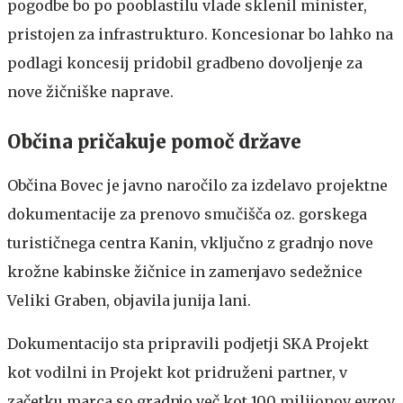
pogodbe bo po pooblastilu vlade sklenil minister,
pristojen za infrastrukturo. Koncesionar bo lahko na
podlagi koncesij pridobil gradbeno dovoljenje za
nove žičniške naprave.
Občina pričakuje pomoč države
Občina Bovec je javno naročilo za izdelavo projektne
dokumentacije za prenovo smučišča oz. gorskega
turističnega centra Kanin, vključno z gradnjo nove
krožne kabinske žičnice in zamenjavo sedežnice
Veliki Graben, objavila junija lani.
Dokumentacijo sta pripravili podjetji SKA Projekt
kot vodilni in Projekt kot pridruženi partner, v
začetku marca so gradnjo več kot 100 milijonov evrov