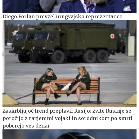
Diego Forlan prevzel urugvajsko reprezentanco
Zaskrbljujoč trend preplavil Rusijo: zvite Rusinje se
poročijo z ranjenimi vojaki in sorodnikom po smrti
poberejo ves denar