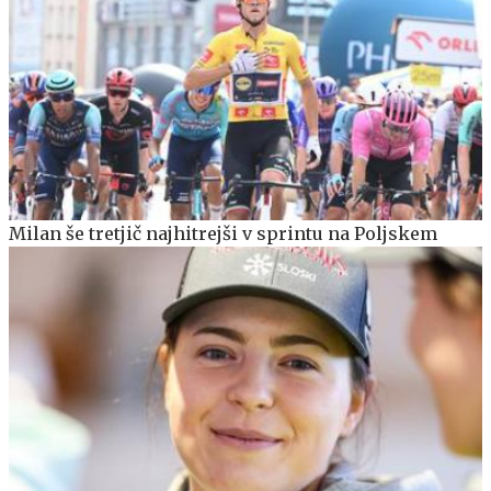
Milan še tretjič najhitrejši v sprintu na Poljskem