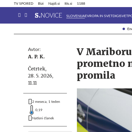
Info in obvestila
Tehnik
TV SPORED
Bizi
Najdi.si
Itis.si
1188
SLOVENIJA
EVROPA IN SVET
DIGISVET
P
Ene
V Mariboru 
Avtor:
A. P. K.
prometno ne
Četrtek,
promila
28. 5. 2026,
11.11
2 meseca, 1 teden
0,19
Natisni članek