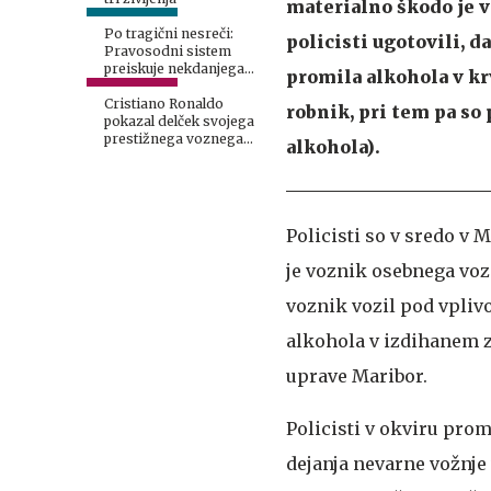
materialno škodo je v
Po tragični nesreči:
policisti ugotovili, d
Pravosodni sistem
preiskuje nekdanjega
promila alkohola v kr
smučarskega asa
Cristiano Ronaldo
robnik, pri tem pa so 
pokazal delček svojega
prestižnega voznega
alkohola).
parka
Policisti so v sredo v
je voznik osebnega vozi
voznik vozil pod vplivo
alkohola v izdihanem zr
uprave Maribor.
Policisti v okviru prom
dejanja nevarne vožnje