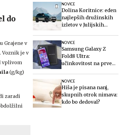
stanovanja in vozil
NOVICE
avtobuse?
Dolina Koritnice: eden
el do
najlepših družinskih
izletov v Julijskih
Alpah
u Grajene v
NOVICE
Samsung Galaxy Z
 Voznik je v
Fold8 Ultra:
od vplivom
učinkovitost na prvem
mestu
mila
(g/kg)
NOVICE
Hiša je pisana nanj,
skupnih otrok nimava:
di zaradi
kdo bo dedoval?
obdolžilni