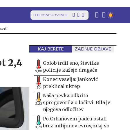
TELEKOM SLOVENIJE
sveti
KAJ BERETE
ZADNJE OBJAVE
t 2,4
Golob trdil eno, številke
policije kažejo drugače
9,80
Konec veselja: Janković
preklical ukrep
10
Naša pevka odkrito
spregovorila o ločitvi: Bila je
5,23
njegova odločitev
Po Orbanovem padcu ostali
brez milijonov evrov, zdaj so
4,74