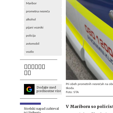
Maribor
prometna nesreča
alkohol
pijani vozniki
policija
avtomobil
vozilo
Pri obeh prometnih nesrečah na obmo
Dodajte med
škoda.
prednostne vire
Foto: STA
V Mariboru so policis
Strelski napad zahteval
tri življenja