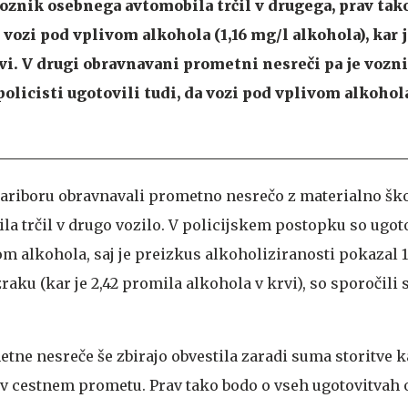
oznik osebnega avtomobila trčil v drugega, prav tak
a vozi pod vplivom alkohola (1,16 mg/l alkohola), kar j
vi. V drugi obravnavani prometni nesreči pa je voznik
policisti ugotovili tudi, da vozi pod vplivom alkohol
 Mariboru obravnavali prometno nesrečo z materialno ško
la trčil v drugo vozilo. V policijskem postopku so ugotov
m alkohola, saj je preizkus alkoholiziranosti pokazal 1
aku (kar je 2,42 promila alkohola v krvi), so sporočili s
etne nesreče še zbirajo obvestila zaradi suma storitve 
 v cestnem prometu. Prav tako bodo o vseh ugotovitvah o