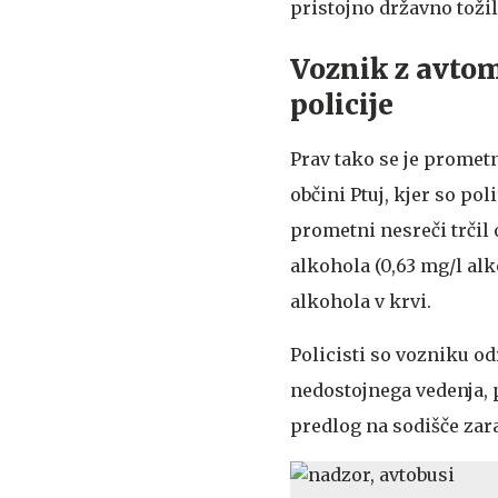
pristojno državno tožil
Voznik z avtom
policije
Prav tako se je promet
občini Ptuj, kjer so po
prometni nesreči trčil 
alkohola (0,63 mg/l al
alkohola v krvi.
Policisti so vozniku od
nedostojnega vedenja, p
predlog na sodišče zara