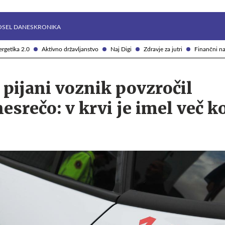
Želite prejemati e-novice?
Uživajmo pametno
OSEL DANES
KRONIKA
rgetika 2.0
Aktivno državljanstvo
Naj Digi
Zdravje za jutri
Finančni na
pijani voznik povzročil
srečo: v krvi je imel več ko