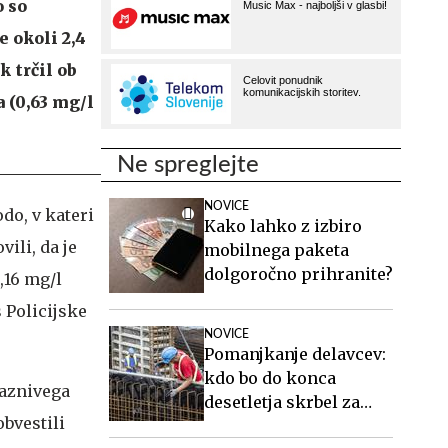
o so
e okoli 2,4
 trčil ob
a (0,63 mg/l
Ne spreglejte
NOVICE
do, v kateri
Kako lahko z izbiro
ili, da je
mobilnega paketa
dolgoročno prihranite?
,16 mg/l
 Policijske
NOVICE
Pomanjkanje delavcev:
kdo bo do konca
kaznivega
desetletja skrbel za
bvestili
starejše, gradil