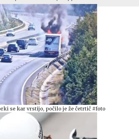
i se kar vrstijo, počilo je že četrtič #foto