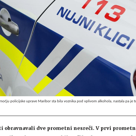
čju policijske uprave Maribor sta bila voznika pod vplivom alkohola, nastala pa je t
ti obravnavali dve prometni nesreči. V prvi prometn