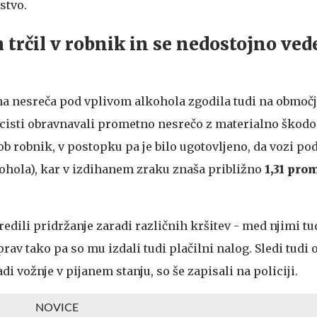
stvo.
 trčil v robnik in se nedostojno ved
na nesreča pod vplivom alkohola zgodila tudi na območj
licisti obravnavali prometno nesrečo z materialno škodo.
ob robnik, v postopku pa je bilo ugotovljeno, da vozi p
kohola), kar v izdihanem zraku znaša približno
1,31 pro
redili pridržanje zaradi različnih kršitev - med njimi tu
rav tako pa so mu izdali tudi plačilni nalog. Sledi tudi 
di vožnje v pijanem stanju, so še zapisali na policiji.
NOVICE