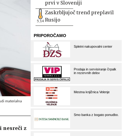
prvi v Sloveniji
Zaskrbljujoč trend preplavil
Rusijo
5,14
udi materialna
i nesreči z