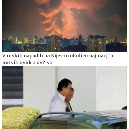
V ruskih napadih na Kijev in okolico najmanj 15
mrtvih #video #vŽivo