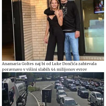
Anamaria Goltes naj bi od Luke Dončića zahtevala
poravnavo v višini slabih 44 milijonov evrov