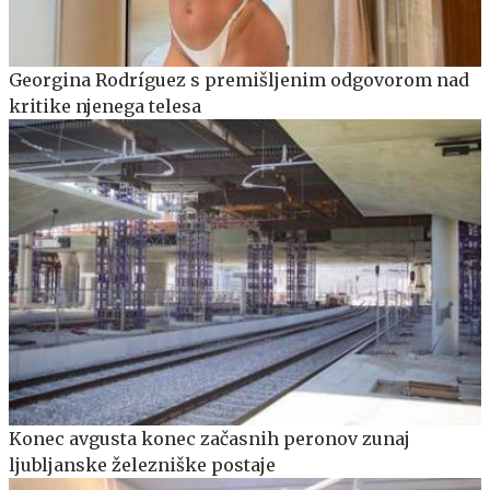
Georgina Rodríguez s premišljenim odgovorom nad
kritike njenega telesa
Konec avgusta konec začasnih peronov zunaj
ljubljanske železniške postaje