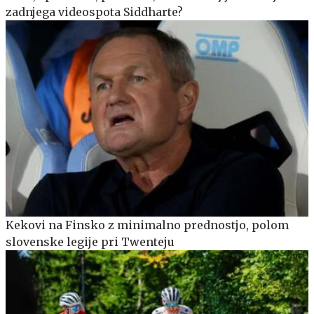
zadnjega videospota Siddharte?
Kekovi na Finsko z minimalno prednostjo, polom
slovenske legije pri Twenteju