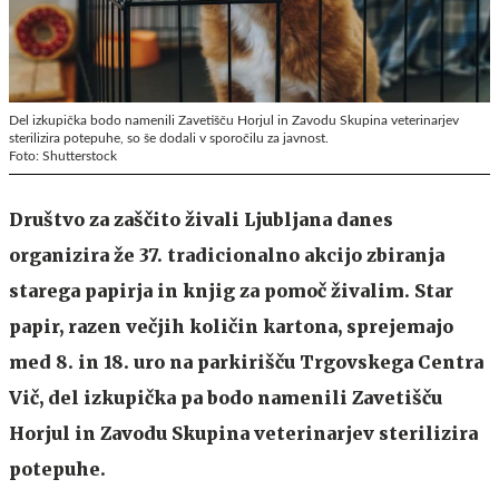
Del izkupička bodo namenili Zavetišču Horjul in Zavodu Skupina veterinarjev
sterilizira potepuhe, so še dodali v sporočilu za javnost.
Foto: Shutterstock
Društvo za zaščito živali Ljubljana danes
organizira že 37. tradicionalno akcijo zbiranja
starega papirja in knjig za pomoč živalim. Star
papir, razen večjih količin kartona, sprejemajo
med 8. in 18. uro na parkirišču Trgovskega Centra
Vič, del izkupička pa bodo namenili Zavetišču
Horjul in Zavodu Skupina veterinarjev sterilizira
potepuhe.