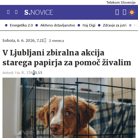
Telekom Slovenije
Energetika 2.0
Aktivno državljanstvo
Naj Digi
Zdravje za jutri
Fi
Sobota, 6. 6. 2026, 7.21
2 meseca
V Ljubljani zbiralna akcija
starega papirja za pomoč živalim
Avtorji:
Na. R.,
STA
0,15