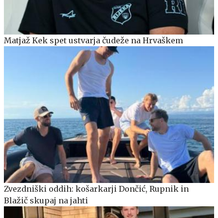
Matjaž Kek spet ustvarja čudeže na Hrvaškem
Zvezdniški oddih: košarkarji Dončić, Rupnik in
Blažič skupaj na jahti