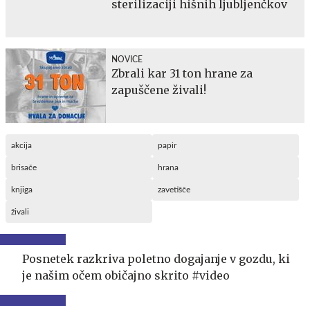
sterilizaciji hišnih ljubljenčkov
NOVICE
Zbrali kar 31 ton hrane za
zapuščene živali!
akcija
papir
brisače
hrana
knjiga
zavetišče
živali
Posnetek razkriva poletno dogajanje v gozdu, ki
je našim očem običajno skrito #video