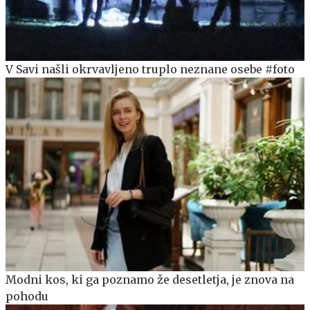
V Savi našli okrvavljeno truplo neznane osebe #foto
Modni kos, ki ga poznamo že desetletja, je znova na
pohodu