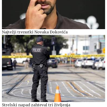
Najtežji trenutki Novaka Đokovića
Strelski napad zahteval tri življenja