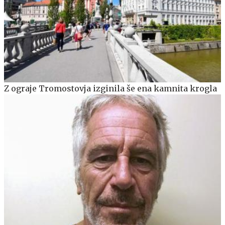
Z ograje Tromostovja izginila še ena kamnita krogla