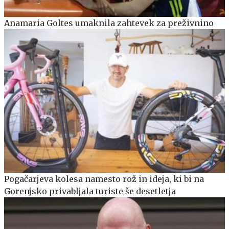
Anamaria Goltes umaknila zahtevek za preživnino
Pogačarjeva kolesa namesto rož in ideja, ki bi na
Gorenjsko privabljala turiste še desetletja