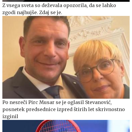
Z vsega sveta so deževala opozorila, da se lahko
zgodi najhujše. Zdaj se je.
Po nesreči Pirc Musar se je oglasil Stevanović,
posnetek predsednice izpred štirih let skrivnostno
izginil