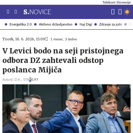
Telekom Slovenije
Energetika 2.0
Aktivno državljanstvo
Naj Digi
Zdravje za jutri
Fi
Torek, 16. 6. 2026, 15.09
1 mesec, 3 tedne
V Levici bodo na seji pristojnega
odbora DZ zahtevali odstop
poslanca Mijiča
Avtorji:
D.K.,
STA
0,97