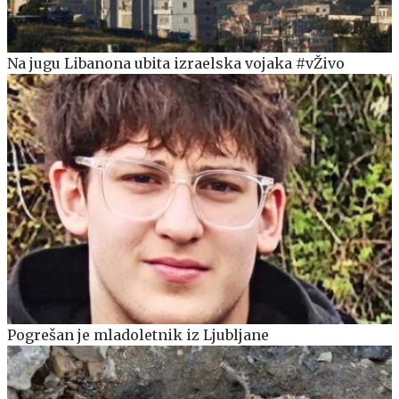
Na jugu Libanona ubita izraelska vojaka #vŽivo
Pogrešan je mladoletnik iz Ljubljane