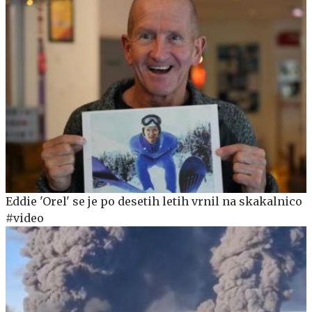
Eddie 'Orel' se je po desetih letih vrnil na skakalnico
#video