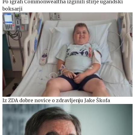
Po igrah Commonwealtha izginili štirje ugandski
boksarji
Iz ZDA dobre novice o zdravljenju Jake Škofa