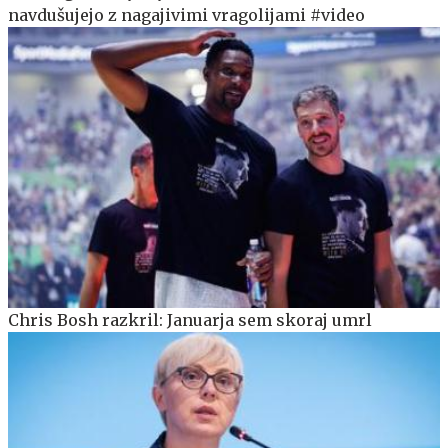
navdušujejo z nagajivimi vragolijami #video
Chris Bosh razkril: Januarja sem skoraj umrl