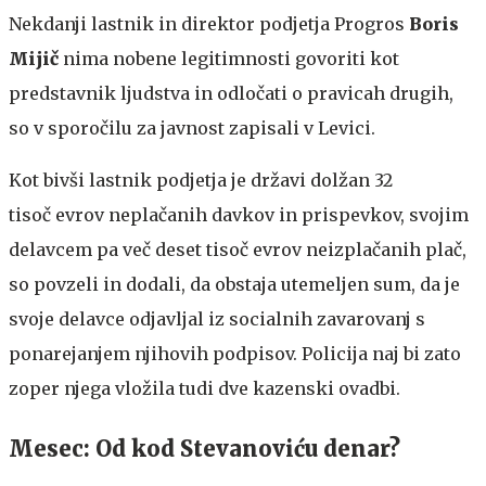
Nekdanji lastnik in direktor podjetja Progros
Boris
Mijič
nima nobene legitimnosti govoriti kot
predstavnik ljudstva in odločati o pravicah drugih,
so v sporočilu za javnost zapisali v Levici.
Kot bivši lastnik podjetja je državi dolžan 32
tisoč evrov neplačanih davkov in prispevkov, svojim
delavcem pa več deset tisoč evrov neizplačanih plač,
so povzeli in dodali, da obstaja utemeljen sum, da je
svoje delavce odjavljal iz socialnih zavarovanj s
ponarejanjem njihovih podpisov. Policija naj bi zato
zoper njega vložila tudi dve kazenski ovadbi.
Mesec: Od kod Stevanoviću denar?