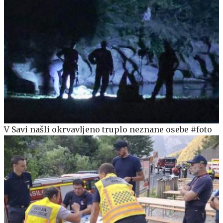
V Savi našli okrvavljeno truplo neznane osebe #foto