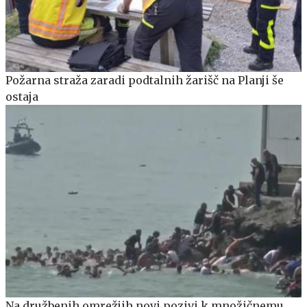
Požarna straža zaradi podtalnih žarišč na Planji še
ostaja
Na družbenih omrežjih novi pozivi k množičnemu