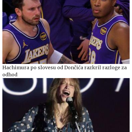
Hachimura po slovesu od Dončića razkril razloge za
odhod