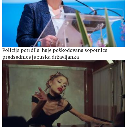
Policija potrdila: huje poškodovana sopotnica
predsednice je ruska državljanka