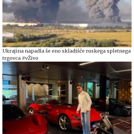
Ukrajina napadla še eno skladišče ruskega spletnega
trgovca #vŽivo