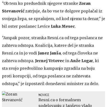
"Ob tem ko predsednik njegove stranke
Zoran
Stevanović
zatrjuje, da bo vse te dolgove poplačal iz
svojega žepa, se sprašujem, od kod njemu ta denar," je
bil oster poslanec Levice
Luka Mesec
.
"Ampak pozor, stranka Resni.ca od tega poslanca ne
zahteva odstopa. Koalicija, katere del je stranka
Resni.ca in jo vodi
Janez Janša
, od tega človeka ne
zahteva odstopa.
Jernej Vrtovec
in
Anže Logar
, ki
sta svojo predvolilno kampanjo zgradila na boju
proti korupciji, od tega poslanca ne zahtevata
odstopa," je izpostavil donedavni minister za delo.
NOVICE
Resni.ca o formalnem
sodelovanju z Janševo vlado