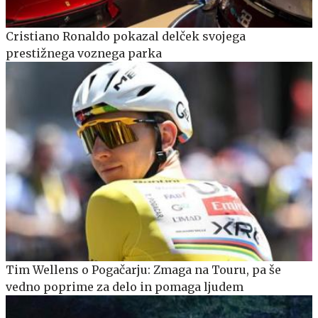
Cristiano Ronaldo pokazal delček svojega
prestižnega voznega parka
Tim Wellens o Pogačarju: Zmaga na Touru, pa še
vedno poprime za delo in pomaga ljudem