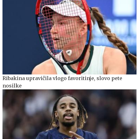
Ribakina upravičila vlogo favoritinje, slovo pete
nosilke