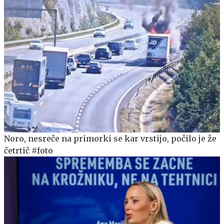
Noro, nesreče na primorki se kar vrstijo, počilo je že
četrtič #foto