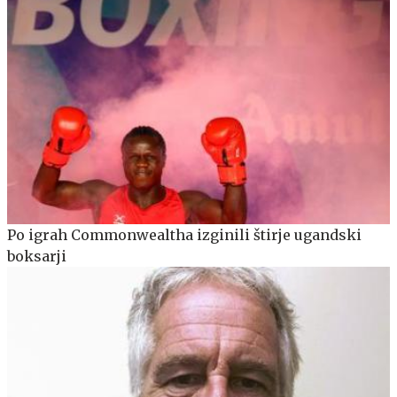
Po igrah Commonwealtha izginili štirje ugandski
boksarji