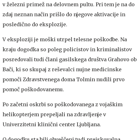
v železni primež na delovnem pultu. Pri tem je na do
zdaj neznan način prišlo do njegove aktivacije in
posledično do eksplozije.
V eksploziji je moški utrpel telesne poškodbe. Na
kraju dogodka so poleg policistov in kriminalistov
posredovali tudi člani gasilskega društva Grahovo ob
Bači, ki so skupaj z reševalci nujne medicinske
pomoči Zdravstvenega doma Tolmin nudili prvo
pomoč poškodovanemu.
Po začetni oskrbi so poškodovanega z vojaškim
helikopterjem prepeljali na zdravljenje v
Univerzitetni klinični center Ljubljana.
O dogodku sta bili obveščeni tudi preiskovalna