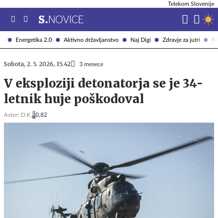
Telekom Slovenije
Energetika 2.0
Aktivno državljanstvo
Naj Digi
Zdravje za jutri
Fi
Sobota, 2. 5. 2026, 15.42
3 mesece
V eksploziji detonatorja se je 34-
letnik huje poškodoval
Avtor:
D.K.
0,82