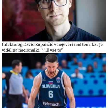
Infektolog David Zupančič v nejeveri nad tem, kar je
videl na nacionalki: "J...š vse to"