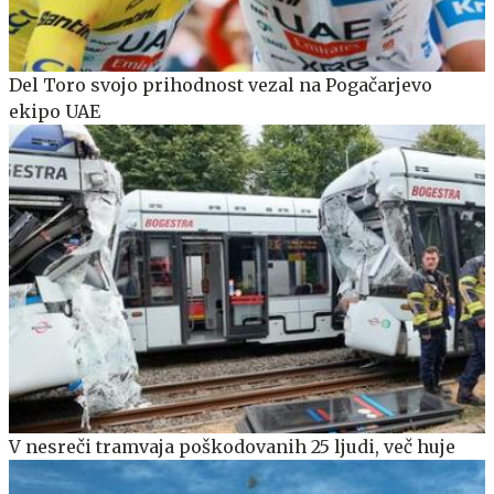
Del Toro svojo prihodnost vezal na Pogačarjevo
ekipo UAE
V nesreči tramvaja poškodovanih 25 ljudi, več huje