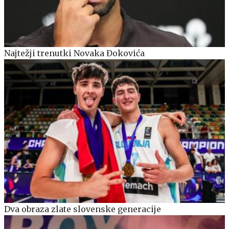
Najtežji trenutki Novaka Đokovića
Dva obraza zlate slovenske generacije