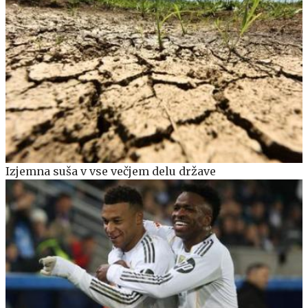
Izjemna suša v vse večjem delu države