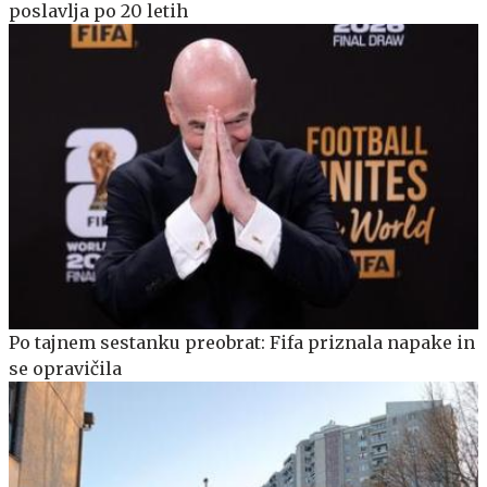
poslavlja po 20 letih
Po tajnem sestanku preobrat: Fifa priznala napake in
se opravičila