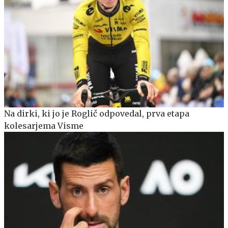
Na dirki, ki jo je Roglič odpovedal, prva etapa
kolesarjema Visme