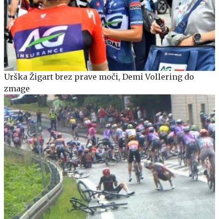
Urška Žigart brez prave moči, Demi Vollering do
zmage