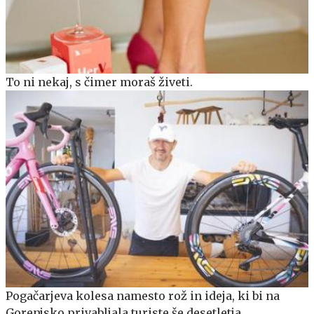
To ni nekaj, s čimer moraš živeti.
Pogačarjeva kolesa namesto rož in ideja, ki bi na
Gorenjsko privabljala turiste še desetletja