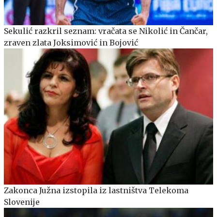
Sekulić razkril seznam: vračata se Nikolić in Čančar,
zraven zlata Joksimović in Bojović
Zakonca Južna izstopila iz lastništva Telekoma
Slovenije