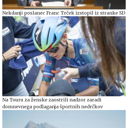
Nekdanji poslanec Franc Trček izstopil iz stranke SD
Na Touru za ženske zaostrili nadzor zaradi
domnevnega podlaganja športnih nedrčkov