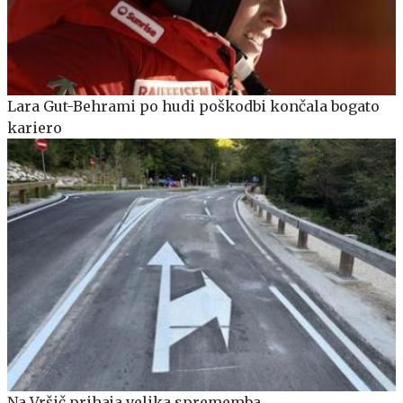
Lara Gut-Behrami po hudi poškodbi končala bogato
kariero
Na Vršič prihaja velika sprememba