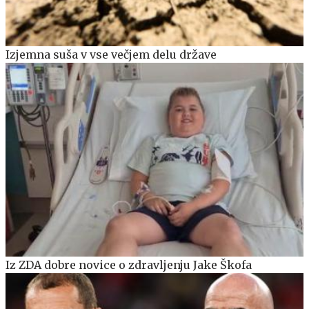
Izjemna suša v vse večjem delu države
Iz ZDA dobre novice o zdravljenju Jake Škofa