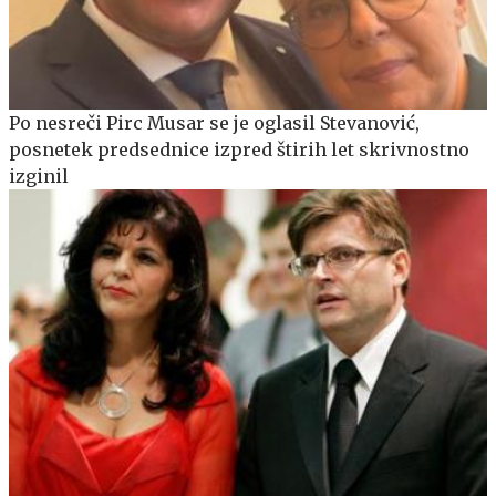
Po nesreči Pirc Musar se je oglasil Stevanović,
posnetek predsednice izpred štirih let skrivnostno
izginil