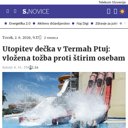
Telekom Slovenije
Energetika 2.0
Aktivno državljanstvo
Naj Digi
Zdravje za jutri
Fi
Torek, 2. 6. 2026, 9.17
2 meseca
Utopitev dečka v Termah Ptuj:
vložena tožba proti štirim osebam
Avtorji:
K. M.,
STA
2,16