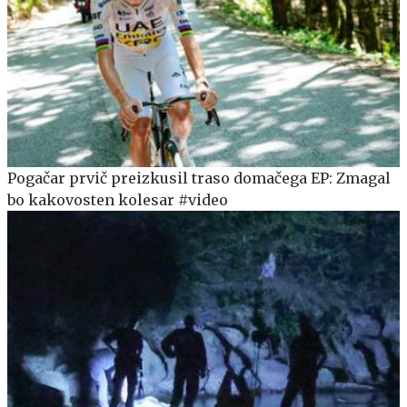
Pogačar prvič preizkusil traso domačega EP: Zmagal
bo kakovosten kolesar #video