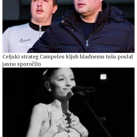
Celjski strateg Campelos kljub hladnemu tušu poslal
jasno sporočilo