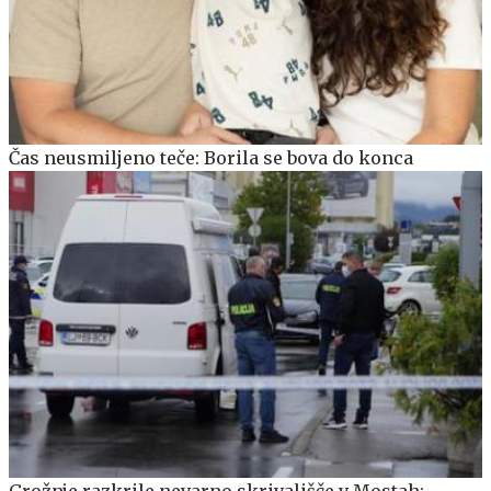
Čas neusmiljeno teče: Borila se bova do konca