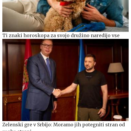
Ti znaki horoskopa za svojo družino naredijo vse
Zelenski gre v Srbijo: Moramo jih potegniti stran od