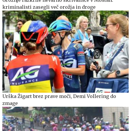
Grožnje razkrile nevarno skrivališče v Mostah:
kriminalisti zasegli več orožja in droge
Urška Žigart brez prave moči, Demi Vollering do
zmage