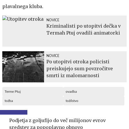
plavalnega kluba.
NOVICE
Kriminalisti po utopitvi dečka v
Termah Ptuj ovadili animatorki
NOVICE
Po utopitvi otroka policisti
preiskujejo sum povzročitve
smrti iz malomarnosti
Terme Ptuj
ovadba
tožba
tožilstvo
Podjetja z goljufijo do več milijonov evrov
sredstev za popoplavno obnovo