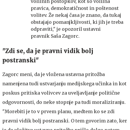
volilnih postopkov, kot so volilna
pravica, demokratičnost in poštenost
volitev. Že nekaj časa je znano, da tukaj
obstajajo pomanjkljivosti, ki jih je treba
odpraviti," je opozoril ustavni
pravnik Saša Zagorc.
"Zdi se, da je pravni vidik bolj
postranski"
Zagorc meni, da je vložena ustavna pritožba
namenjena tudi ustvarjanju medijskega učinka in kot
poskus pritiska volivcev za uveljavljanje politične
odgovornosti, do neke stopnje pa tudi moraliziranju.
"Morebiti je to v prvem planu, medtem ko se zdi
pravni vidik bolj postranski. O tem govorim zato, ker
je do vložitve ustavne pritožbe prišlo dolgo potem,