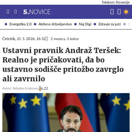
Telekom Slovenije
Energetika 2.0
Aktivno državljanstvo
Naj Digi
Zdravje za jutri
Fi
Četrtek, 21. 5. 2026, 16.52
2 meseca, 3 tedne
Ustavni pravnik Andraž Teršek:
Realno je pričakovati, da bo
ustavno sodišče pritožbo zavrglo
ali zavrnilo
Avtor:
Rebeka Krašovec
6,22