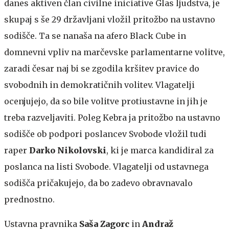
danes aktiven član civilne iniciative Glas ljudstva, je
skupaj s še 29 državljani vložil pritožbo na ustavno
sodišče. Ta se nanaša na afero Black Cube in
domnevni vpliv na marčevske parlamentarne volitve,
zaradi česar naj bi se zgodila kršitev pravice do
svobodnih in demokratičnih volitev. Vlagatelji
ocenjujejo, da so bile volitve protiustavne in jih je
treba razveljaviti. Poleg Kebra ja pritožbo na ustavno
sodišče ob podpori poslancev Svobode vložil tudi
raper
Darko Nikolovski
, ki je marca kandidiral za
poslanca na listi Svobode. Vlagatelji od ustavnega
sodišča pričakujejo, da bo zadevo obravnavalo
prednostno.
Ustavna pravnika
Saša Zagorc
in
Andraž