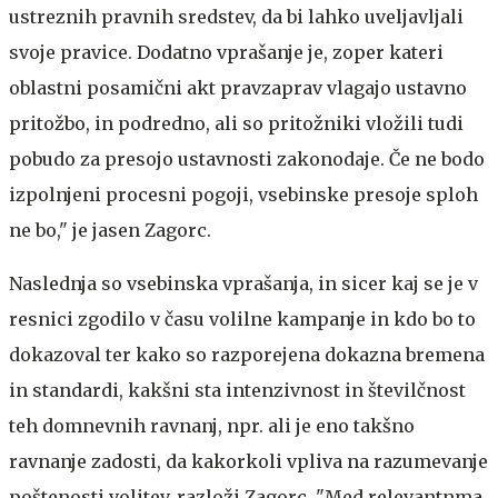
ustreznih pravnih sredstev, da bi lahko uveljavljali
svoje pravice. Dodatno vprašanje je, zoper kateri
oblastni posamični akt pravzaprav vlagajo ustavno
pritožbo, in podredno, ali so pritožniki vložili tudi
pobudo za presojo ustavnosti zakonodaje. Če ne bodo
izpolnjeni procesni pogoji, vsebinske presoje sploh
ne bo," je jasen Zagorc.
Naslednja so vsebinska vprašanja, in sicer kaj se je v
resnici zgodilo v času volilne kampanje in kdo bo to
dokazoval ter kako so razporejena dokazna bremena
in standardi, kakšni sta intenzivnost in številčnost
teh domnevnih ravnanj, npr. ali je eno takšno
ravnanje zadosti, da kakorkoli vpliva na razumevanje
poštenosti volitev, razloži Zagorc. "Med relevantnma