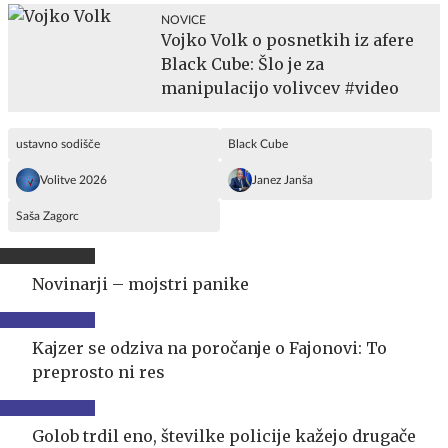
NOVICE
Vojko Volk o posnetkih iz afere
Black Cube: Šlo je za
manipulacijo volivcev #video
ustavno sodišče
Black Cube
Volitve 2026
Janez Janša
Saša Zagorc
Novinarji – mojstri panike
Kajzer se odziva na poročanje o Fajonovi: To
preprosto ni res
Golob trdil eno, številke policije kažejo drugače