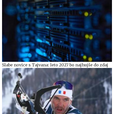
Slabe novice s Tajvana: leto 2027 bo najhujše do zdaj