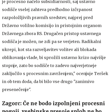
je procesno načelo subsidiarnosti, saj ustavno
sodišče vselej zahteva predhodno izčrpanost
razpoložljivih pravnih sredstev, najprej pred
Državno volilno komisijo in pristojnim organom
Državnega zbora RS. Drugačen pristop ustavnega
sodišča je možen, ne zdi pa se verjeten. Radikalni
ukrepi, kot sta razveljavitev volitev ali blokada
oblikovanja vlade, bi sprožili ustavno krizo najvišje
stopnje, zato bo sodišče to zadevo najverjetneje
zaključilo s procesnim zavrženjem," ocenjuje Teršek
in ob tem doda, da bi bilo vse drugo "zanimivo
presenečenje".
Zagorc: Če ne bodo izpolnjeni procesni
pogoji, vsebinske presoje sploh ne bo