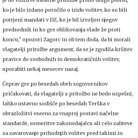
ko je bilo izdano poročilo o izidu volitev, ko so bili
potrjeni mandati v DZ, ko je bil izvoljen njegov
predsednik in ko gre oblikovanja vlade že proti
koncu," opozori Zagorc in ob tem doda, da bi morali
vlagatelji pritožbe argument, da se je zgodila kršitev
pravice do svobodnih in demokratičnih volitev,
uporabiti nekaj mesecev nazaj.
Čeprav gre po besedah obeh sogovornikov
pričakovati, da vlagatelji s pritožbo ne bodo uspešni,
lahko ustavno sodišče po besedah Terška v
obrazložitvi vseeno za vnaprej postavi načelne
standarde, usmeritve zakonodajalcu ali celo zahteve
za zavarovanje prihodnjih volitev pred takimi in