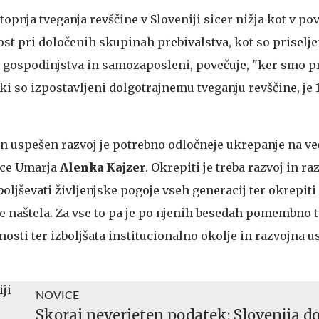
stopnja tveganja revščine v Sloveniji sicer nižja kot v po
st pri določenih skupinah prebivalstva, kot so priselje
a gospodinjstva in samozaposleni, povečuje, "ker smo 
 ki so izpostavljeni dolgotrajnemu tveganju revščine, je 15
in uspešen razvoj je potrebno odločneje ukrepanje na ve
rice Umarja
Alenka Kajzer
. Okrepiti je treba razvoj in ra
boljševati življenjske pogoje vseh generacij ter okrepit
e naštela. Za vse to pa je po njenih besedah pomembno t
osti ter izboljšata institucionalno okolje in razvojna 
NOVICE
Skoraj neverjeten podatek: Slovenija d