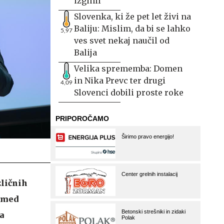
izginil
Slovenka, ki že pet let živi na
Baliju: Mislim, da bi se lahko
5,97
ves svet nekaj naučil od
Balija
Velika sprememba: Domen
in Nika Prevc ter drugi
4,09
Slovenci dobili proste roke
zličnih
a med
a