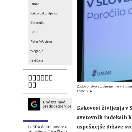
Umar
kakovost življenja
Slovenija
BDP
Peter Wostner
tveganje
revščina
Zadovoljstvo z življenjem je v Slove
Foto: STA
Dodajte med
prednostne vire
Kakovost življenja v S
svetovnih indeksih bl
uspešnejše države sve
Iz ZDA dobre novice o
zdravljenju Jake Škofa