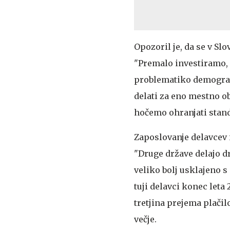
Opozoril je, da se v Sl
"Premalo investiramo, p
problematiko demografi
delati za eno mestno o
hočemo ohranjati stand
Zaposlovanje delavcev 
"Druge države delajo d
veliko bolj usklajeno s
tuji delavci konec leta
tretjina prejema plačil
večje.