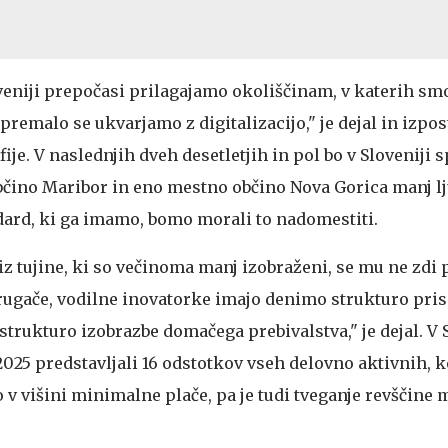
oveniji prepočasi prilagajamo okoliščinam, v katerih smo
remalo se ukvarjamo z digitalizacijo," je dejal in izpos
je. V naslednjih dveh desetletjih in pol bo v Sloveniji
bčino Maribor in eno mestno občino Nova Gorica manj lj
ard, ki ga imamo, bomo morali to nadomestiti.
iz tujine, ki so večinoma manj izobraženi, se mu ne zdi
rugače, vodilne inovatorke imajo denimo strukturo pris
 strukturo izobrazbe domačega prebivalstva," je dejal. V 
 2025 predstavljali 16 odstotkov vseh delovno aktivnih, k
o v višini minimalne plače, pa je tudi tveganje revščine 