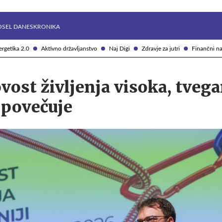
Želite prejemati e-novice?
Uživajmo pametno
OSEL DANES
KRONIKA
rgetika 2.0
Aktivno državljanstvo
Naj Digi
Zdravje za jutri
Finančni na
ost življenja visoka, tvega
 povečuje