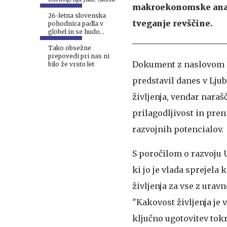
makroekonomske analiz
26-letna slovenska
tveganje revščine.
pohodnica padla v
globel in se hudo
poškodovala
Tako obsežne
prepovedi pri nas ni
Dokument z naslovom Ka
bilo že vrsto let
predstavil danes v Ljub
življenja, vendar nara
prilagodljivost in pren
razvojnih potencialov.
S poročilom o razvoju 
ki jo je vlada sprejela 
življenja za vse z ur
"Kakovost življenja je 
ključno ugotovitev tok