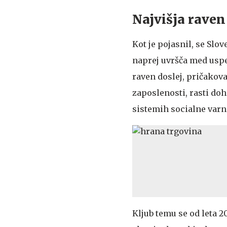
Najvišja raven
Kot je pojasnil, se Slo
naprej uvršča med uspeš
raven doslej, pričakova
zaposlenosti, rasti d
sistemih socialne varn
Kljub temu se od leta 20