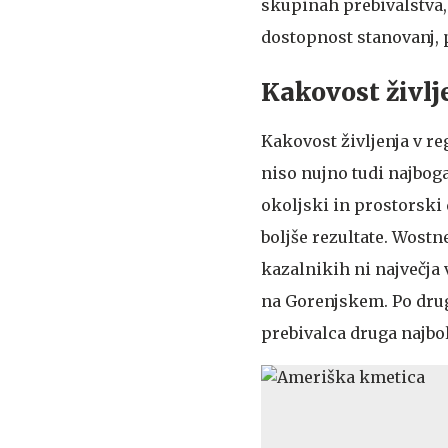
skupinah prebivalstva, 
dostopnost stanovanj, p
Kakovost življ
Kakovost življenja v r
niso nujno tudi najboga
okoljski in prostorski
boljše rezultate. Wostn
kazalnikih ni največja 
na Gorenjskem. Po drugi
prebivalca druga najbol