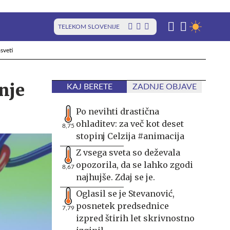
TELEKOM SLOVENIJE
sveti
nje
KAJ BERETE
ZADNJE OBJAVE
Po nevihti drastična
ohladitev: za več kot deset
8,75
stopinj Celzija #animacija
Z vsega sveta so deževala
opozorila, da se lahko zgodi
8,67
najhujše. Zdaj se je.
Oglasil se je Stevanović,
posnetek predsednice
7,79
izpred štirih let skrivnostno