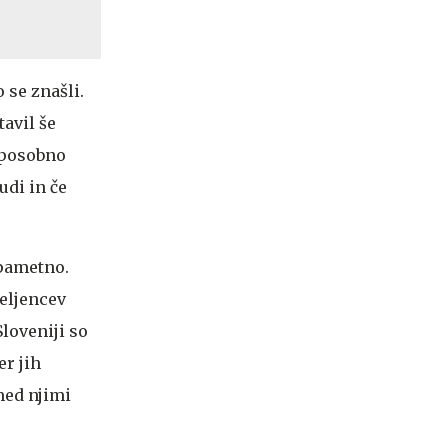
 se znašli.
tavil še
 sposobno
udi in če
 pametno.
eljencev
Sloveniji so
er jih
med njimi