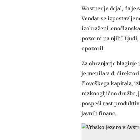
Wostner je dejal, da je 
Vendar se izpostavljeno
izobraženi, enočlansk
pozorni na njih". Ljudi,
opozoril.
Za ohranjanje blaginje 
je menila v. d. direkto
človeškega kapitala, iz
nizkoogljično družbo, j
pospeši rast produktivn
javnih financ.