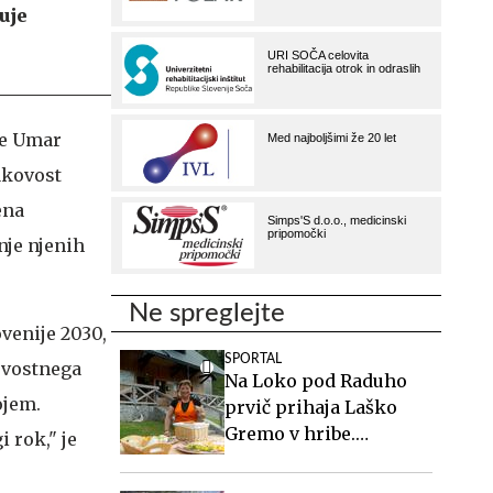
uje
je Umar
akovost
ena
nje njenih
Ne spreglejte
venije 2030,
SPORTAL
kovostnega
Na Loko pod Raduho
ojem.
prvič prihaja Laško
Gremo v hribe.
 rok," je
Spoznajte oskrbnico,
ki ji planinci pravijo