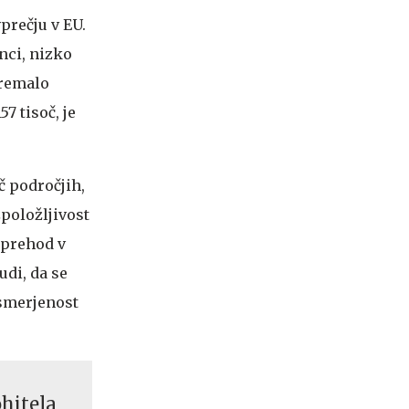
vprečju v EU.
nci, nizko
premalo
7 tisoč, je
č področjih,
zpoložljivost
i prehod v
udi, da se
usmerjenost
ohitela