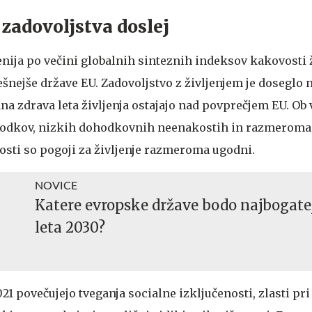
 zadovoljstva doslej
venija po večini globalnih sinteznih indeksov kakovosti ž
nejše države EU. Zadovoljstvo z življenjem je doseglo n
na zdrava leta življenja ostajajo nad povprečjem EU. Ob 
ohodkov, nizkih dohodkovnih neenakostih in razmeroma
osti so pogoji za življenje razmeroma ugodni.
NOVICE
Katere evropske države bodo najbogate
leta 2030?
21 povečujejo tveganja socialne izključenosti, zlasti pri