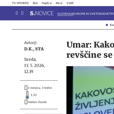
Info in obvestila
Tehnik
TV SPORED
Bizi
Najdi.si
Itis.si
1188
SLOVENIJA
EVROPA IN SVET
DIGISVET
P
Ene
Umar: Kakov
Avtorji:
D.K.,
STA
revščine se
Sreda,
13. 5. 2026,
12.19
2 meseca, 3 tedne
1,33
Natisni članek