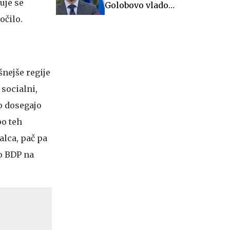
uje se
Golobovo vlado
izrazito naraslo število
očilo.
nezakonitih migrantov
nejše regije
 socialni,
o dosegajo
po teh
alca, pač pa
po BDP na