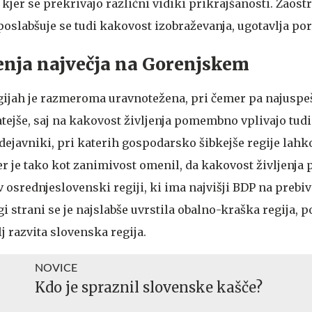
kjer se prekrivajo različni vidiki prikrajšanosti. Zaostr
oslabšuje se tudi kakovost izobraževanja, ugotavlja por
enja največja na Gorenjskem
egijah je razmeroma uravnotežena, pri čemer pa najuspeš
tejše, saj na kakovost življenja pomembno vplivajo tudi
 dejavniki, pri katerih gospodarsko šibkejše regije lahk
er je tako kot zanimivost omenil, da kakovost življenja 
v osrednjeslovenski regiji, ki ima najvišji BDP na prebiv
 strani se je najslabše uvrstila obalno-kraška regija, 
j razvita slovenska regija.
NOVICE
Kdo je spraznil slovenske kašče?