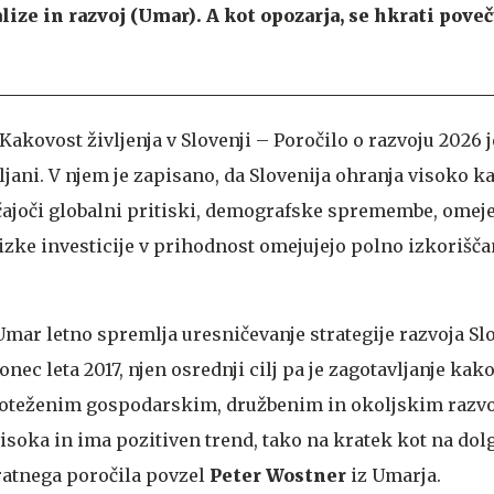
e in razvoj (Umar). A kot opozarja, se hkrati poveč
kovost življenja v Slovenji – Poročilo o razvoju 2026 
ljani. V njem je zapisano, da Slovenija ohranja visoko k
ščajoči globalni pritiski, demografske spremembe, omej
izke investicije v prihodnost omejujejo polno izkorišča
Umar letno spremlja uresničevanje strategije razvoja Slo
konec leta 2017, njen osrednji cilj pa je zagotavljanje ka
avnoteženim gospodarskim, družbenim in okoljskim razv
visoka in ima pozitiven trend, tako na kratek kot na dolgi
ratnega poročila povzel
Peter Wostner
iz Umarja.