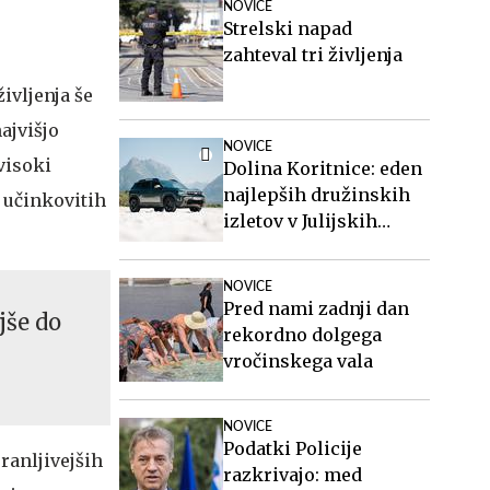
NOVICE
Ločka mati.
Strelski napad
zahteval tri življenja
ivljenja še
ajvišjo
NOVICE
visoki
Dolina Koritnice: eden
najlepših družinskih
 učinkovitih
izletov v Julijskih
Alpah
NOVICE
Pred nami zadnji dan
jše do
rekordno dolgega
vročinskega vala
NOVICE
Podatki Policije
 ranljivejših
razkrivajo: med