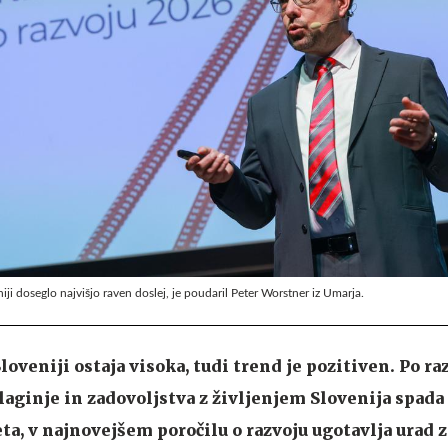
niji doseglo najvišjo raven doslej, je poudaril Peter Worstner iz Umarja.
loveniji ostaja visoka, tudi trend je pozitiven. Po ra
aginje in zadovoljstva z življenjem Slovenija spad
ta, v najnovejšem poročilu o razvoju ugotavlja urad z