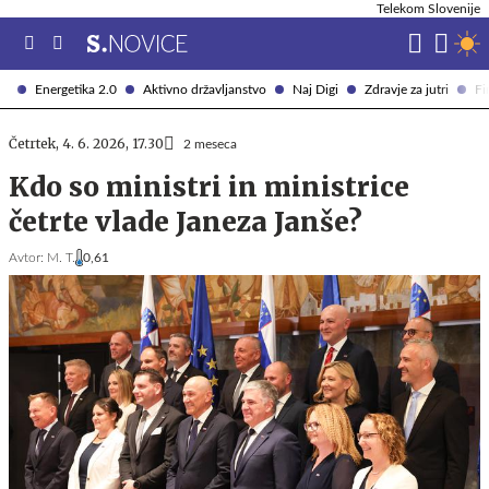
Telekom Slovenije
Energetika 2.0
Aktivno državljanstvo
Naj Digi
Zdravje za jutri
Fi
Četrtek, 4. 6. 2026, 17.30
2 meseca
Kdo so ministri in ministrice
četrte vlade Janeza Janše?
Avtor:
M. T.
0,61