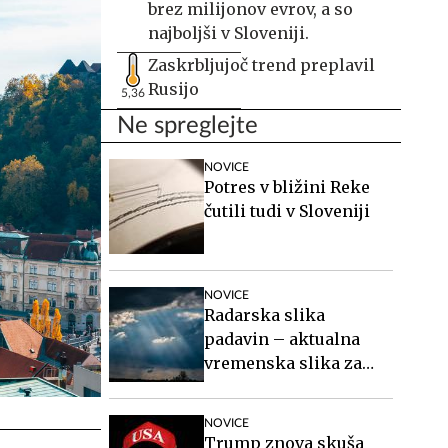
brez milijonov evrov, a so
najboljši v Sloveniji.
Zaskrbljujoč trend preplavil
Rusijo
5,36
Ne spreglejte
NOVICE
Potres v bližini Reke
čutili tudi v Sloveniji
NOVICE
Radarska slika
padavin – aktualna
vremenska slika za
Slovenijo
NOVICE
Trump znova skuša