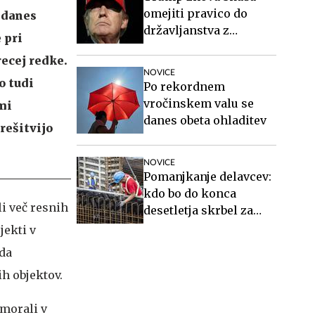
omejiti pravico do
 danes
državljanstva z
 pri
rojstvom v ZDA
recej redke.
NOVICE
o tudi
Po rekordnem
vročinskem valu se
mi
danes obeta ohladitev
 rešitvijo
NOVICE
Pomanjkanje delavcev:
kdo bo do konca
li več resnih
desetletja skrbel za
starejše, gradil
jekti v
stanovanja in vozil
 da
avtobuse?
h objektov.
 morali v