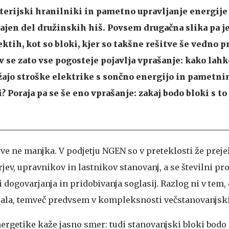
terijski hranilniki in pametno upravljanje energije
čajen del družinskih hiš. Povsem drugačna slika pa je
tih, kot so bloki, kjer so takšne rešitve še vedno p
 se zato vse pogosteje pojavlja vprašanje: kako lahk
žajo stroške elektrike s sončno energijo in pametni
i?
Poraja pa se še eno vprašanje: zakaj bodo bloki s to
tve ne manjka. V podjetju NGEN so v preteklosti že preje
jev, upravnikov in lastnikov stanovanj, a se številni pro
i dogovarjanja in pridobivanja soglasij. Razlog ni v tem,
ajala, temveč predvsem v kompleksnosti večstanovanjski
nergetike kaže jasno smer: tudi stanovanjski bloki bodo