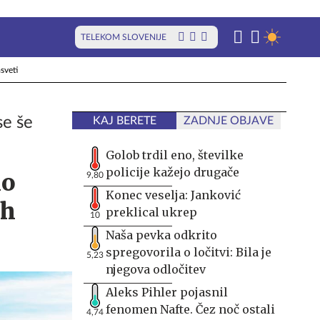
TELEKOM SLOVENIJE
sveti
se še
KAJ BERETE
ZADNJE OBJAVE
Golob trdil eno, številke
policije kažejo drugače
lo
9,80
Konec veselja: Janković
ih
preklical ukrep
10
Naša pevka odkrito
spregovorila o ločitvi: Bila je
5,23
njegova odločitev
Aleks Pihler pojasnil
fenomen Nafte. Čez noč ostali
4,74