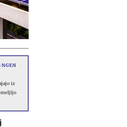
a NGEN
jajo iz
emeljijo
j