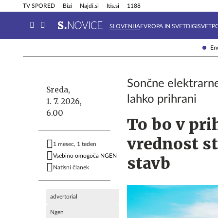
Info in obvestila
Tehnik
TV SPORED
Bizi
Najdi.si
Itis.si
1188
SLOVENIJA
EVROPA IN SVET
DIGISVET
P
Ene
Sončne elektrarne
Sreda,
lahko prihrani
1. 7. 2026,
6.00
To bo v pri
vrednost s
1 mesec, 1 teden
Vsebino omogoča NGEN
stavb
Natisni članek
advertorial
Ngen