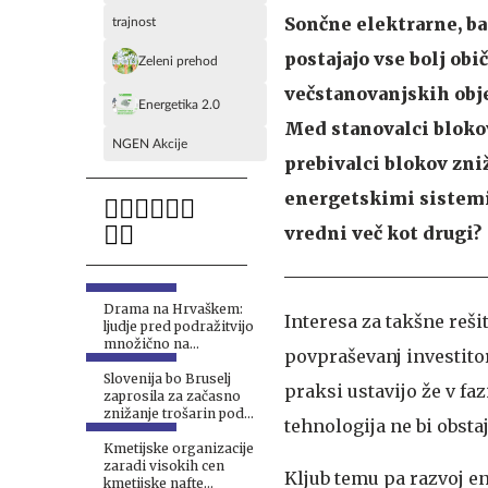
Sončne elektrarne, ba
trajnost
postajajo vse bolj obi
Zeleni prehod
večstanovanjskih objek
Energetika 2.0
Med stanovalci blokov
NGEN Akcije
prebivalci blokov zni
energetskimi sistem
vredni več kot drugi?
Drama na Hrvaškem:
Interesa za takšne reši
ljudje pred podražitvijo
množično na
povpraševanj investitor
bencinske servise,
omejili točenje goriva
Slovenija bo Bruselj
praksi ustavijo že v faz
zaprosila za začasno
znižanje trošarin pod
tehnologija ne bi obst
evropski minimum
Kmetijske organizacije
zaradi visokih cen
Kljub temu pa razvoj e
kmetijske nafte