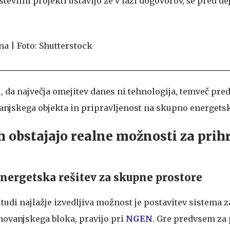
 številni projekti ustavijo že v fazi dogovorov, še pred d
 da največja omejitev danes ni tehnologija, temveč pr
anjskega objekta in pripravljenost na skupno energetsk
h obstajajo realne možnosti za prih
energetska rešitev za skupne prostore
 tudi najlažje izvedljiva možnost je postavitev sistema 
ovanjskega bloka, pravijo pri
NGEN
. Gre predvsem za