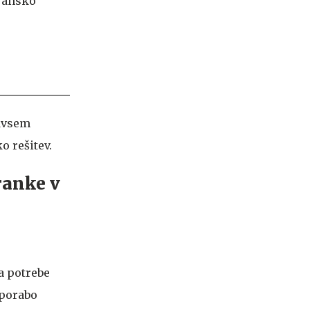
ejansko
edvsem
o rešitev.
ranke v
za potrebe
 porabo