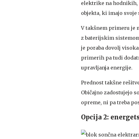
elektrike na hodnikih, 
objekta, ki imajo svoj
V takšnem primeru je m
z baterijskim sistemom
je poraba dovolj visok
primerih pa tudi dodat
upravljanja energije.
Prednost takšne rešitve
Običajno zadostujejo s
opreme, ni pa treba po
Opcija 2: energet