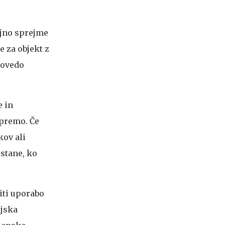
ajno sprejme
e za objekt z
povedo
e in
opremo. Če
kov ali
ostane, ko
iti uporabo
ijska