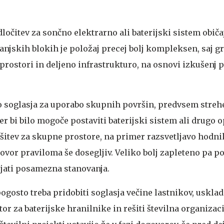
ločitev za sončno elektrarno ali baterijski sistem obič
anjskih blokih je položaj precej bolj kompleksen, saj gr
 prostori in deljeno infrastrukturo, na osnovi izkušenj 
o soglasja za uporabo skupnih površin, predvsem streh
er bi bilo mogoče postaviti baterijski sistem ali drugo 
ešitev za skupne prostore, na primer razsvetljavo hodni
govor praviloma še dosegljiv. Veliko bolj zapleteno pa p
rjati posamezna stanovanja.
ogosto treba pridobiti soglasja večine lastnikov, usklad
tor za baterijske hranilnike in rešiti številna organizac