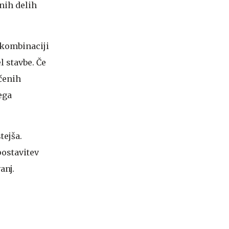
nih delih
 kombinaciji
 stavbe. Če
čenih
ega
tejša.
postavitev
anj.