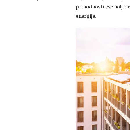
pozivajo k ukrepom
prihodnosti vse bolj r
energije.