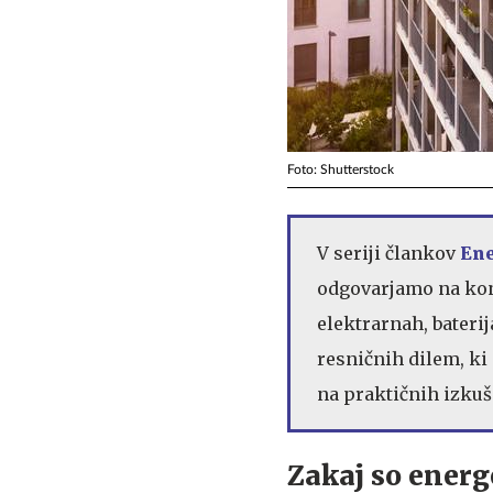
Foto: Shutterstock
V seriji člankov
Ene
odgovarjamo na konk
elektrarnah, bateri
resničnih dilem, ki 
na praktičnih izkuš
Zakaj so energ