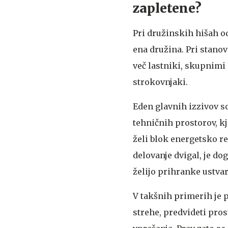
zapletene?
Pri družinskih hišah od
ena družina. Pri stanov
več lastniki, skupnimi
strokovnjaki.
Eden glavnih izzivov s
tehničnih prostorov, kj
želi blok energetsko r
delovanje dvigal, je do
želijo prihranke ustva
V takšnih primerih je p
strehe, predvideti pros