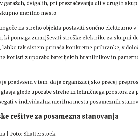
v garažah, dvigalih, pri prezračevanju ali v drugih skup
e skupno merilno mesto.
ogoče na streho objekta postaviti sončno elektrarno v
, ki pomaga zmanjševati stroške elektrike za skupni del
a, lahko tak sistem prinaša konkretne prihranke, v dolo
ne koristi z uporabo baterijskih hranilnikov in pametn
 je predvsem v tem, da je organizacijsko precej prepros
oglasja glede uporabe strehe in tehničnega prostora za 
segati v individualna merilna mesta posameznih stanov
ske rešitve za posamezna stanovanja