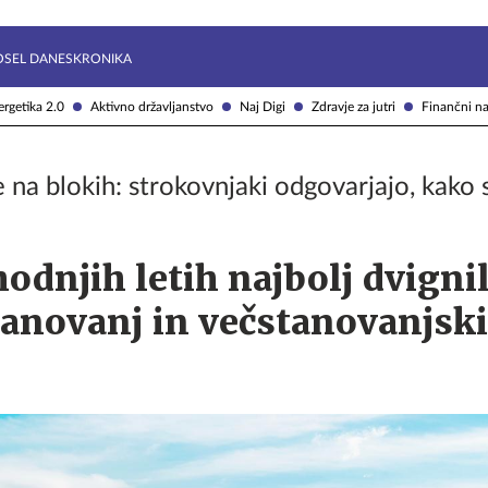
Želite prejemati e-novice?
Uživajmo pametno
OSEL DANES
KRONIKA
rgetika 2.0
Aktivno državljanstvo
Naj Digi
Zdravje za jutri
Finančni na
 na blokih: strokovnjaki odgovarjajo, kako 
hodnjih letih najbolj dvigni
tanovanj in večstanovanjsk