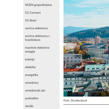
NGEN gospodinjstva
SG Connect
SG Brain
sončna elektrarna
sončna elektrarna s
hranilnikom
hranilnik električne
energije
baterija
elektrika
energetika
omrežnina
omrežninski akt
podražitev
Foto: Shutterstock
stroški