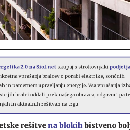
rgetika 2.0 na Siol.net
skupaj s strokovnjaki
podjetj
retna vprašanja bralcev o porabi elektrike, sončnih
jah in pametnem upravljanju energije. Vsa vprašanja izha
ste jih bralci oddali prek našega obrazca, odgovori pa t
njah in aktualnih rešitvah na trgu.
etske rešitve
na blokih
bistveno bol