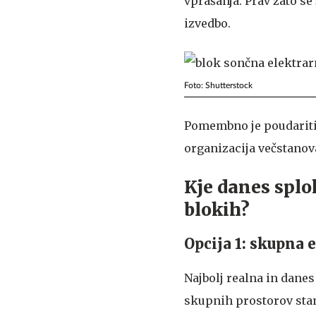
vprašanja. Prav zato se
izvedbo.
Foto: Shutterstock
Pomembno je poudariti,
organizacija večstanov
Kje danes splo
blokih?
Opcija 1: skupna 
Najbolj realna in danes
skupnih prostorov stan