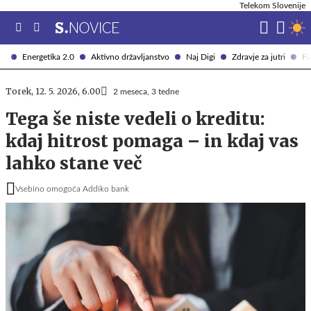
Telekom Slovenije
Energetika 2.0
Aktivno državljanstvo
Naj Digi
Zdravje za jutri
Fi
Torek, 12. 5. 2026, 6.00
2 meseca, 3 tedne
Tega še niste vedeli o kreditu:
kdaj hitrost pomaga – in kdaj vas
lahko stane več
Vsebino omogoča Addiko bank