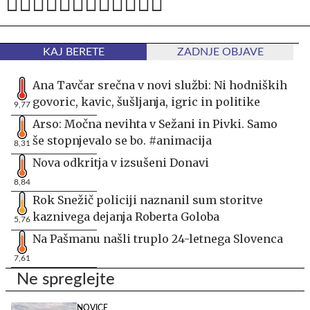
KAJ BERETE
ZADNJE OBJAVE
Ana Tavčar srečna v novi službi: Ni hodniških
govoric, kavic, šušljanja, igric in politike
9,77
Arso: Močna nevihta v Sežani in Pivki. Samo
še stopnjevalo se bo. #animacija
8,31
Nova odkritja v izsušeni Donavi
8,84
Rok Snežič policiji naznanil sum storitve
kaznivega dejanja Roberta Goloba
5,76
Na Pašmanu našli truplo 24-letnega Slovenca
7,61
Ne spreglejte
NOVICE