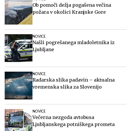
Ob pomoči dežja pogašena večina
požara v okolici Kranjske Gore
NOVICE
Našli pogrešanega mladoletnika iz
Ljubljane
NOVICE
Radarska slika padavin – aktualna
vremenska slika za Slovenijo
NOVICE
Večerna nezgoda avtobusa
Ljubljanskega potniškega prometa