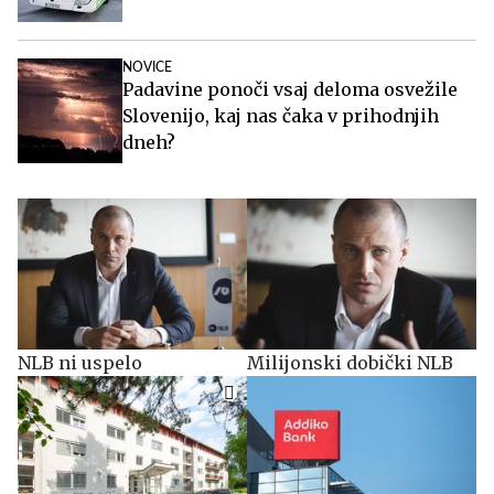
NOVICE
Padavine ponoči vsaj deloma osvežile
Slovenijo, kaj nas čaka v prihodnjih
dneh?
NLB ni uspelo
Milijonski dobički NLB