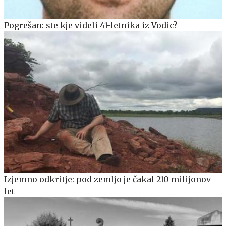
Pogrešan: ste kje videli 41-letnika iz Vodic?
Izjemno odkritje: pod zemljo je čakal 210 milijonov
let