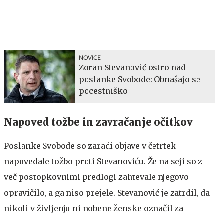
NOVICE
Zoran Stevanović ostro nad
poslanke Svobode: Obnašajo se
pocestniško
Napoved tožbe in zavračanje očitkov
Poslanke Svobode so zaradi objave v četrtek
napovedale tožbo proti Stevanoviću. Že na seji so z
več postopkovnimi predlogi zahtevale njegovo
opravičilo, a ga niso prejele. Stevanović je zatrdil, da
nikoli v življenju ni nobene ženske označil za