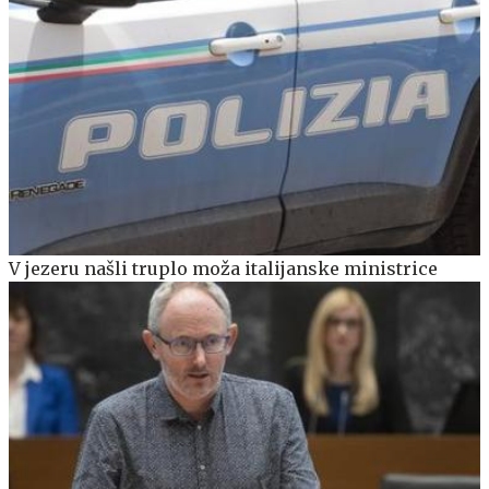
V jezeru našli truplo moža italijanske ministrice