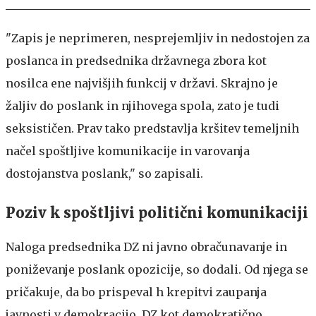
"Zapis je neprimeren, nesprejemljiv in nedostojen za
poslanca in predsednika državnega zbora kot
nosilca ene najvišjih funkcij v državi. Skrajno je
žaljiv do poslank in njihovega spola, zato je tudi
seksističen. Prav tako predstavlja kršitev temeljnih
načel spoštljive komunikacije in varovanja
dostojanstva poslank," so zapisali.
Poziv k spoštljivi politični komunikaciji
Naloga predsednika DZ ni javno obračunavanje in
poniževanje poslank opozicije, so dodali. Od njega se
pričakuje, da bo prispeval h krepitvi zaupanja
javnosti v demokracijo, DZ kot demokratično