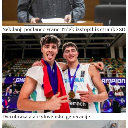
Nekdanji poslanec Franc Trček izstopil iz stranke SD
Dva obraza zlate slovenske generacije