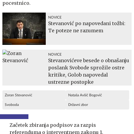
pocestnico.
NOVICE
Stevanović po napovedani tožbi:
Te poteze ne razumem
NOVICE
Stevanovićeve besede o obnašanju
poslank Svobode sprožile ostre
kritike, Golob napovedal
ustrezne postopke
Zoran Stevanović
Nataša Avšič Bogovič
Svoboda
Državni zbor
Začetek zbiranja podpisov za razpis
referenduma o interventnem zakonu 1.