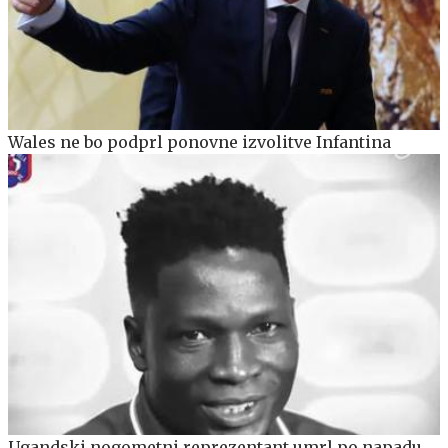
Wales ne bo podprl ponovne izvolitve Infantina
Ugandski nogometni reprezentant umrl po napadu