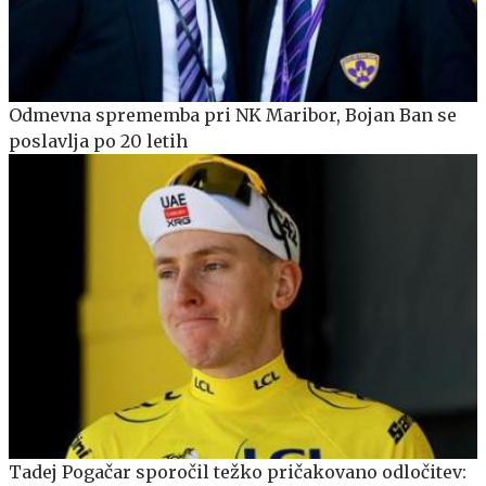
Odmevna sprememba pri NK Maribor, Bojan Ban se
poslavlja po 20 letih
Tadej Pogačar sporočil težko pričakovano odločitev: