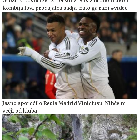
Grozljiv posnetek iz Hersona: Rus z dronom okoli
kombija lovi prodajalca sadja, nato ga rani #video
Jasno sporočilo Reala Madrid Viniciusu: Nihče ni
večji od kluba