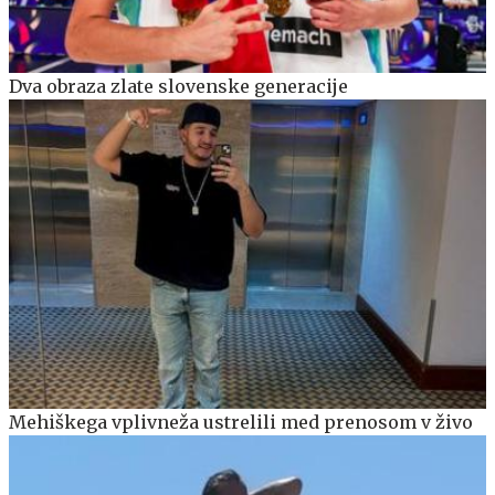
Dva obraza zlate slovenske generacije
Mehiškega vplivneža ustrelili med prenosom v živo