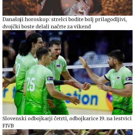
Današnji horoskop: strelci bodite bolj prilagodljivi,
dvojčki boste delali načrte za vikend
Slovenski odbojkarji četrti, odbojkarice 19. na lestvici
FIVB