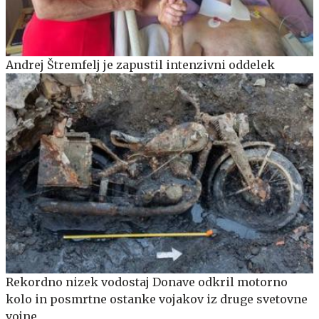
Andrej Štremfelj je zapustil intenzivni oddelek
Rekordno nizek vodostaj Donave odkril motorno
kolo in posmrtne ostanke vojakov iz druge svetovne
vojne