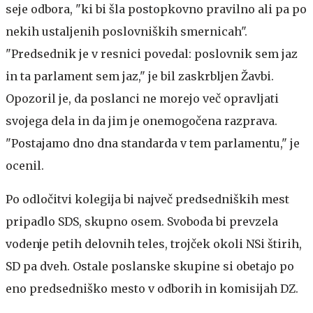
seje odbora, "ki bi šla postopkovno pravilno ali pa po
nekih ustaljenih poslovniških smernicah".
"Predsednik je v resnici povedal: poslovnik sem jaz
in ta parlament sem jaz," je bil zaskrbljen Žavbi.
Opozoril je, da poslanci ne morejo več opravljati
svojega dela in da jim je onemogočena razprava.
"Postajamo dno dna standarda v tem parlamentu," je
ocenil.
Po odločitvi kolegija bi največ predsedniških mest
pripadlo SDS, skupno osem. Svoboda bi prevzela
vodenje petih delovnih teles, trojček okoli NSi štirih,
SD pa dveh. Ostale poslanske skupine si obetajo po
eno predsedniško mesto v odborih in komisijah DZ.