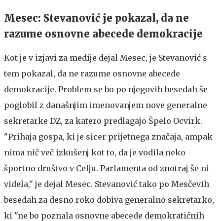
Mesec: Stevanović je pokazal, da ne
razume osnovne abecede demokracije
Kot je v izjavi za medije dejal Mesec, je Stevanović s
tem pokazal, da ne razume osnovne abecede
demokracije. Problem se bo po njegovih besedah še
poglobil z današnjim imenovanjem nove generalne
sekretarke DZ, za katero predlagajo Špelo Ocvirk.
"Prihaja gospa, ki je sicer prijetnega značaja, ampak
nima nič več izkušenj kot to, da je vodila neko
športno društvo v Celju. Parlamenta od znotraj še ni
videla," je dejal Mesec. Stevanović tako po Mesčevih
besedah za desno roko dobiva generalno sekretarko,
ki "ne bo poznala osnovne abecede demokratičnih