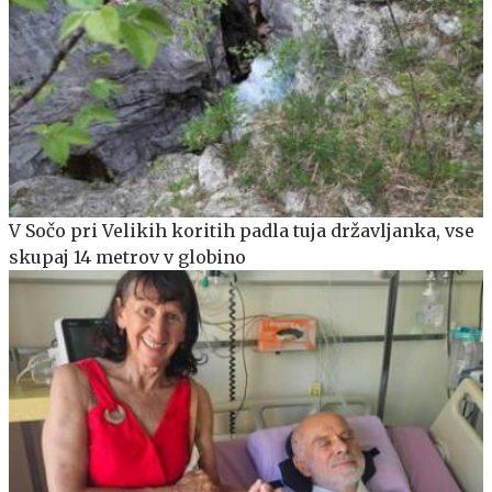
V Sočo pri Velikih koritih padla tuja državljanka, vse
skupaj 14 metrov v globino