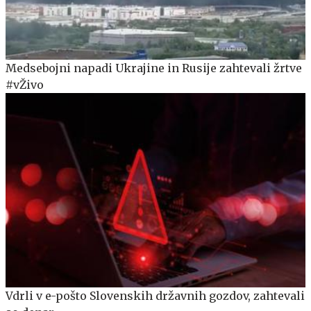
Medsebojni napadi Ukrajine in Rusije zahtevali žrtve
#vŽivo
Vdrli v e-pošto Slovenskih državnih gozdov, zahtevali