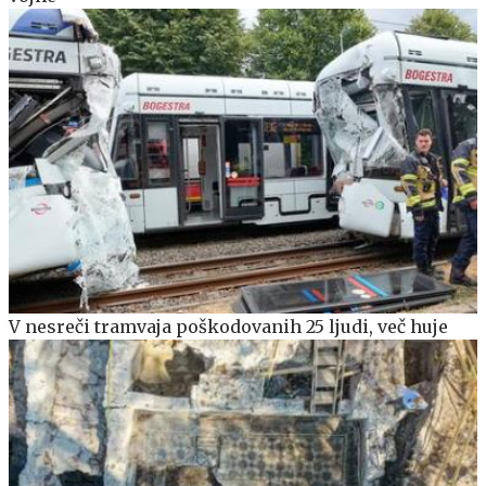
V nesreči tramvaja poškodovanih 25 ljudi, več huje