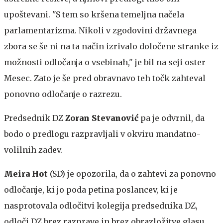
upoštevani. "S tem so kršena temeljna načela
parlamentarizma. Nikoli v zgodovini državnega
zbora se še ni na ta način izrivalo določene stranke iz
možnosti odločanja o vsebinah," je bil na seji oster
Mesec. Zato je še pred obravnavo teh točk zahteval
ponovno odločanje o razrezu.
Predsednik DZ
Zoran Stevanović
pa je odvrnil, da
bodo o predlogu razpravljali v okviru mandatno-
volilnih zadev.
Meira Hot
(SD) je opozorila, da o zahtevi za ponovno
odločanje, ki jo poda petina poslancev, ki je
nasprotovala odločitvi kolegija predsednika DZ,
odloči DZ brez razprave in brez obrazložitve glasu.