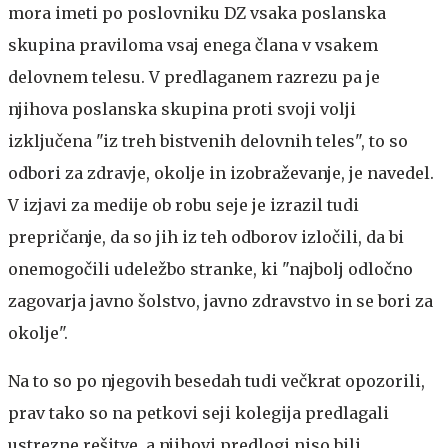
mora imeti po poslovniku DZ vsaka poslanska
skupina praviloma vsaj enega člana v vsakem
delovnem telesu. V predlaganem razrezu pa je
njihova poslanska skupina proti svoji volji
izključena "iz treh bistvenih delovnih teles", to so
odbori za zdravje, okolje in izobraževanje, je navedel.
V izjavi za medije ob robu seje je izrazil tudi
prepričanje, da so jih iz teh odborov izločili, da bi
onemogočili udeležbo stranke, ki "najbolj odločno
zagovarja javno šolstvo, javno zdravstvo in se bori za
okolje".
Na to so po njegovih besedah tudi večkrat opozorili,
prav tako so na petkovi seji kolegija predlagali
ustrezne rešitve, a njihovi predlogi niso bili