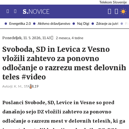
Telekom Slovenije
Energetika 2.0
Aktivno državljanstvo
Naj Digi
Zdravje za jutri
Fi
Ponedeljek, 11. 5. 2026, 11.43
2 meseca, 4 tedne
Svoboda, SD in Levica z Vesno
vložili zahtevo za ponovno
odločanje o razrezu mest delovnih
teles #video
Avtorji:
K. M.,
STA
8,19
Poslanci Svobode, SD, Levice in Vesne so pred
današnjo sejo DZ vložili zahtevo za ponovno
odločanje o razrezu mest v delovnih telesih, ki ga