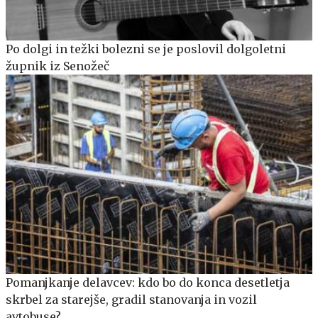
Po dolgi in težki bolezni se je poslovil dolgoletni
župnik iz Senožeč
Pomanjkanje delavcev: kdo bo do konca desetletja
skrbel za starejše, gradil stanovanja in vozil
avtobuse?