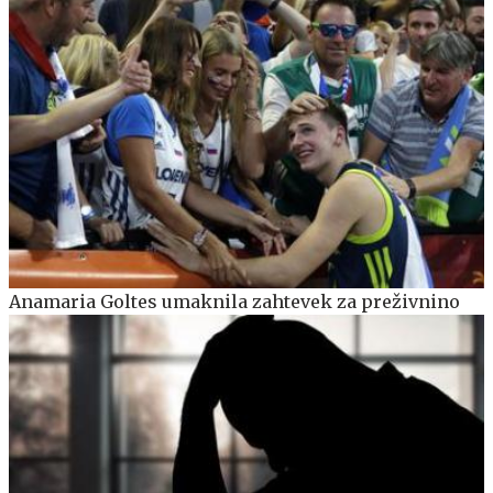
Anamaria Goltes umaknila zahtevek za preživnino