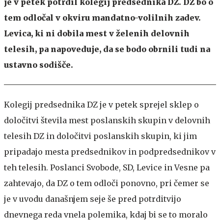
je v petek potrdil kolegij predsednika DZ. DZ bo o
tem odločal v okviru mandatno-volilnih zadev.
Levica, ki ni dobila mest v želenih delovnih
telesih, pa napoveduje, da se bodo obrnili tudi na
ustavno sodišče.
Kolegij predsednika DZ je v petek sprejel sklep o
določitvi števila mest poslanskih skupin v delovnih
telesih DZ in določitvi poslanskih skupin, ki jim
pripadajo mesta predsednikov in podpredsednikov v
teh telesih. Poslanci Svobode, SD, Levice in Vesne pa
zahtevajo, da DZ o tem odloči ponovno, pri čemer se
je v uvodu današnjem seje še pred potrditvijo
dnevnega reda vnela polemika, kdaj bi se to moralo