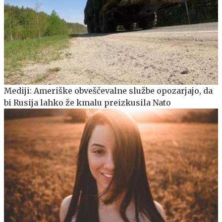
Mediji: Ameriške obveščevalne službe opozarjajo, da
bi Rusija lahko že kmalu preizkusila Nato