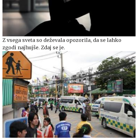
Z vsega sveta so deževala opozorila, da se lahko
zgodi najhujše. Zdaj se je.