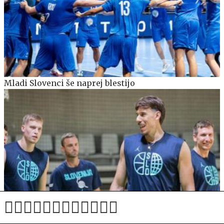
Mladi Slovenci še naprej blestijo