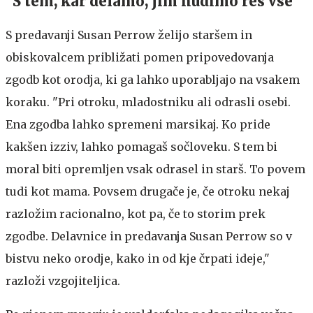
"S tem, kar delamo, jim nudimo res vse"
S predavanji Susan Perrow želijo staršem in
obiskovalcem približati pomen pripovedovanja
zgodb kot orodja, ki ga lahko uporabljajo na vsakem
koraku. "Pri otroku, mladostniku ali odrasli osebi.
Ena zgodba lahko spremeni marsikaj. Ko pride
kakšen izziv, lahko pomagaš sočloveku. S tem bi
moral biti opremljen vsak odrasel in starš. To povem
tudi kot mama. Povsem drugače je, če otroku nekaj
razložim racionalno, kot pa, če to storim prek
zgodbe. Delavnice in predavanja Susan Perrow so v
bistvu neko orodje, kako in od kje črpati ideje,"
razloži vzgojiteljica.