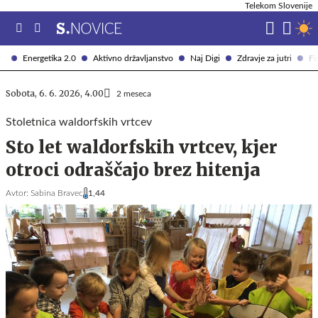
Telekom Slovenije
Energetika 2.0
Aktivno državljanstvo
Naj Digi
Zdravje za jutri
Fi
Sobota, 6. 6. 2026, 4.00
2 meseca
Stoletnica waldorfskih vrtcev
Sto let waldorfskih vrtcev, kjer
otroci odraščajo brez hitenja
Avtor:
Sabina Bravec
1,44