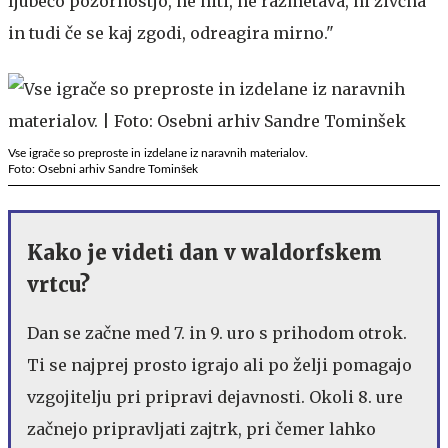
ljubečo pozornostjo, ne hiti, ne razmetava, ni živčna
in tudi če se kaj zgodi, odreagira mirno."
Vse igrače so preproste in izdelane iz naravnih materialov.
Foto: Osebni arhiv Sandre Tominšek
Kako je videti dan v waldorfskem
vrtcu?
Dan se začne med 7. in 9. uro s prihodom otrok.
Ti se najprej prosto igrajo ali po želji pomagajo
vzgojitelju pri pripravi dejavnosti. Okoli 8. ure
začnejo pripravljati zajtrk, pri čemer lahko