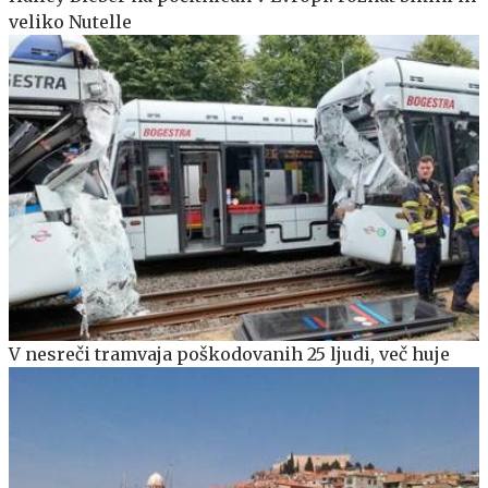
veliko Nutelle
V nesreči tramvaja poškodovanih 25 ljudi, več huje