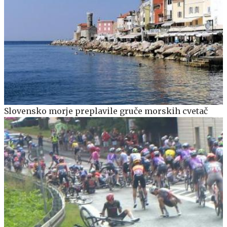
Slovensko morje preplavile gruče morskih cvetač