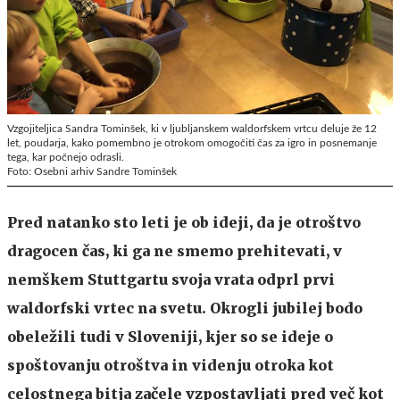
Vzgojiteljica Sandra Tominšek, ki v ljubljanskem waldorfskem vrtcu deluje že 12
let, poudarja, kako pomembno je otrokom omogočiti čas za igro in posnemanje
tega, kar počnejo odrasli.
Foto: Osebni arhiv Sandre Tominšek
Pred natanko sto leti je ob ideji, da je otroštvo
dragocen čas, ki ga ne smemo prehitevati, v
nemškem Stuttgartu svoja vrata odprl prvi
waldorfski vrtec na svetu. Okrogli jubilej bodo
obeležili tudi v Sloveniji, kjer so se ideje o
spoštovanju otroštva in videnju otroka kot
celostnega bitja začele vzpostavljati pred več kot