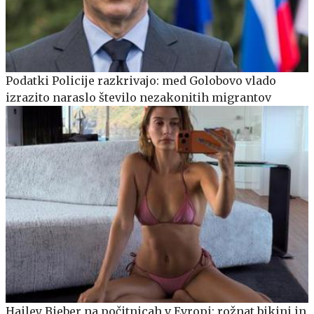
Podatki Policije razkrivajo: med Golobovo vlado
izrazito naraslo število nezakonitih migrantov
Hailey Bieber na počitnicah v Evropi: rožnat bikini in