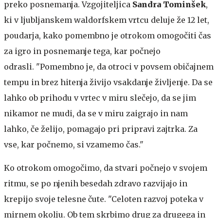
preko posnemanja. Vzgojiteljica
Sandra Tominšek
,
ki v ljubljanskem waldorfskem vrtcu deluje že 12 let,
poudarja, kako pomembno je otrokom omogočiti čas
za igro in posnemanje tega, kar počnejo
odrasli. "Pomembno je, da otroci v povsem običajnem
tempu in brez hitenja živijo vsakdanje življenje. Da se
lahko ob prihodu v vrtec v miru slečejo, da se jim
nikamor ne mudi, da se v miru zaigrajo in nam
lahko, če želijo, pomagajo pri pripravi zajtrka. Za
vse, kar počnemo, si vzamemo čas."
Ko otrokom omogočimo, da stvari počnejo v svojem
ritmu, se po njenih besedah zdravo razvijajo in
krepijo svoje telesne čute. "Celoten razvoj poteka v
mirnem okolju. Ob tem skrbimo drug za drugega in