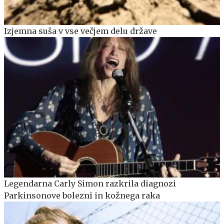
Izjemna suša v vse večjem delu države
Legendarna Carly Simon razkrila diagnozi
Parkinsonove bolezni in kožnega raka