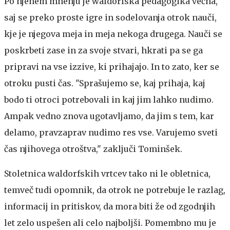
Po njenem mnenju je waldorfska pedagogika večna,
saj se preko proste igre in sodelovanja otrok nauči,
kje je njegova meja in meja nekoga drugega. Nauči se
poskrbeti zase in za svoje stvari, hkrati pa se ga
pripravi na vse izzive, ki prihajajo. In to zato, ker se
otroku pusti čas. "Sprašujemo se, kaj prihaja, kaj
bodo ti otroci potrebovali in kaj jim lahko nudimo.
Ampak vedno znova ugotavljamo, da jim s tem, kar
delamo, pravzaprav nudimo res vse. Varujemo sveti
čas njihovega otroštva," zaključi Tominšek.
Stoletnica waldorfskih vrtcev tako ni le obletnica,
temveč tudi opomnik, da otrok ne potrebuje le razlag,
informacij in pritiskov, da mora biti že od zgodnjih
let zelo uspešen ali celo najboljši. Pomembno mu je