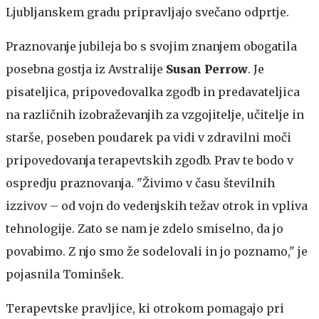
Ljubljanskem gradu pripravljajo svečano odprtje.
Praznovanje jubileja bo s svojim znanjem obogatila
posebna gostja iz Avstralije
Susan Perrow
. Je
pisateljica, pripovedovalka zgodb in predavateljica
na različnih izobraževanjih za vzgojitelje, učitelje in
starše, poseben poudarek pa vidi v zdravilni moči
pripovedovanja terapevtskih zgodb. Prav te bodo v
ospredju praznovanja. "Živimo v času številnih
izzivov – od vojn do vedenjskih težav otrok in vpliva
tehnologije. Zato se nam je zdelo smiselno, da jo
povabimo. Z njo smo že sodelovali in jo poznamo," je
pojasnila Tominšek.
Terapevtske pravljice, ki otrokom pomagajo pri