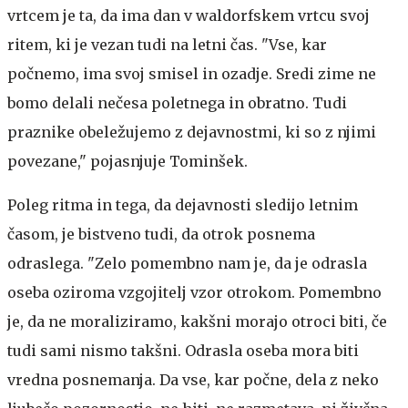
vrtcem je ta, da ima dan v waldorfskem vrtcu svoj
ritem, ki je vezan tudi na letni čas. "Vse, kar
počnemo, ima svoj smisel in ozadje. Sredi zime ne
bomo delali nečesa poletnega in obratno. Tudi
praznike obeležujemo z dejavnostmi, ki so z njimi
povezane," pojasnjuje Tominšek.
Poleg ritma in tega, da dejavnosti sledijo letnim
časom, je bistveno tudi, da otrok posnema
odraslega. "Zelo pomembno nam je, da je odrasla
oseba oziroma vzgojitelj vzor otrokom. Pomembno
je, da ne moraliziramo, kakšni morajo otroci biti, če
tudi sami nismo takšni. Odrasla oseba mora biti
vredna posnemanja. Da vse, kar počne, dela z neko