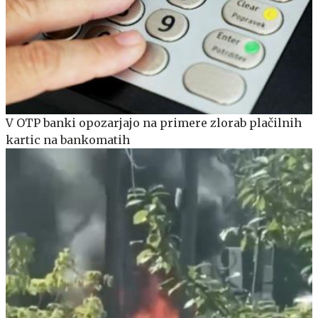
V OTP banki opozarjajo na primere zlorab plačilnih
kartic na bankomatih