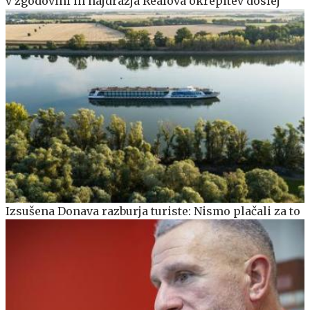
v zgodovini in najdražja Realova okrepitev doslej
Izsušena Donava razburja turiste: Nismo plačali za to