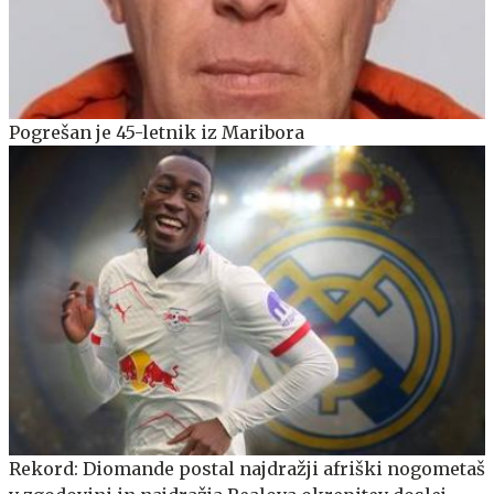
Pogrešan je 45-letnik iz Maribora
Rekord: Diomande postal najdražji afriški nogometaš