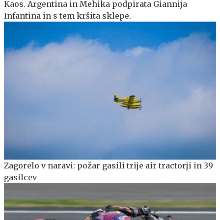
Kaos. Argentina in Mehika podpirata Giannija
Infantina in s tem kršita sklepe.
Zagorelo v naravi: požar gasili trije air tractorji in 39
gasilcev