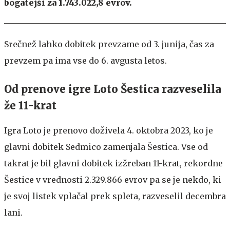
bogatejši za 1.743.022,8 evrov.
Srečnež lahko dobitek prevzame od 3. junija, čas za
prevzem pa ima vse do 6. avgusta letos.
Od prenove igre Loto Šestica razveselila
že 11-krat
Igra Loto je prenovo doživela 4. oktobra 2023, ko je
glavni dobitek Sedmico zamenjala Šestica. Vse od
takrat je bil glavni dobitek izžreban 11-krat, rekordne
Šestice v vrednosti 2.329.866 evrov pa se je nekdo, ki
je svoj listek vplačal prek spleta, razveselil decembra
lani.