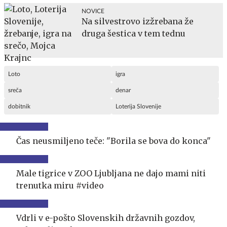
NOVICE
Na silvestrovo izžrebana že
druga šestica v tem tednu
Loto
igra
sreča
denar
dobitnik
Loterija Slovenije
Čas neusmiljeno teče: "Borila se bova do konca"
Male tigrice v ZOO Ljubljana ne dajo mami niti
trenutka miru #video
Vdrli v e-pošto Slovenskih državnih gozdov,