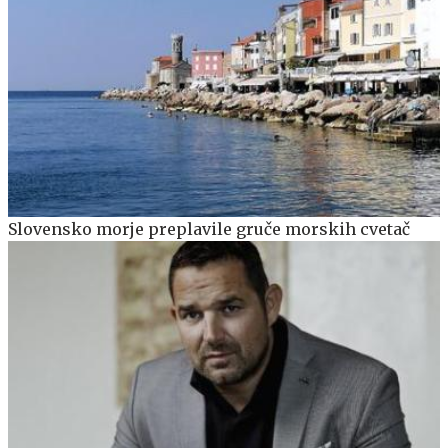
Slovensko morje preplavile gruče morskih cvetač