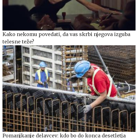
Kako nekomu povedati, da vas skrbi njegova izguba
telesne teže?
Pomanjkanje delavcev: kdo bo do konca desetletja