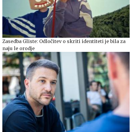
Zasedba Gliste: Odločitev o skriti identiteti je bila za
naju le orodje