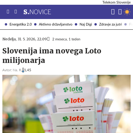
Telekom Slovenije
Energetika 2.0
Aktivno državljanstvo
Naj Digi
Zdravje za jutri
Fi
Nedelja, 31. 5. 2026, 22.09
2 meseca, 1 teden
Slovenija ima novega Loto
milijonarja
Avtor:
Na. R.
1,45