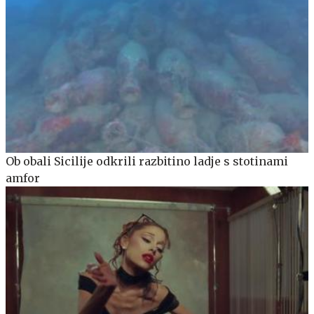
Ob obali Sicilije odkrili razbitino ladje s stotinami
amfor