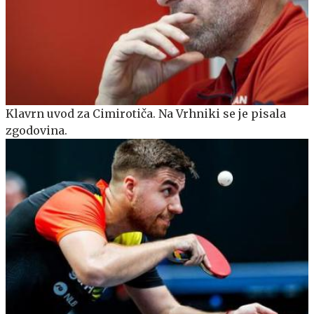
Klavrn uvod za Cimirotiča. Na Vrhniki se je pisala
zgodovina.