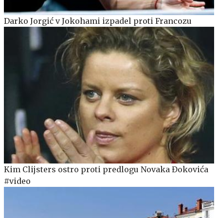
Darko Jorgić v Jokohami izpadel proti Francozu
Kim Clijsters ostro proti predlogu Novaka Đokovića
#video