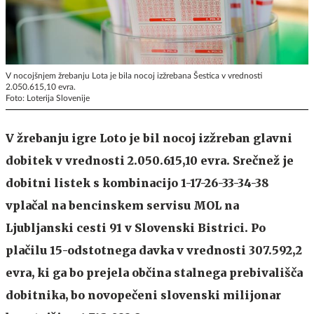
V nocojšnjem žrebanju Lota je bila nocoj izžrebana Šestica v vrednosti
2.050.615,10 evra.
Foto: Loterija Slovenije
V žrebanju igre Loto je bil nocoj izžreban glavni
dobitek v vrednosti 2.050.615,10 evra. Srečnež je
dobitni listek s kombinacijo 1-17-26-33-34-38
vplačal na bencinskem servisu MOL na
Ljubljanski cesti 91 v Slovenski Bistrici. Po
plačilu 15-odstotnega davka v vrednosti 307.592,2
evra, ki ga bo prejela občina stalnega prebivališča
dobitnika, bo novopečeni slovenski milijonar