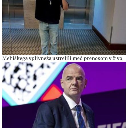
Mehiškega vplivneža ustrelili med prenosom v živo