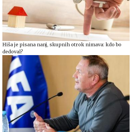
Hiša je pisana nanj, skupnih otrok nimava: kdo bo
dedoval?