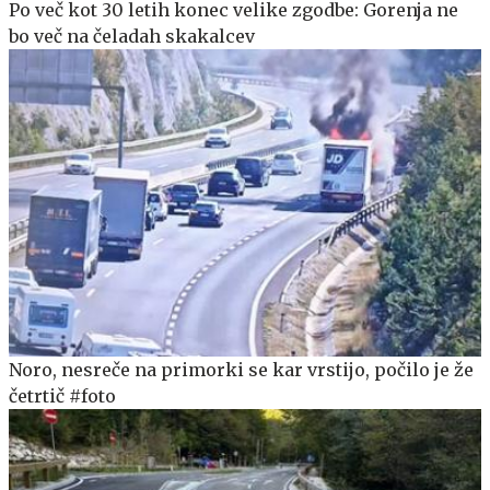
Po več kot 30 letih konec velike zgodbe: Gorenja ne
bo več na čeladah skakalcev
Noro, nesreče na primorki se kar vrstijo, počilo je že
četrtič #foto