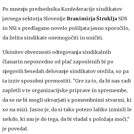
Po mnenju predsednika Konfederacije sindikatov
javnega sektorja Slovenije
Branimirja Štruklja
SDS
in NSi s predlagano novelo pošiljata jasno sporočilo,
da želita sindikate onemogočiti in uničiti.
Ukinitev obveznosti odtegovanja sindikalnih
članarin neposredno od plač zaposlenih bi po
njegovih besedah delovanje sindikatov otežila, so pa
ta izziv sposobni premostiti. "Gre za to, da bi nas radi
zapletli v te organizacijske priprave in spremembe,
da se ne bi mogli ukvarjati s pomembnimi stvarmi, ki
so na mizi. Jasno je, da si tako potezo lahko izmisli le
nekdo, ki mu je do tega, da bi vladal s položaja moči,"
je povedal.