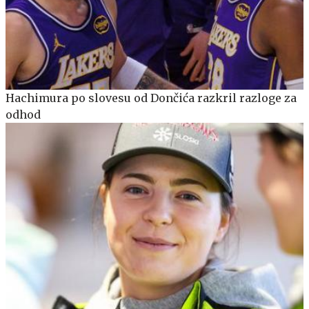
Hachimura po slovesu od Dončića razkril razloge za
odhod