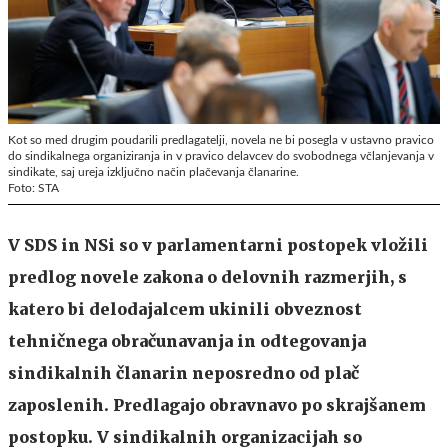
Kot so med drugim poudarili predlagatelji, novela ne bi posegla v ustavno pravico
do sindikalnega organiziranja in v pravico delavcev do svobodnega včlanjevanja v
sindikate, saj ureja izključno način plačevanja članarine.
Foto: STA
V SDS in NSi so v parlamentarni postopek vložili
predlog novele zakona o delovnih razmerjih, s
katero bi delodajalcem ukinili obveznost
tehničnega obračunavanja in odtegovanja
sindikalnih članarin neposredno od plač
zaposlenih. Predlagajo obravnavo po skrajšanem
postopku. V sindikalnih organizacijah so