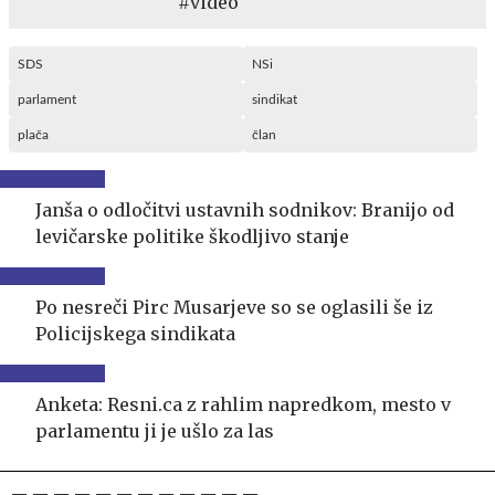
#video
SDS
NSi
parlament
sindikat
plača
član
Janša o odločitvi ustavnih sodnikov: Branijo od
levičarske politike škodljivo stanje
Po nesreči Pirc Musarjeve so se oglasili še iz
Policijskega sindikata
Anketa: Resni.ca z rahlim napredkom, mesto v
parlamentu ji je ušlo za las