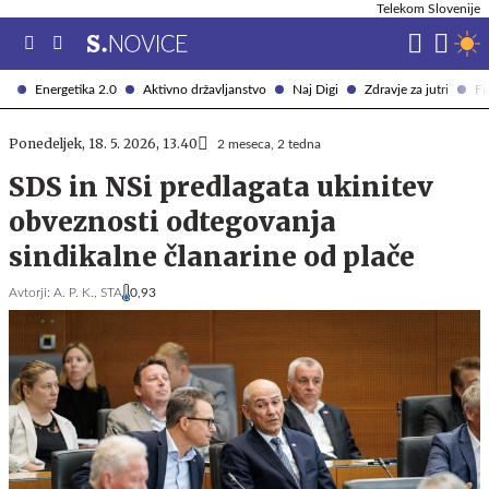
Telekom Slovenije
Energetika 2.0
Aktivno državljanstvo
Naj Digi
Zdravje za jutri
Fi
Ponedeljek, 18. 5. 2026, 13.40
2 meseca, 2 tedna
SDS in NSi predlagata ukinitev
obveznosti odtegovanja
sindikalne članarine od plače
Avtorji:
A. P. K.,
STA
0,93