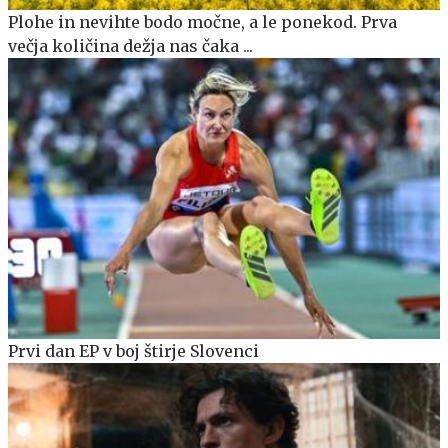
Plohe in nevihte bodo močne, a le ponekod. Prva
večja količina dežja nas čaka ...
Prvi dan EP v boj štirje Slovenci