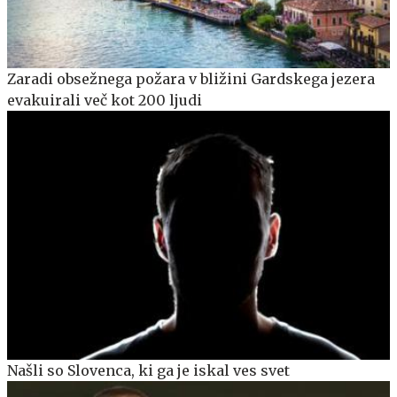
Zaradi obsežnega požara v bližini Gardskega jezera
evakuirali več kot 200 ljudi
Našli so Slovenca, ki ga je iskal ves svet