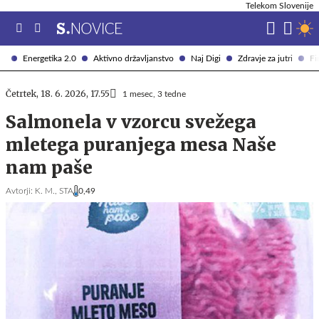
Telekom Slovenije
Energetika 2.0
Aktivno državljanstvo
Naj Digi
Zdravje za jutri
Fi
Četrtek, 18. 6. 2026, 17.55
1 mesec, 3 tedne
Salmonela v vzorcu svežega
mletega puranjega mesa Naše
nam paše
Avtorji:
K. M.,
STA
0,49