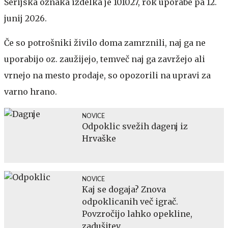
Serijska oznaka izdelka je 101027, rok uporabe pa 12.
junij 2026.
Če so potrošniki živilo doma zamrznili, naj ga ne
uporabijo oz. zaužijejo, temveč naj ga zavržejo ali
vrnejo na mesto prodaje, so opozorili na upravi za
varno hrano.
NOVICE
Odpoklic svežih dagenj iz
Hrvaške
NOVICE
Kaj se dogaja? Znova
odpoklicanih več igrač.
Povzročijo lahko opekline,
zadušitev.