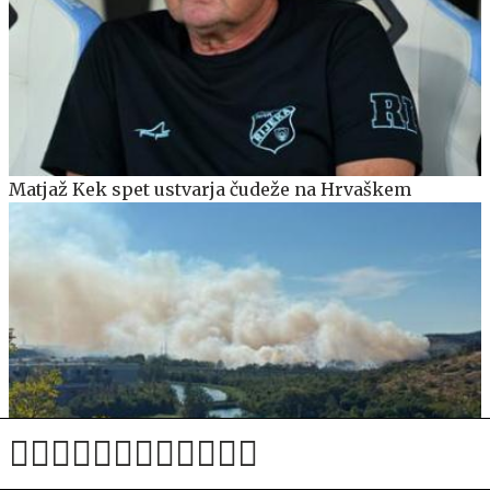
Matjaž Kek spet ustvarja čudeže na Hrvaškem