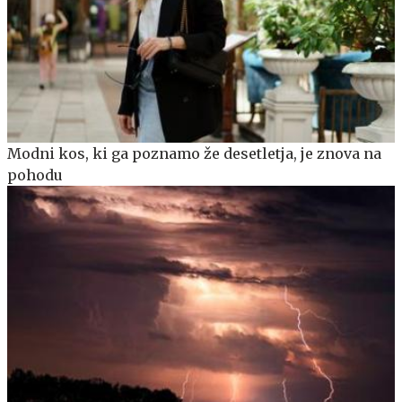
Modni kos, ki ga poznamo že desetletja, je znova na
pohodu