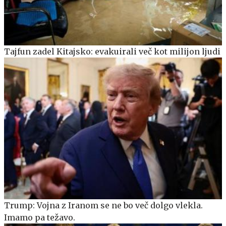
Tajfun zadel Kitajsko: evakuirali več kot milijon ljudi
Trump: Vojna z Iranom se ne bo več dolgo vlekla.
Imamo pa težavo.