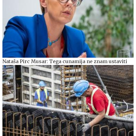
Nataša Pirc Musar: Tega cunamija ne znam ustaviti