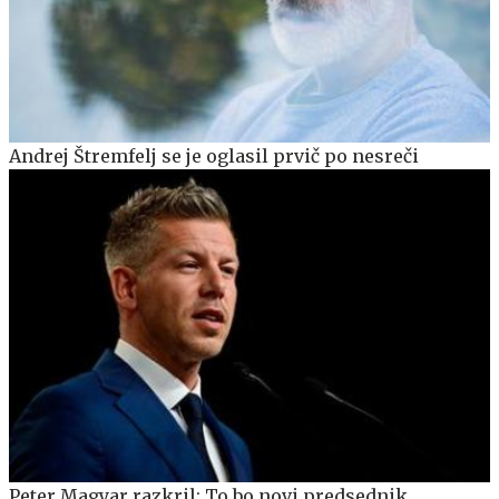
Andrej Štremfelj se je oglasil prvič po nesreči
Peter Magyar razkril: To bo novi predsednik