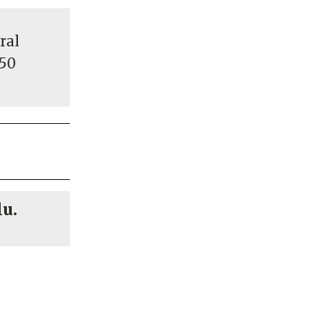
ral
150
lu.