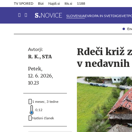
Info in obvestila
Tehnik
TV SPORED
Bizi
Najdi.si
Itis.si
1188
SLOVENIJA
EVROPA IN SVET
DIGISVET
P
Ene
Rdeči križ 
Avtorji:
R. K.,
STA
v nedavnih
Petek,
12. 6. 2026,
10.23
1 mesec, 3 tedne
0,12
Natisni članek