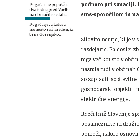
podporo pri sanaciji.
Pogačar ne popušča:
dva tedna pred Vuelto
sms-sporočilom in na
na domačih cestah
podira rekorde
Pogačarjeva kolesa
namesto rož in ideja, ki
bi na Gorenjsko
Silovito neurje, ki je v
privabljala turiste še
desetletja
razdejanje. Po doslej z
tega več kot sto v obči
nastala tudi v občinah
so zapisali, so številn
gospodarski objekti, in
električne energije.
Rdeči križ Slovenije s
posameznike in družine
pomoči, nakup osnovnih