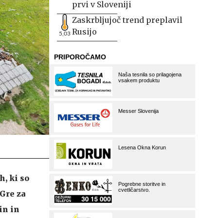
prvi v Sloveniji
Zaskrbljujoč trend preplavil
Rusijo
5,03
h, ki so
Gre za
in in