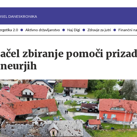
Želite prejemati e-novice?
Uživajmo pametno
OSEL DANES
KRONIKA
rgetika 2.0
Aktivno državljanstvo
Naj Digi
Zdravje za jutri
Finančni na
začel zbiranje pomoči priza
 neurjih