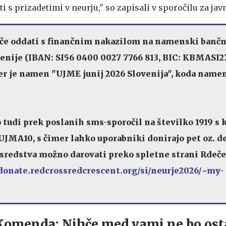
 s prizadetimi v neurju," so zapisali v sporočilu za jav
če oddati s finančnim nakazilom na namenski bančn
enije (IBAN: SI56 0400 0027 7766 813, BIC: KBMASI2X
er je namen "UJME junij 2026 Slovenija", koda name
o tudi prek poslanih sms-sporočil na številko 1919 s 
JMA10, s čimer lahko uporabniki donirajo pet oz. d
e sredstva možno darovati preko spletne strani Rdeče
/donate.redcrossredcrescent.org/si/neurje2026/~my-
Komenda: Nihče med vami ne bo ost