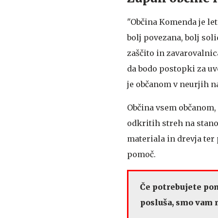
"Občina Komenda je leta
bolj povezana, bolj sol
zaščito in zavarovalnic
da bodo postopki za uve
je občanom v neurjih na
Občina vsem občanom, k
odkritih streh na stan
materiala in drevja ter 
pomoč.
Če potrebujete pom
posluša, smo vam n