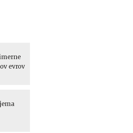
rimerne
nov evrov
zjema