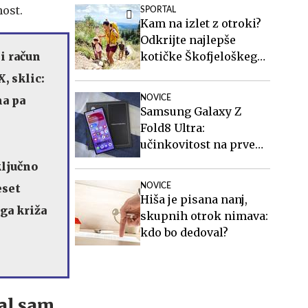
stanovanja in vozil
nost.
SPORTAL
avtobuse?
Kam na izlet z otroki?
Odkrijte najlepše
i račun
kotičke Škofjeloškega
hribovja.
, sklic:
na pa
NOVICE
Samsung Galaxy Z
Fold8 Ultra:
učinkovitost na prvem
mestu
ključno
eset
NOVICE
Hiša je pisana nanj,
ga križa
skupnih otrok nimava:
kdo bo dedoval?
al sam