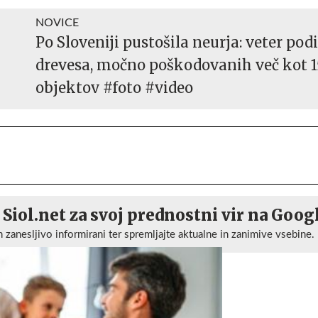
NOVICE
Po Sloveniji pustošila neurja: veter podi
drevesa, močno poškodovanih več kot 
objektov #foto #video
 Siol.net za svoj prednostni vir na Goog
n zanesljivo informirani ter spremljajte aktualne in zanimive vsebine.