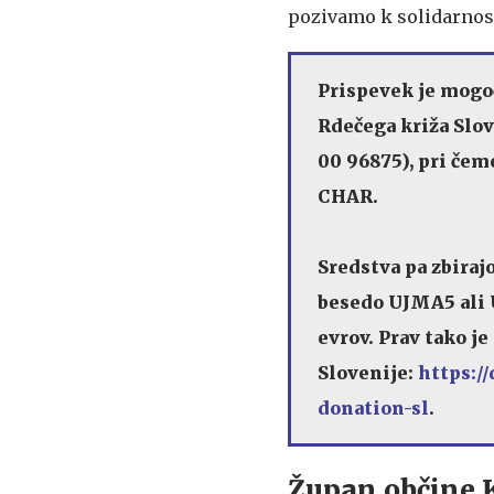
pozivamo k solidarnosti
Prispevek je mogo
Rdečega križa Slov
00 96875), pri čem
CHAR.
Sredstva pa zbiraj
besedo UJMA5 ali U
evrov. Prav tako j
Slovenije:
https:/
donation-sl
.
Župan občine 