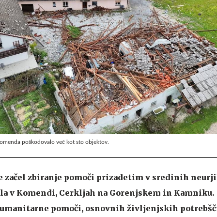
i Komenda poškodovalo več kot sto objektov.
e začel zbiranje pomoči prizadetim v sredinih neurji
ila v Komendi, Cerkljah na Gorenjskem in Kamniku. 
humanitarne pomoči, osnovnih življenjskih potrebšč