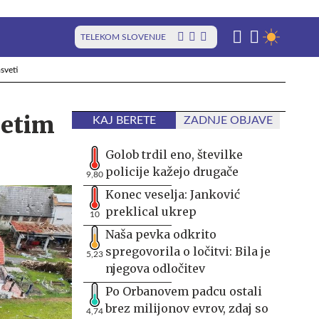
TELEKOM SLOVENIJE
sveti
detim
KAJ BERETE
ZADNJE OBJAVE
Golob trdil eno, številke
policije kažejo drugače
9,80
Konec veselja: Janković
preklical ukrep
10
Naša pevka odkrito
spregovorila o ločitvi: Bila je
5,23
njegova odločitev
Po Orbanovem padcu ostali
brez milijonov evrov, zdaj so
4,74