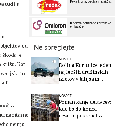
a tudi s
žno
objektov, od
Ne spreglejte
a škoda je
NOVICE
 križu. Kot
Dolina Koritnice: eden
najlepših družinskih
ovanjski in
izletov v Julijskih
padi
Alpah
NOVICE
Pomanjkanje delavcev:
omoč za
kdo bo do konca
e humanitarne
desetletja skrbel za
starejše, gradil
edic neurja