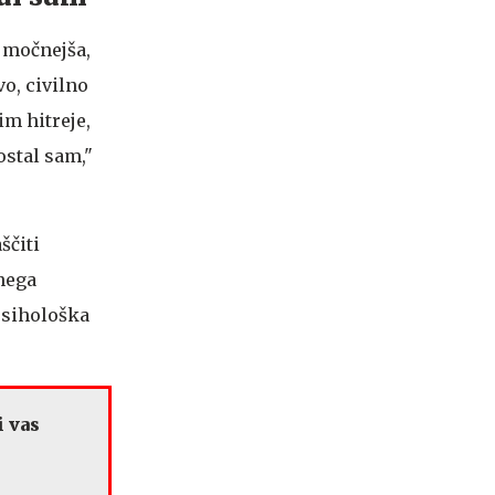
e močnejša,
vo, civilno
im hitreje,
ostal sam,"
ščiti
nega
 psihološka
i vas