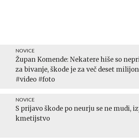
NOVICE
Župan Komende: Nekatere hiše so nep
za bivanje, škode je za več deset milijo
#video #foto
NOVICE
S prijavo škode po neurju se ne mudi, i
kmetijstvo