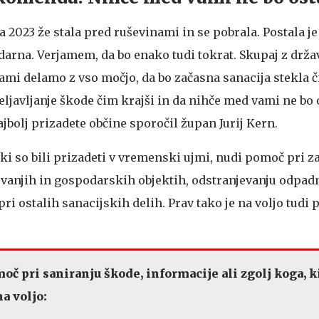
 2023 že stala pred ruševinami in se pobrala. Postala j
idarna. Verjamem, da bo enako tudi tokrat. Skupaj z drža
ami delamo z vso močjo, da bo začasna sanacija stekla č
ljavljanje škode čim krajši in da nihče med vami ne bo 
jbolj prizadete občine sporočil župan Jurij Kern.
i so bili prizadeti v vremenski ujmi, nudi pomoč pri za
ovanjih in gospodarskih objektih, odstranjevanju odpad
pri ostalih sanacijskih delih. Prav tako je na voljo tudi
oč pri saniranju škode, informacije ali zgolj koga, k
a voljo: