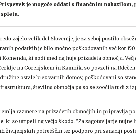
 Prispevek je mogoče oddati s finančnim nakazilom, p
 spletu.
 sredo zajelo velik del Slovenije, je za seboj pustilo obse
branih podatkih je bilo močno poškodovanih več kot 150 
ni Komenda, ki sodi med najhuje prizadeta območja. Večj
 Cerklje na Gorenjskem in Kamnik, so povzeli na Rdečem
e družine ostale brez varnih domov, poškodovani so stan
frastruktura, številna območja pa so se soočila tudi z iz
premlja razmere na prizadetih območjih in pripravlja p
, ki so utrpeli največjo škodo. "Za zagotavljanje nujn
 življenjskih potrebščin ter podporo pri sanaciji posl