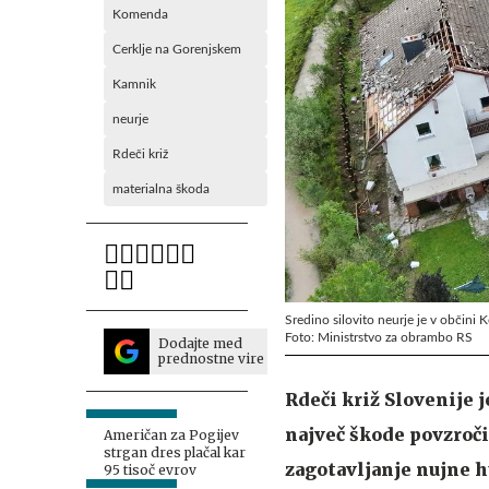
Komenda
Cerklje na Gorenjskem
Kamnik
neurje
Rdeči križ
materialna škoda
Sredino silovito neurje je v občin
Foto: Ministrstvo za obrambo RS
Dodajte med
prednostne vire
Rdeči križ Slovenije j
največ škode povzroč
Američan za Pogijev
strgan dres plačal kar
zagotavljanje nujne 
95 tisoč evrov