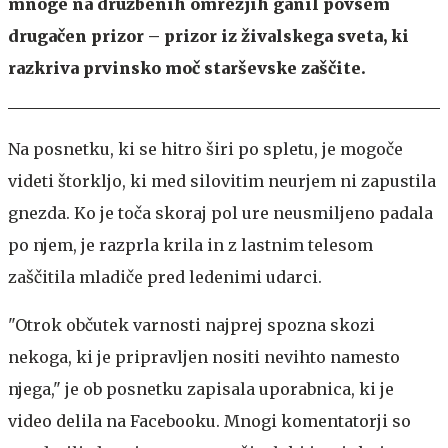
mnoge na družbenih omrežjih ganil povsem
drugačen prizor – prizor iz živalskega sveta, ki
razkriva prvinsko moč starševske zaščite.
Na posnetku, ki se hitro širi po spletu, je mogoče
videti štorkljo, ki med silovitim neurjem ni zapustila
gnezda. Ko je toča skoraj pol ure neusmiljeno padala
po njem, je razprla krila in z lastnim telesom
zaščitila mladiče pred ledenimi udarci.
"Otrok občutek varnosti najprej spozna skozi
nekoga, ki je pripravljen nositi nevihto namesto
njega," je ob posnetku zapisala uporabnica, ki je
video delila na Facebooku. Mnogi komentatorji so