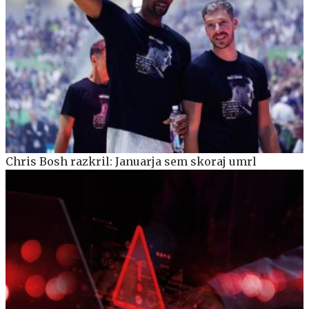
Chris Bosh razkril: Januarja sem skoraj umrl