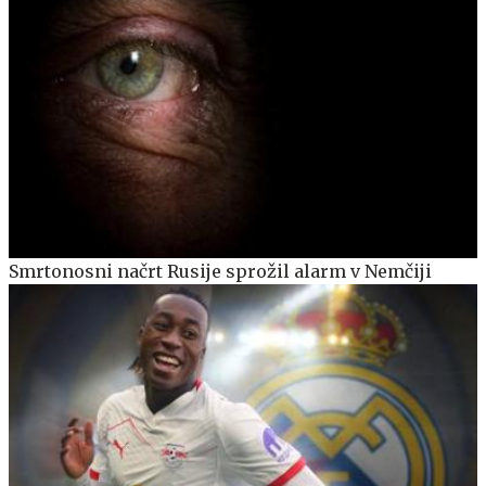
Smrtonosni načrt Rusije sprožil alarm v Nemčiji