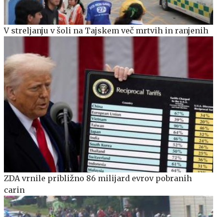
V streljanju v šoli na Tajskem več mrtvih in ranjenih
ZDA vrnile približno 86 milijard evrov pobranih
carin