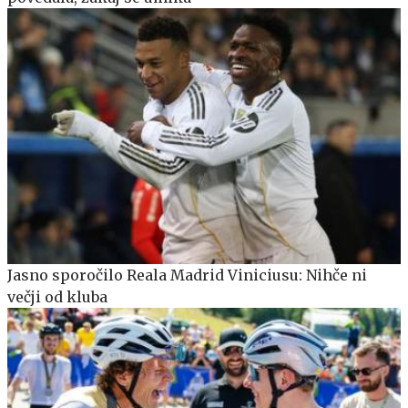
Jasno sporočilo Reala Madrid Viniciusu: Nihče ni
večji od kluba