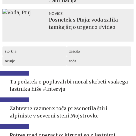
#animacija
NOVICE
Posnetek s Ptuja: voda zalila
tamkajšnjo urgenco #video
štorklja
zaščita
neurje
toča
Ta podatek o poplavah bi moral skrbeti vsakega
lastnika hiše #intervju
Zahtevne razmere: toča presenetila štiri
alpiniste v severni steni Mojstrovke
Potres med operacijo: kirurgi so z lastnimi