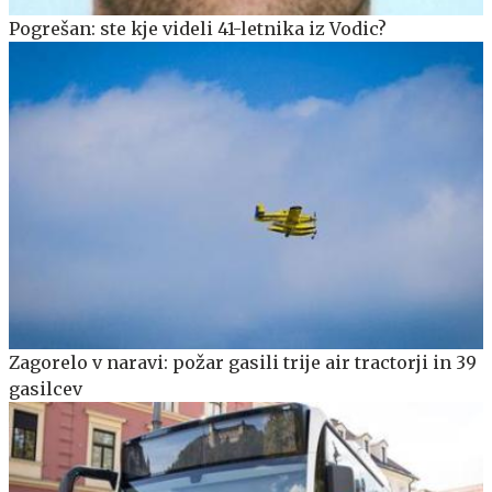
Pogrešan: ste kje videli 41-letnika iz Vodic?
Zagorelo v naravi: požar gasili trije air tractorji in 39
gasilcev