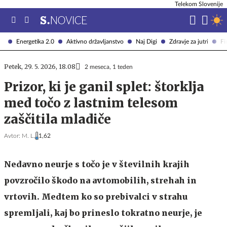
Telekom Slovenije
Energetika 2.0
Aktivno državljanstvo
Naj Digi
Zdravje za jutri
Fi
Petek, 29. 5. 2026, 18.08
2 meseca, 1 teden
Prizor, ki je ganil splet: štorklja
med točo z lastnim telesom
zaščitila mladiče
Avtor:
M. L.
1,62
Nedavno neurje s točo je v številnih krajih
povzročilo škodo na avtomobilih, strehah in
vrtovih. Medtem ko so prebivalci v strahu
spremljali, kaj bo prineslo tokratno neurje, je