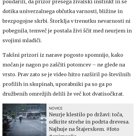
poudarili, da prizor presega živalski instinkt in se
dotika univerzalnega občutka varnosti, bližine in
brezpogojne skrbi. Štorklja v trenutku nevarnosti ni
pobegnila, temveč je postala živi ščit med neurjem in
svojimi mladiči.
Takšni prizori iz narave pogosto spomnijo, kako
močan je nagon po zaščiti potomcev – ne glede na
vrsto. Prav zato se je video hitro razširil po številnih
profilih in skupinah, uporabniki pa so ga po
družbenih omrežjih delili že več kot dvatisočkrat.
NOVICE
Neurje klestilo po državi: toča,
odkrite strehe in podrta drevesa.
Najhuje na Štajerskem. #foto