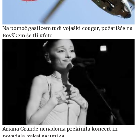
Na pomoč gasilcem tudi vojaški cougar, požarišče na
Bovškem še tli #foto
Ariana Grande nenadoma prekinila koncert in
povedala, zakaj se umika