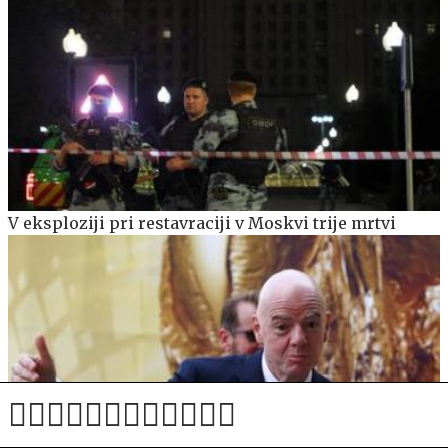
V eksploziji pri restavraciji v Moskvi trije mrtvi