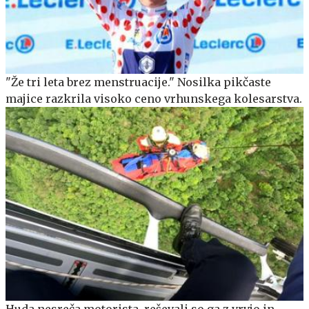
"Že tri leta brez menstruacije." Nosilka pikčaste
majice razkrila visoko ceno vrhunskega kolesarstva.
Huda nesreča motorista, reševali so ga z vrvjo in