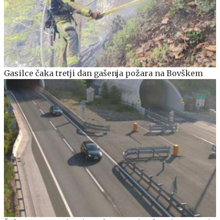
Gasilce čaka tretji dan gašenja požara na Bovškem