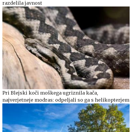
razdelila javnost
Pri Blejski koči moškega ugriznila kača,
najverjetneje modras: odpeljali so ga s helikopterjem