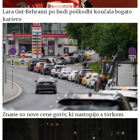
Lara Gut-Behrami po hudi poškodbi končala bogato
kariero
Znane so nove cene goriv, ki nastopijo s torkom