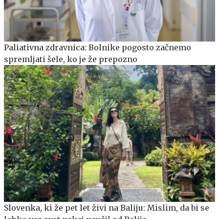
Paliativna zdravnica: Bolnike pogosto začnemo
spremljati šele, ko je že prepozno
Slovenka, ki že pet let živi na Baliju: Mislim, da bi se