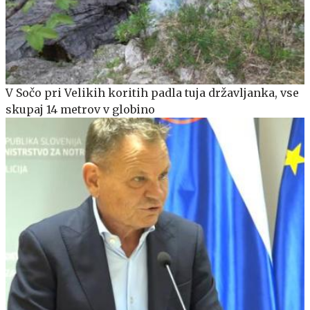
V Sočo pri Velikih koritih padla tuja državljanka, vse
skupaj 14 metrov v globino