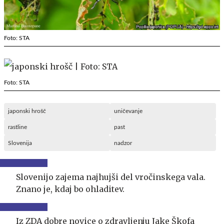
Foto: STA
Foto: STA
japonski hrošč
uničevanje
rastline
past
Slovenija
nadzor
Slovenijo zajema najhujši del vročinskega vala.
Znano je, kdaj bo ohladitev.
Iz ZDA dobre novice o zdravljenju Jake Škofa