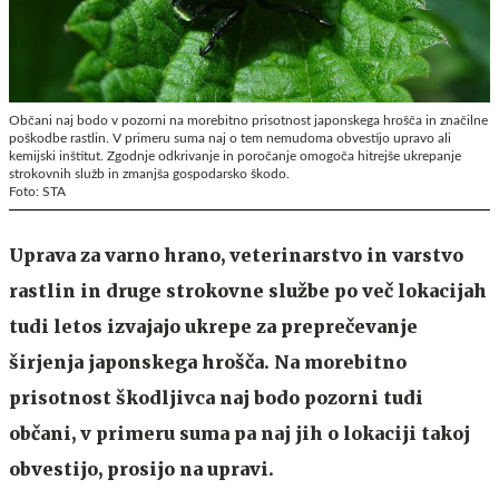
Občani naj bodo v pozorni na morebitno prisotnost japonskega hrošča in značilne
poškodbe rastlin. V primeru suma naj o tem nemudoma obvestijo upravo ali
kemijski inštitut. Zgodnje odkrivanje in poročanje omogoča hitrejše ukrepanje
strokovnih služb in zmanjša gospodarsko škodo.
Foto: STA
Uprava za varno hrano, veterinarstvo in varstvo
rastlin in druge strokovne službe po več lokacijah
tudi letos izvajajo ukrepe za preprečevanje
širjenja japonskega hrošča. Na morebitno
prisotnost škodljivca naj bodo pozorni tudi
občani, v primeru suma pa naj jih o lokaciji takoj
obvestijo, prosijo na upravi.