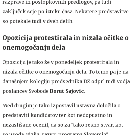
razprave in postopkovnih predlogov, pa tudi
zaključek seje po izteku časa. Nekatere predstavitve
so potekale tudi v dveh delih.
Opozicija protestirala in nizala očitke o
onemogočanju dela
Opozicija je tako že v ponedeljek protestirala in
nizala očitke o onemogočanju dela. To temo pa je na
današnjem kolegiju predsednika DZ odprl tudi vodja
poslancev Svobode
Borut Sajovic
.
Med drugim je tako izpostavil ustavna določila o
predstaviti kandidatov ter kot nedopustno in
nezaslišano ocenil, da so za "tako resno stvar, kot
so usoda, vizija, razvoj programa Slovenije",