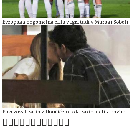
Evropska nogometna elita v igri tudi v Murski Soboti
Povezovali so jo z Dončićem, zdaj so jo ujeli z novim