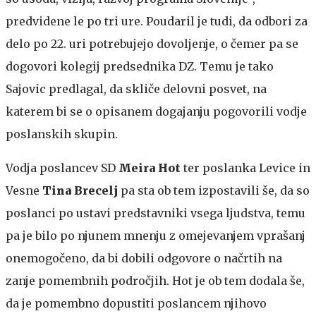
predvidene le po tri ure. Poudaril je tudi, da odbori za
delo po 22. uri potrebujejo dovoljenje, o čemer pa se
dogovori kolegij predsednika DZ. Temu je tako
Sajovic predlagal, da skliče delovni posvet, na
katerem bi se o opisanem dogajanju pogovorili vodje
poslanskih skupin.
Vodja poslancev SD
Meira Hot
ter poslanka Levice in
Vesne
Tina Brecelj
pa sta ob tem izpostavili še, da so
poslanci po ustavi predstavniki vsega ljudstva, temu
pa je bilo po njunem mnenju z omejevanjem vprašanj
onemogočeno, da bi dobili odgovore o načrtih na
zanje pomembnih področjih. Hot je ob tem dodala še,
da je pomembno dopustiti poslancem njihovo