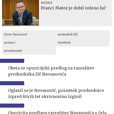
NOVICE
Franci Matoz je dobil zeleno luč
Zoran Stevanović
predsednik DZ
poslanci
kandidati
posvetovanje
Obeta se opozicijski predlog za razrešitev
predsednika DZ Stevanovića
Oglasil se je Stevanović, posnetek predsednice
izpred štirih let skrivnostno izginil
Opozicija predlaga razrešitev Stevanovića s čela