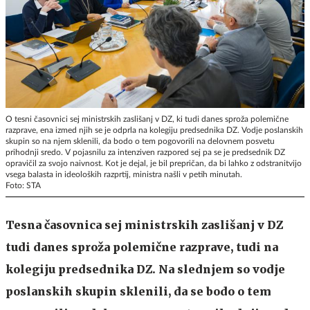
O tesni časovnici sej ministrskih zaslišanj v DZ, ki tudi danes sproža polemične
razprave, ena izmed njih se je odprla na kolegiju predsednika DZ. Vodje poslanskih
skupin so na njem sklenili, da bodo o tem pogovorili na delovnem posvetu
prihodnji sredo. V pojasnilu za intenziven razpored sej pa se je predsednik DZ
opravičil za svojo naivnost. Kot je dejal, je bil prepričan, da bi lahko z odstranitvijo
vsega balasta in ideoloških razprtij, ministra našli v petih minutah.
Foto: STA
Tesna časovnica sej ministrskih zaslišanj v DZ
tudi danes sproža polemične razprave, tudi na
kolegiju predsednika DZ. Na slednjem so vodje
poslanskih skupin sklenili, da se bodo o tem