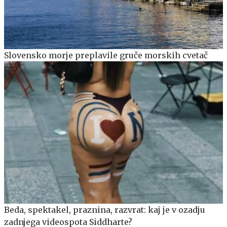
Slovensko morje preplavile gruče morskih cvetač
Beda, spektakel, praznina, razvrat: kaj je v ozadju
zadnjega videospota Siddharte?