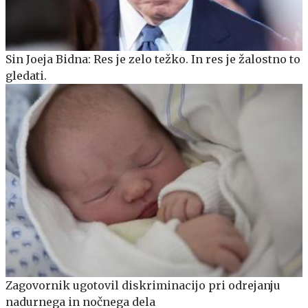
Sin Joeja Bidna: Res je zelo težko. In res je žalostno to
gledati.
Zagovornik ugotovil diskriminacijo pri odrejanju
nadurnega in nočnega dela