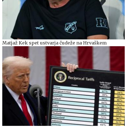
Matjaž Kek spet ustvarja čudeže na Hrvaškem