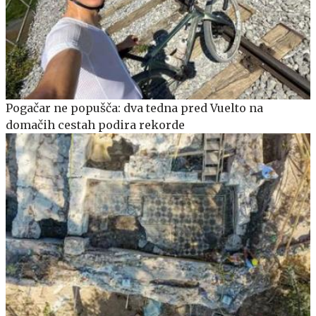
Pogačar ne popušča: dva tedna pred Vuelto na
domačih cestah podira rekorde