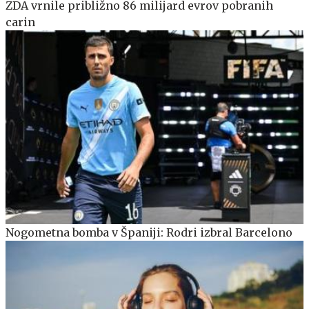
ZDA vrnile približno 86 milijard evrov pobranih
carin
Nogometna bomba v Španiji: Rodri izbral Barcelono