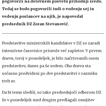
pogovorili na delovnem posvetu prihodnji sredo.
Tedaj se bodo pogovorili tudi o vodenju sej in
vedenju poslancev na njih, je napovedal
predsednik DZ Zoran Stevanović.
Predstavitve ministrskih kandidatov v DZ so zaradi
intenzivne časovnice prinesle več zapletov. V prvem
dnevu, torej v ponedeljek, je bilo načrtovanih osem
predstavitev, danes pa še sedem. Oba dneva sta
sočasno predvideni po dve predstavitvi v razmiku
treh ur.
Da bi temu sledili, so tako predsedujoči odborom DZ
že v ponedeljek med drugim predlagali omejitev