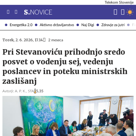
Telekom Slovenije
Energetika 2.0
Aktivno državljanstvo
Naj Digi
Zdravje za jutri
Fi
Torek, 2. 6. 2026, 17.14
2 meseca
Pri Stevanoviću prihodnjo sredo
posvet o vodenju sej, vedenju
poslancev in poteku ministrskih
zaslišanj
Avtorji:
A. P. K.,
STA
5,35