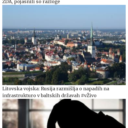
ZDA, pojasnili so razloge
Litovska vojska: Rusija razmišlja o napadih na
infrastrukturo v baltskih državah #vŽivo