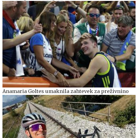
Anamaria Goltes umaknila zahtevek za preživnino