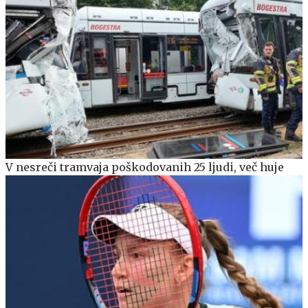
V nesreči tramvaja poškodovanih 25 ljudi, več huje