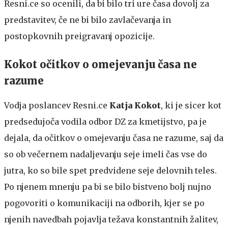
Resni.ce so ocenili, da bi bilo tri ure časa dovolj za
predstavitev, če ne bi bilo zavlačevanja in
postopkovnih preigravanj opozicije.
Kokot očitkov o omejevanju časa ne
razume
Vodja poslancev Resni.ce
Katja Kokot
, ki je sicer kot
predsedujoča vodila odbor DZ za kmetijstvo, pa je
dejala, da očitkov o omejevanju časa ne razume, saj da
so ob večernem nadaljevanju seje imeli čas vse do
jutra, ko so bile spet predvidene seje delovnih teles.
Po njenem mnenju pa bi se bilo bistveno bolj nujno
pogovoriti o komunikaciji na odborih, kjer se po
njenih navedbah pojavlja težava konstantnih žalitev,