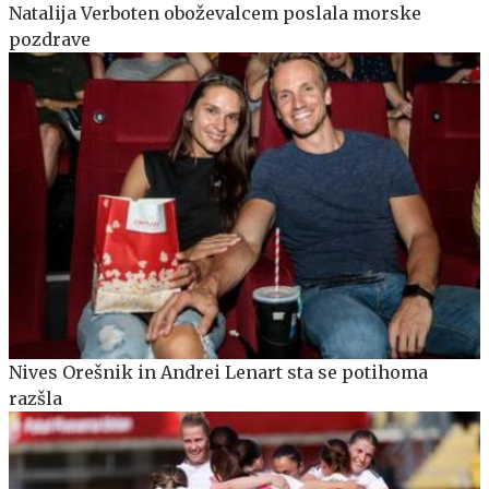
Natalija Verboten oboževalcem poslala morske
pozdrave
Nives Orešnik in Andrei Lenart sta se potihoma
razšla