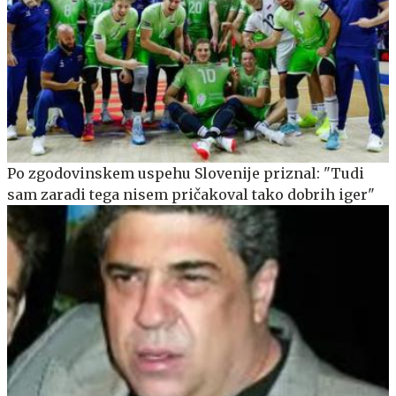
Po zgodovinskem uspehu Slovenije priznal: "Tudi
sam zaradi tega nisem pričakoval tako dobrih iger"