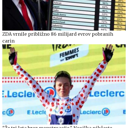
ZDA vrnile približno 86 milijard evrov pobranih
carin
"Že tri leta brez menstruacije." Nosilka pikčaste