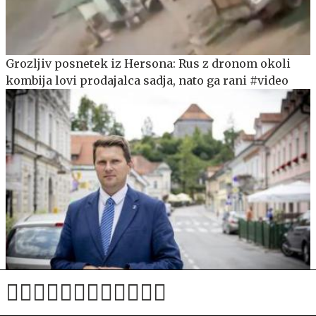
Grozljiv posnetek iz Hersona: Rus z dronom okoli
kombija lovi prodajalca sadja, nato ga rani #video
Dvojna sreča: v družini kamniškega župana
pozdravili dvojčici