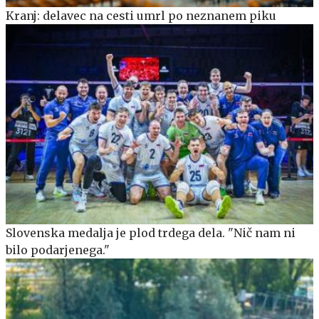
Kranj: delavec na cesti umrl po neznanem piku
Slovenska medalja je plod trdega dela. "Nič nam ni
bilo podarjenega."