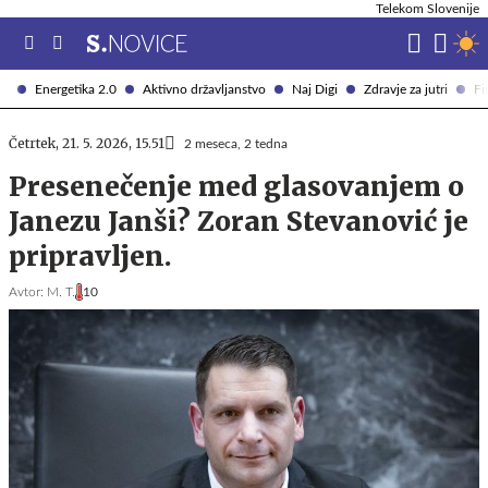
Telekom Slovenije
Energetika 2.0
Aktivno državljanstvo
Naj Digi
Zdravje za jutri
Fi
Četrtek, 21. 5. 2026, 15.51
2 meseca, 2 tedna
Presenečenje med glasovanjem o
Janezu Janši? Zoran Stevanović je
pripravljen.
Avtor:
M. T.
10