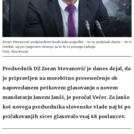
Zoran Stevanović podpisnikom koalicijske pogodbe – to so podpisali danes – še ni
čestital, saj po njegovem mnenju za to še ni pravega razloga.
Foto: Ana Kovač
Predsednik DZ Zoran Stevanović je danes dejal, da
je pripravljen na morebitno presenečenje ob
napovedanem petkovem glasovanju o novem
mandatarju Janezu Janši, je poročal Večer. Za Janšo
kot novega predsednika slovenske vlade naj bi po
pričakovanjih sicer glasovalo vsaj 48 poslancev.