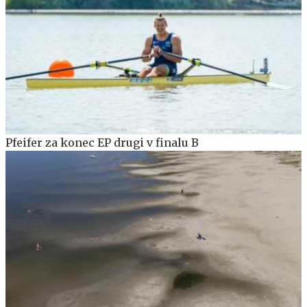
Pfeifer za konec EP drugi v finalu B