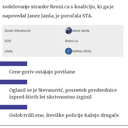
sodelovanje stranke Resni.ca s koalicijo, ki ga je
napovedal Janez Janša, je poročala STA.
Zoran Stevanović
Janez Janša
SDS
Resni.ca
vlada
Volitve 2026
Cene goriv ostajajo povišane
Oglasil se je Stevanović, posnetek predsednice
izpred štirih let skrivnostno izginil
Golob trdil eno, številke policije kažejo drugače