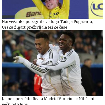
Norvežanka pobegnila v slogu Tadeja Pogačarja,
Urška Žigart preživljala težke čase
Jasno sporočilo Reala Madrid Viniciusu: Nihče ni
večji od kluba