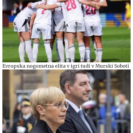
Evropska nogometna elita v igri tudi v Murski Soboti