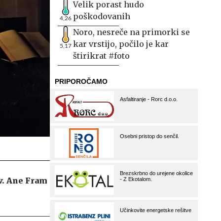
Velik porast hudo
poškodovanih
4,26
Noro, nesreče na primorki se
kar vrstijo, počilo je kar
5,17
štirikrat #foto
v. Ane Fram