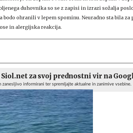
bljenega duhovnika so se z zapisi in izrazi sožalja poslo
 ga bodo ohranili v lepem spominu. Neuradno sta bila za
se in alergijska reakcija.
 Siol.net za svoj prednostni vir na Goog
n zanesljivo informirani ter spremljajte aktualne in zanimive vsebine.