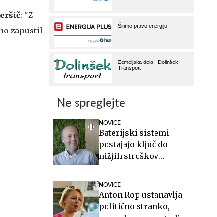
eršič
: "Z
no zapustil
Ne spreglejte
NOVICE
Baterijski sistemi
postajajo ključ do
nižjih stroškov
elektrike v podjetjih
NOVICE
Anton Rop ustanavlja
politično stranko,