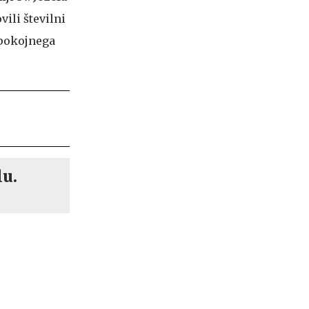
vili številni
 pokojnega
lu.