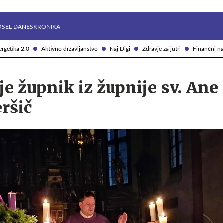
Želite prejemati e-novice?
Uživajmo pametno
OSEL DANES
KRONIKA
rgetika 2.0
Aktivno državljanstvo
Naj Digi
Zdravje za jutri
Finančni na
 je župnik iz župnije sv. An
ršič