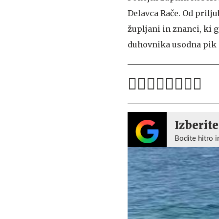
Delavca Rače. Od prilju
župljani in znanci, ki
duhovnika usodna pik o
Izberite
Bodite hitro i