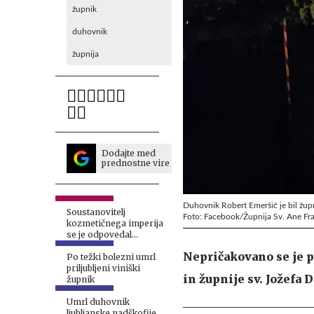
župnik
duhovnik
župnija
Dodajte med
prednostne vire
Duhovnik Robert Emeršič je bil župn
Soustanovitelj
Foto: Facebook/Župnija Sv. Ane Fr
kozmetičnega imperija
se je odpovedal
bogastvu za duhovniški
Nepričakovano se je p
poklic
Po težki bolezni umrl
priljubljeni viniški
in župnije sv. Jožefa D
župnik
Umrl duhovnik
ljubljanske nadškofije