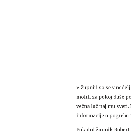
V župniji so se v nedelj
molili za pokoj duše p
večna luč naj mu sveti. 
informacije o pogrebu i
Pokojni župnik Robert E