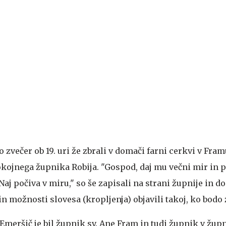
o zvečer ob 19. uri že zbrali v domači farni cerkvi v Fram
okojnega župnika Robija. "Gospod, daj mu večni mir in p
Naj počiva v miru," so še zapisali na strani župnije in do
n možnosti slovesa (kropljenja) objavili takoj, ko bodo
meršič je bil župnik sv. Ane Fram in tudi župnik v župni