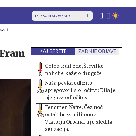
TELEKOM SLOVENIJE
sveti
e Fram
KAJ BERETE
ZADNJE OBJAVE
Golob trdil eno, številke
policije kažejo drugače
10
Naša pevka odkrito
spregovorila o ločitvi: Bila je
5,80
njegova odločitev
Fenomen Nafte. Čez noč
ostali brez milijonov
5,43
Viktorja Orbana, a je sledila
senzacija.