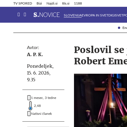
Info in obvestila
Tehnik
TV SPORED
Bizi
Najdi.si
Itis.si
1188
SLOVENIJA
EVROPA IN SVET
DIGISVET
P
Ene
Poslovil se
Avtor:
A. P. K.
Robert Eme
Ponedeljek,
15. 6. 2026,
9.35
1 mesec, 3 tedne
2,48
Natisni članek