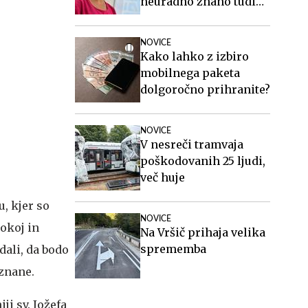
neuradno znano tudi
ime generalnega
sekretarja
NOVICE
Kako lahko z izbiro
mobilnega paketa
dolgoročno prihranite?
NOVICE
V nesreči tramvaja
poškodovanih 25 ljudi,
več huje
u, kjer so
NOVICE
okoj in
Na Vršič prihaja velika
sprememba
dali, da bodo
 znane.
ji sv. Jožefa