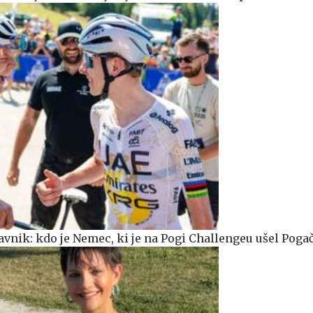
avnik: kdo je Nemec, ki je na Pogi Challengeu ušel Poga