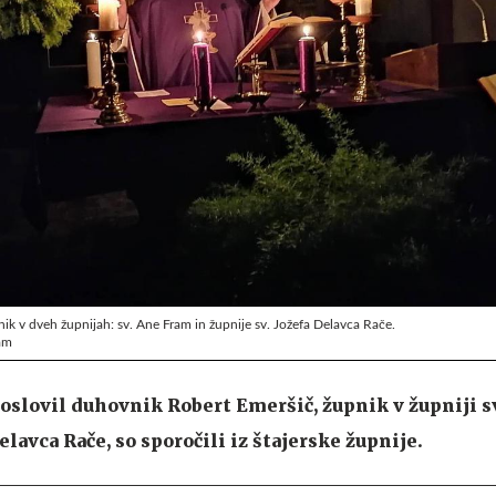
ik v dveh župnijah: sv. Ane Fram in župnije sv. Jožefa Delavca Rače.
am
oslovil duhovnik Robert Emeršič, župnik v župniji s
elavca Rače, so sporočili iz štajerske župnije.