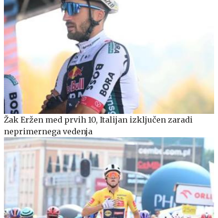
Žak Eržen med prvih 10, Italijan izključen zaradi
neprimernega vedenja