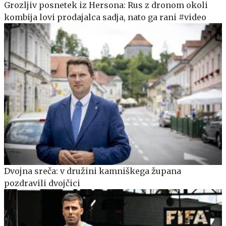
Grozljiv posnetek iz Hersona: Rus z dronom okoli
kombija lovi prodajalca sadja, nato ga rani #video
Dvojna sreča: v družini kamniškega župana
pozdravili dvojčici