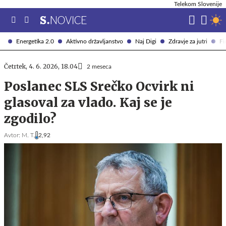
Telekom Slovenije
Energetika 2.0
Aktivno državljanstvo
Naj Digi
Zdravje za jutri
Fi
Četrtek, 4. 6. 2026, 18.04
2 meseca
Poslanec SLS Srečko Ocvirk ni
glasoval za vlado. Kaj se je
zgodilo?
Avtor:
M. T.
2,92