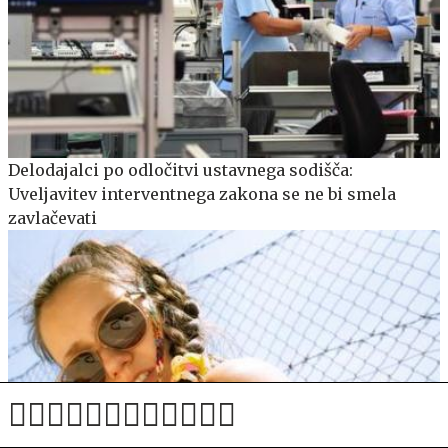
Delodajalci po odločitvi ustavnega sodišča:
Uveljavitev interventnega zakona se ne bi smela
zavlačevati