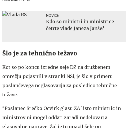
NOVICE
Kdo so ministri in ministrice
četrte vlade Janeza Janše?
Šlo je za tehnično težavo
Kot so po koncu izredne seje DZ na družbenem
omrežju pojasnili v stranki NSi, je šlo v primeru
poslančevega neglasovanja za posledico tehnične
težave.
"Poslanec Srečko Ocvirk glasu ZA listo ministric in
ministrov ni mogel oddati zaradi nedelovanja
glasovalne naprave. Žal je to opazil šele po