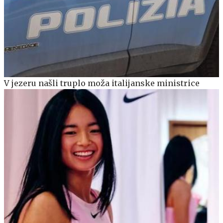
V jezeru našli truplo moža italijanske ministrice