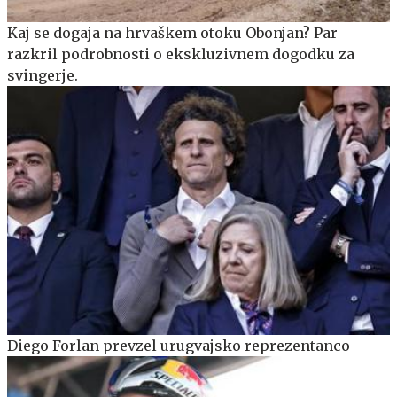
Kaj se dogaja na hrvaškem otoku Obonjan? Par
razkril podrobnosti o ekskluzivnem dogodku za
svingerje.
Diego Forlan prevzel urugvajsko reprezentanco