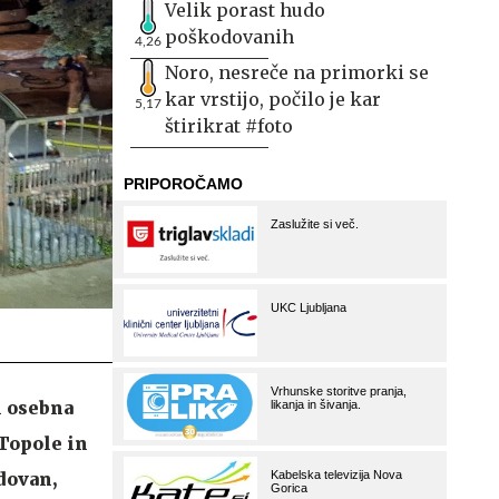
Velik porast hudo
poškodovanih
4,26
Noro, nesreče na primorki se
kar vrstijo, počilo je kar
5,17
štirikrat #foto
i osebna
 Topole in
dovan,