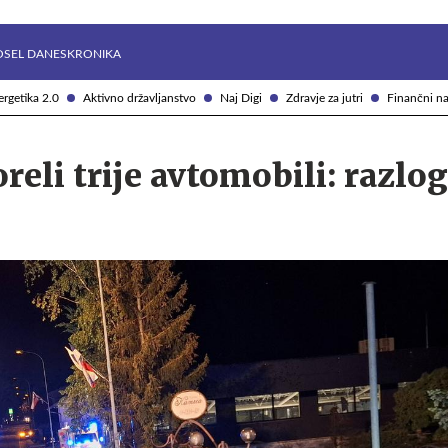
Želite prejemati e-novice?
Uživajmo pametno
OSEL DANES
KRONIKA
rgetika 2.0
Aktivno državljanstvo
Naj Digi
Zdravje za jutri
Finančni na
reli trije avtomobili: razlog