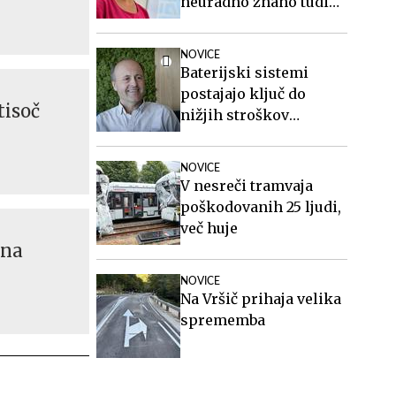
neuradno znano tudi
ime generalnega
sekretarja
NOVICE
Baterijski sistemi
postajajo ključ do
tisoč
nižjih stroškov
elektrike v podjetjih
NOVICE
V nesreči tramvaja
poškodovanih 25 ljudi,
več huje
 na
NOVICE
Na Vršič prihaja velika
sprememba