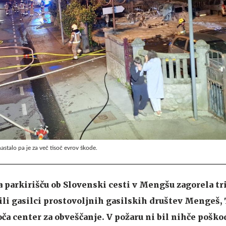
astalo pa je za več tisoč evrov škode.
a parkirišču ob Slovenski cesti v Mengšu zagorela tr
sili gasilci prostovoljnih gasilskih društev Mengeš,
ča center za obveščanje. V požaru ni bil nihče poško