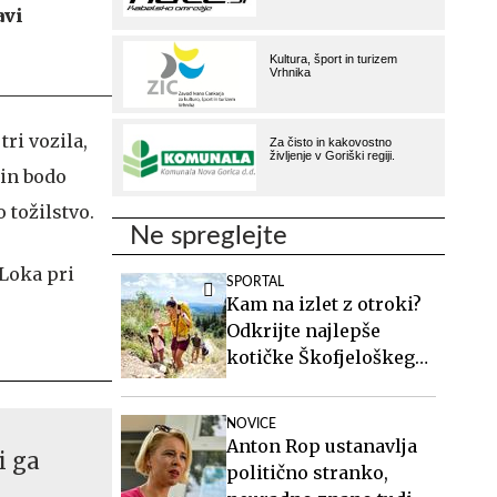
avi
tri vozila,
 in bodo
 tožilstvo.
Ne spreglejte
SPORTAL
Kam na izlet z otroki?
Odkrijte najlepše
kotičke Škofjeloškega
hribovja.
NOVICE
Anton Rop ustanavlja
i ga
politično stranko,