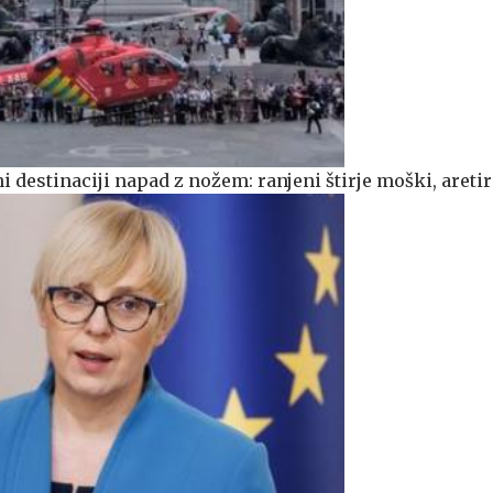
čni destinaciji napad z nožem: ranjeni štirje moški, areti