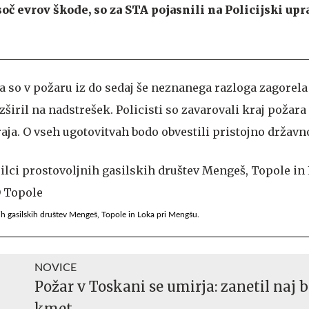
isoč evrov škode, so za STA pojasnili na Policijski upr
da so v požaru iz do sedaj še neznanega razloga zagorela 
azširil na nadstrešek. Policisti so zavarovali kraj požara
aja. O vseh ugotovitvah bodo obvestili pristojno državno
nih gasilskih društev Mengeš, Topole in Loka pri Mengšu.
NOVICE
Požar v Toskani se umirja: zanetil naj b
kmet