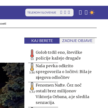
TELEKOM SLOVENIJE
sveti
KAJ BERETE
ZADNJE OBJAVE
Golob trdil eno, številke
policije kažejo drugače
10
Naša pevka odkrito
spregovorila o ločitvi: Bila je
5,80
njegova odločitev
Fenomen Nafte. Čez noč
ostali brez milijonov
5,43
Viktorja Orbana, a je sledila
senzacija.