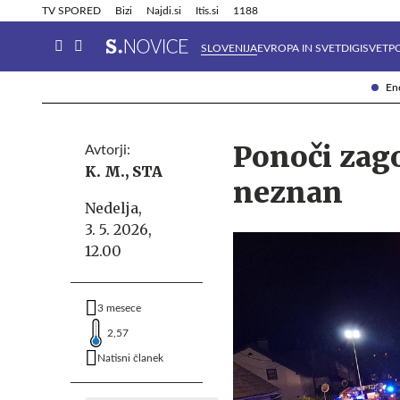
Info in obvestila
Tehnik
TV SPORED
Bizi
Najdi.si
Itis.si
1188
SLOVENIJA
EVROPA IN SVET
DIGISVET
P
Ene
Ponoči zago
Avtorji:
K. M.,
STA
neznan
Nedelja,
3. 5. 2026,
12.00
3 mesece
2,57
Natisni članek