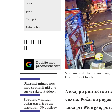
požar
gasilci
Mengeš
Avtomobili
Dodajte med
prednostne vire
V požaru ni bil nihče poškodovan, n
Foto: FB/PGD Topole
Ukrajinci minulo noč
niso sestrelili niti ene
Nekaj po polnoči so n
ruske rakete #video
#vŽivo
vozila. Požar so poga
Zagorelo v naravi:
požar gasili trije air
Loka pri Mengšu, poro
tractorji in 39 gasilcev