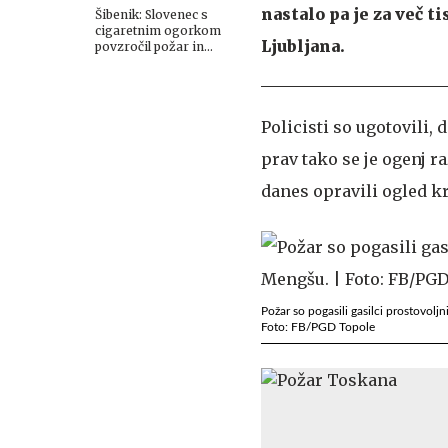
nastalo pa je za več t
Šibenik: Slovenec s
cigaretnim ogorkom
Ljubljana.
povzročil požar in
pobegnil
Policisti so ugotovili, 
prav tako se je ogenj r
danes opravili ogled kr
Požar so pogasili gasilci prostovolj
Foto: FB/PGD Topole