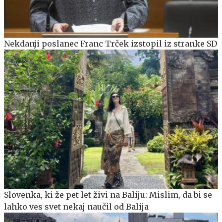
Nekdanji poslanec Franc Trček izstopil iz stranke SD
Slovenka, ki že pet let živi na Baliju: Mislim, da bi se
lahko ves svet nekaj naučil od Balija