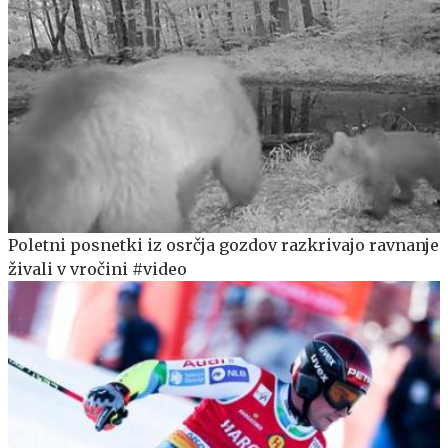
Poletni posnetki iz osrčja gozdov razkrivajo ravnanje
živali v vročini #video