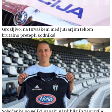
Grozljivo, na Hrvaškem med jutranjim tekom
brutalno pretepli sodnika!
Sobočanke po veliki napaki v izdihljajih zapravile