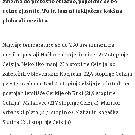
zmerno do pretežno oblačno, popoldne se bo
delno zjasnilo. Tu in tam ni izključena kakšna
ploha ali nevihta.
Najvišjo temperaturo so do 7.30 ure izmeril na
merilni postaji Hočko Pohorje, in sicer 23,7 stopinje
Celzija. Nekoliko manj, 23,4 stopinje Celzija, so
zabeležili v Slovenskih Konjicah, 22,4 stopinje Celzija
pa v Jeruzalemu. Nad 21 stopinj Celzija je bilo tudi na
postajah letališče Cerklje ob Krki (21,9 stopinje
Celzija), Malkovec (21,7 stopinje Celzija), Maribor
Vrbanski plato (21,5 stopinje Celzija) in Rogaška
Slatina (21,1 stopinje Celzija).