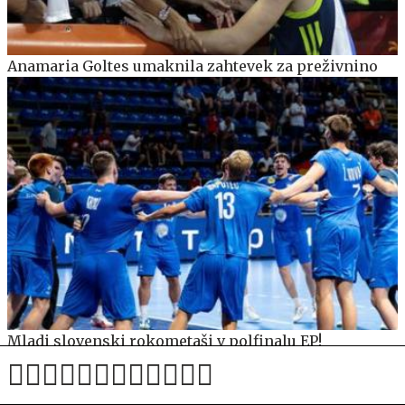
Anamaria Goltes umaknila zahtevek za preživnino
Mladi slovenski rokometaši v polfinalu EP!