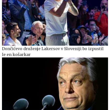
Dončićevo druženje Lakersov v Sloveniji bo izpustil
le en košarkar