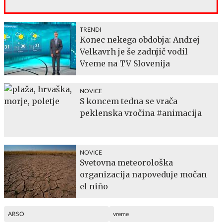
TRENDI
Konec nekega obdobja: Andrej
Velkavrh je še zadnjič vodil
Vreme na TV Slovenija
NOVICE
S koncem tedna se vrača
peklenska vročina #animacija
NOVICE
Svetovna meteorološka
organizacija napoveduje močan
el niño
ARSO
vreme