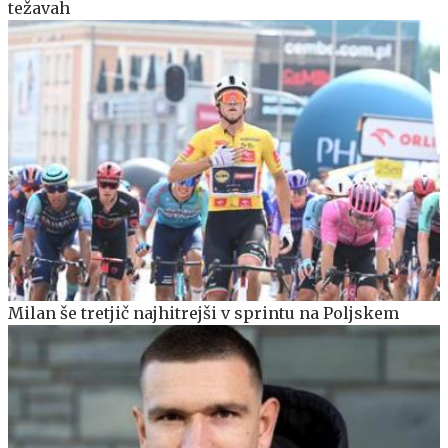
težavah
Milan še tretjič najhitrejši v sprintu na Poljskem