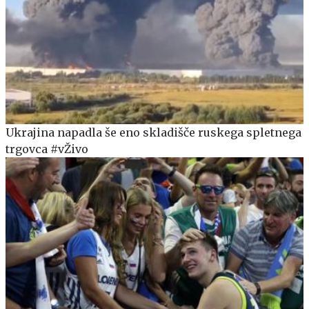
Ukrajina napadla še eno skladišče ruskega spletnega
trgovca #vŽivo