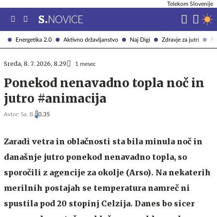
Telekom Slovenije
Energetika 2.0
Aktivno državljanstvo
Naj Digi
Zdravje za jutri
Fi
Sreda, 8. 7. 2026, 8.29
1 mesec
Ponekod nenavadno topla noč in
jutro #animacija
Avtor:
Sa. B.
0,35
Zaradi vetra in oblačnosti sta bila minula noč in
današnje jutro ponekod nenavadno topla, so
sporočili z agencije za okolje (Arso). Na nekaterih
merilnih postajah se temperatura namreč ni
spustila pod 20 stopinj Celzija. Danes bo sicer