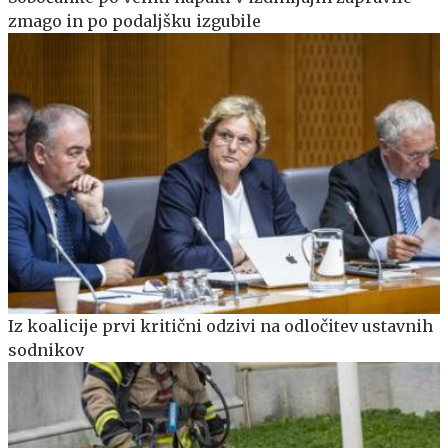
zmago in po podaljšku izgubile
Iz koalicije prvi kritični odzivi na odločitev ustavnih
sodnikov