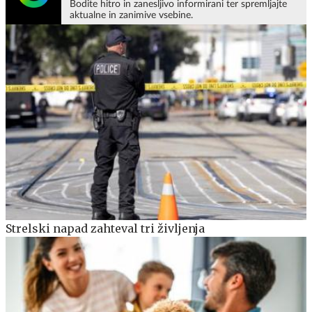
Bodite hitro in zanesljivo informirani ter spremljajte
aktualne in zanimive vsebine.
Strelski napad zahteval tri življenja