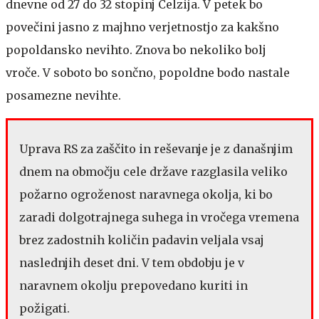
dnevne od 27 do 32 stopinj Celzija. V petek bo
povečini jasno z majhno verjetnostjo za kakšno
popoldansko nevihto. Znova bo nekoliko bolj
vroče. V soboto bo sončno, popoldne bodo nastale
posamezne nevihte.
Uprava RS za zaščito in reševanje je z današnjim
dnem na območju cele države razglasila veliko
požarno ogroženost naravnega okolja, ki bo
zaradi dolgotrajnega suhega in vročega vremena
brez zadostnih količin padavin veljala vsaj
naslednjih deset dni. V tem obdobju je v
naravnem okolju prepovedano kuriti in
požigati.