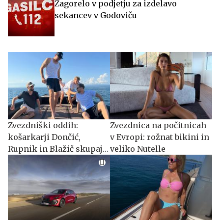
Zagorelo v podjetju za izdelavo
sekancev v Godoviču
Zvezdniški oddih:
Zvezdnica na počitnicah
košarkarji Dončić,
v Evropi: rožnat bikini in
Rupnik in Blažič skupaj
veliko Nutelle
na jahti