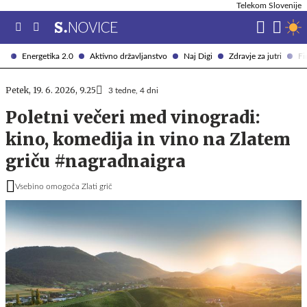
Telekom Slovenije
Energetika 2.0
Aktivno državljanstvo
Naj Digi
Zdravje za jutri
Fi
Petek, 19. 6. 2026, 9.25
3 tedne, 4 dni
Poletni večeri med vinogradi:
kino, komedija in vino na Zlatem
griču #nagradnaigra
Vsebino omogoča Zlati grič