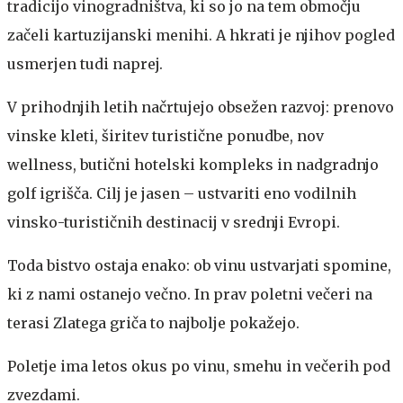
tradicijo vinogradništva, ki so jo na tem območju
začeli kartuzijanski menihi. A hkrati je njihov pogled
usmerjen tudi naprej.
V prihodnjih letih načrtujejo obsežen razvoj: prenovo
vinske kleti, širitev turistične ponudbe, nov
wellness, butični hotelski kompleks in nadgradnjo
golf igrišča. Cilj je jasen – ustvariti eno vodilnih
vinsko-turističnih destinacij v srednji Evropi.
Toda bistvo ostaja enako: ob vinu ustvarjati spomine,
ki z nami ostanejo večno. In prav poletni večeri na
terasi Zlatega griča to najbolje pokažejo.
Poletje ima letos okus po vinu, smehu in večerih pod
zvezdami.