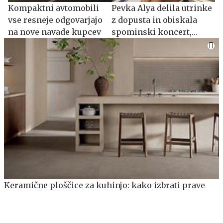
Kompaktni avtomobili
Pevka Alya delila utrinke
vse resneje odgovarjajo
z dopusta in obiskala
na nove navade kupcev
spominski koncert,
posvečen Oliverju
Dragojeviću
Keramične ploščice za kuhinjo: kako izbrati prave