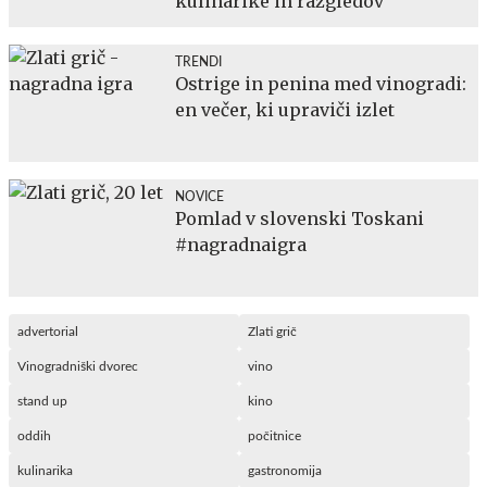
kulinarike in razgledov
TRENDI
Ostrige in penina med vinogradi:
en večer, ki upraviči izlet
NOVICE
Pomlad v slovenski Toskani
#nagradnaigra
advertorial
Zlati grič
Vinogradniški dvorec
vino
stand up
kino
oddih
počitnice
kulinarika
gastronomija