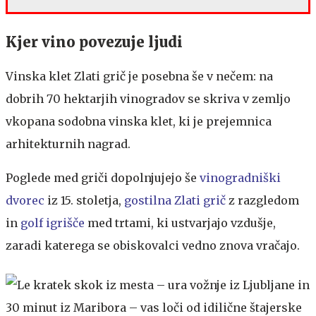
Kjer vino povezuje ljudi
Vinska klet Zlati grič je posebna še v nečem: na
dobrih 70 hektarjih vinogradov se skriva v zemljo
vkopana sodobna vinska klet, ki je prejemnica
arhitekturnih nagrad.
Poglede med griči dopolnjujejo še
vinogradniški
dvorec
iz 15. stoletja,
gostilna Zlati grič
z razgledom
in
golf igrišče
med trtami, ki ustvarjajo vzdušje,
zaradi katerega se obiskovalci vedno znova vračajo.