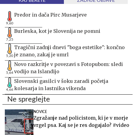
KAJ BERETE
ZADNJE OBJAVE
Predor in dača Pirc Musarjeve
9,60
Burleska, kot je Slovenija ne pomni
7,25
Tragični zadnji dnevi "boga estetike": končno
je znano, zakaj je umrl
5,20
Novo razkritje v povezavi s Fotopubom: sledi
vodijo na Islandijo
5,64
Slovenski gasilci v šoku zaradi početja
kolesarja in lastnika vikenda
4,66
Ne spreglejte
NOVICE
Zgražanje nad policistom, ki je v morje
vrgel psa. Kaj se je res dogajalo? #video