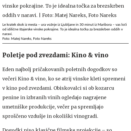
Le kratek skok iz mesta – ura vožnje iz Ljubljane in 30 minut iz Maribora – vas loči
od idilične štajerske vinske pokrajine. To je idealna točka za brezskrben oddih v
naravi.
Foto: Matej Nareks, Foto Nareks
Poletje pod zvezdami: Kino & vino
Eden najbolj pričakovanih poletnih dogodkov so
večeri Kino & vino, ko se atrij vinske kleti spremeni
v kino pod zvezdami. Obiskovalci si ob kozarcu
penine in izbranih vinih ogledajo nagrajene
umetniške produkcije, večer pa spremljajo
sproščeno vzdušje in okoliški vinogradi.
Dogodki niso klasične filmske projekcije – so