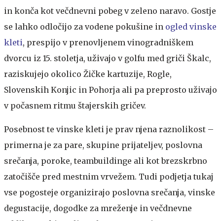
in konča kot večdnevni pobeg v zeleno naravo. Gostje
se lahko odločijo za vodene pokušine in
ogled vinske
kleti
, prespijo v prenovljenem vinogradniškem
dvorcu iz 15. stoletja, uživajo v golfu med griči Škalc,
raziskujejo okolico Žičke kartuzije, Rogle,
Slovenskih Konjic in Pohorja ali pa preprosto uživajo
v počasnem ritmu štajerskih gričev.
Posebnost te vinske kleti je prav njena raznolikost –
primerna je za pare, skupine prijateljev, poslovna
srečanja, poroke, teambuildinge ali kot brezskrbno
zatočišče pred mestnim vrvežem. Tudi podjetja tukaj
vse pogosteje organizirajo poslovna srečanja, vinske
degustacije, dogodke za mreženje in večdnevne