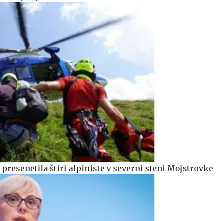
presenetila štiri alpiniste v severni steni Mojstrovke