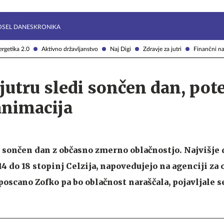
Želite prejemati e-novice?
Uživajmo pametno
OSEL DANES
KRONIKA
rgetika 2.0
Aktivno državljanstvo
Naj Digi
Zdravje za jutri
Finančni na
jutru sledi sončen dan, pot
animacija
i sončen dan z občasno zmerno oblačnostjo. Najvišje
 do 18 stopinj Celzija, napovedujejo na agenciji za 
poscano Zofko pa bo oblačnost naraščala, pojavljale s