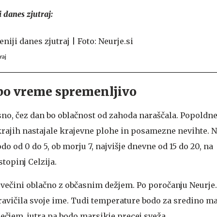
 danes zjutraj:
raj
 bo vreme spremenljivo
asno, čez dan bo oblačnost od zahoda naraščala. Popoldn
ajih nastajale krajevne plohe in posamezne nevihte. N
do od 0 do 5, ob morju 7, najvišje dnevne od 15 do 20, na
topinj Celzija.
ovečini oblačno z občasnim dežjem. Po poročanju Neurje.
avičila svoje ime. Tudi temperature bodo za sredino m
čjem, jutra pa bodo marsikje precej sveža.