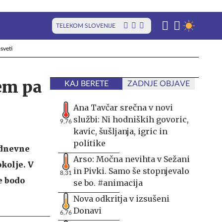
TELEKOM SLOVENIJE
sveti
em pa
KAJ BERETE
ZADNJE OBJAVE
Ana Tavčar srečna v novi
službi: Ni hodniških govoric,
9,76
kavic, šušljanja, igric in
politike
 dnevne
Arso: Močna nevihta v Sežani
okolje. V
in Pivki. Samo še stopnjevalo
8,31
e bodo
se bo. #animacija
Nova odkritja v izsušeni
Donavi
6,76