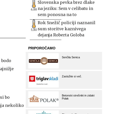
Slovenska pevka brez dlake
na jeziku: Sem v celibatu in
6,88
sem ponosna na to
Rok Snežič policiji naznanil
sum storitve kaznivega
5,80
dejanja Roberta Goloba
e bodo
ajnižje
si bo
aja nekoliko