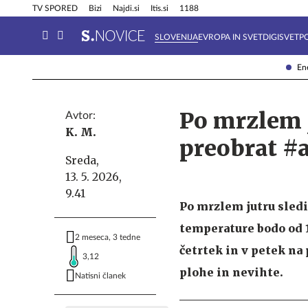
Info in obvestila
Tehnik
TV SPORED
Bizi
Najdi.si
Itis.si
1188
SLOVENIJA
EVROPA IN SVET
DIGISVET
P
Ene
Po mrzlem 
Avtor:
K. M.
preobrat #
Sreda,
13. 5. 2026,
9.41
Po mrzlem jutru sled
temperature bodo od 14
2 meseca, 3 tedne
četrtek in v petek na 
3,12
plohe in nevihte.
Natisni članek