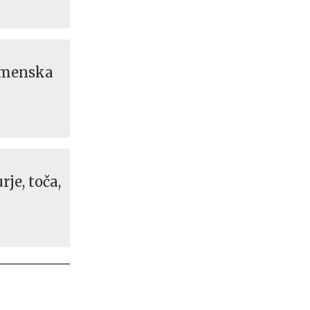
emenska
je, toča,