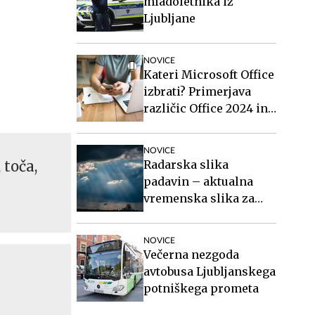
mladoletnika iz
Ljubljane
NOVICE
Kateri Microsoft Office
izbrati? Primerjava
različic Office 2024 in
Office 2021.
NOVICE
 toča,
Radarska slika
padavin – aktualna
vremenska slika za
Slovenijo
NOVICE
Večerna nezgoda
avtobusa Ljubljanskega
potniškega prometa