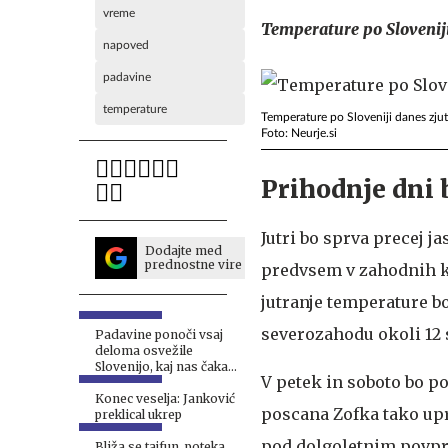
vreme
Temperature po Sloveniji
napoved
padavine
temperature
Temperature po Sloveniji danes zjut
Foto: Neurje.si
Prihodnje dni
Jutri bo sprva precej j
Dodajte med
prednostne vire
predvsem v zahodnih kr
jutranje temperature bo
severozahodu okoli 12 s
Padavine ponoči vsaj
deloma osvežile
Slovenijo, kaj nas čaka
V petek in soboto bo p
v prihodnjih dneh?
Konec veselja: Janković
poscana Zofka tako upr
preklical ukrep
pod dolgoletnim povpre
Bliža se tajfun, poteka