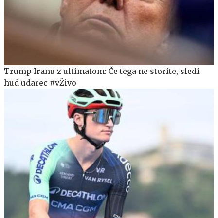
Trump Iranu z ultimatom: Če tega ne storite, sledi
hud udarec #vŽivo