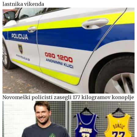
lastnika vikenda
Novomeški policisti zasegli 177 kilogramov konoplje