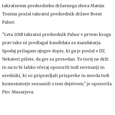
takratnemu predsedniku državnega zbora Mateju
Toninu poslal takratni predsednik države Borut
Pahor.
"Leta 2018 takratni predsednik Pahor v prvem krogu
prav tako ni predlagal kandidata za mandatarja.
Spodaj prilagam njegov dopis, ki ga je poslal v DZ.
Nekateri pišete, da gre za presedan. To torej ne drži
in na to bi lahko včeraj opozorili tudi novinarji in
uredniki, ki so pripravljali prispevke in morda tudi
komentatorje seznanili s tem dejstvom," je opozorila
Pirc Musarjeva.