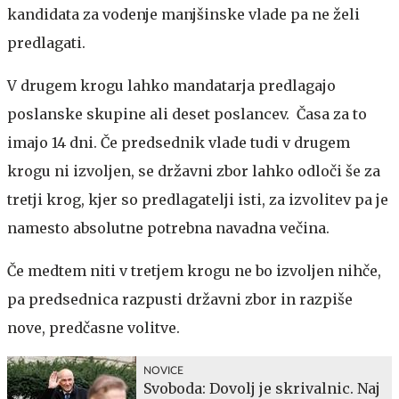
kandidata za vodenje manjšinske vlade pa ne želi
predlagati.
V drugem krogu lahko mandatarja predlagajo
poslanske skupine ali deset poslancev. Časa za to
imajo 14 dni. Če predsednik vlade tudi v drugem
krogu ni izvoljen, se državni zbor lahko odloči še za
tretji krog, kjer so predlagatelji isti, za izvolitev pa je
namesto absolutne potrebna navadna večina.
Če medtem niti v tretjem krogu ne bo izvoljen nihče,
pa predsednica razpusti državni zbor in razpiše
nove, predčasne volitve.
NOVICE
Svoboda: Dovolj je skrivalnic. Naj