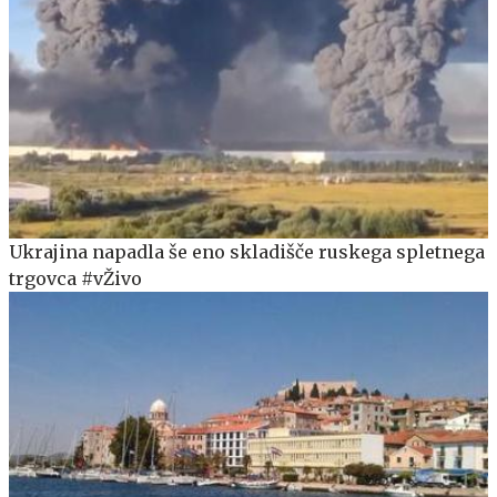
Ukrajina napadla še eno skladišče ruskega spletnega
trgovca #vŽivo