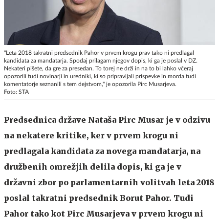
"Leta 2018 takratni predsednik Pahor v prvem krogu prav tako ni predlagal
kandidata za mandatarja. Spodaj prilagam njegov dopis, ki ga je poslal v DZ.
Nekateri pišete, da gre za presedan. To torej ne drži in na to bi lahko včeraj
opozorili tudi novinarji in uredniki, ki so pripravljali prispevke in morda tudi
komentatorje seznanili s tem dejstvom," je opozorila Pirc Musarjeva.
Foto: STA
Predsednica države Nataša Pirc Musar je v odzivu
na nekatere kritike, ker v prvem krogu ni
predlagala kandidata za novega mandatarja, na
družbenih omrežjih delila dopis, ki ga je v
državni zbor po parlamentarnih volitvah leta 2018
poslal takratni predsednik Borut Pahor. Tudi
Pahor tako kot Pirc Musarjeva v prvem krogu ni