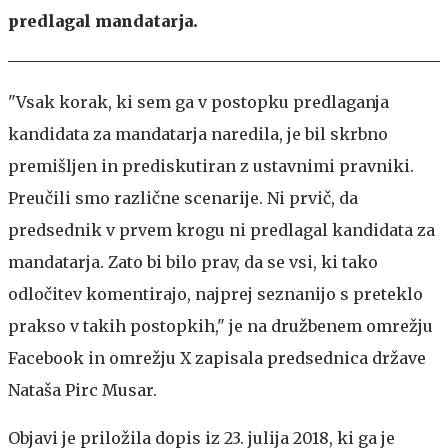
predlagal mandatarja.
"Vsak korak, ki sem ga v postopku predlaganja
kandidata za mandatarja naredila, je bil skrbno
premišljen in prediskutiran z ustavnimi pravniki.
Preučili smo različne scenarije. Ni prvič, da
predsednik v prvem krogu ni predlagal kandidata za
mandatarja. Zato bi bilo prav, da se vsi, ki tako
odločitev komentirajo, najprej seznanijo s preteklo
prakso v takih postopkih," je na družbenem omrežju
Facebook in omrežju X zapisala predsednica države
Nataša Pirc Musar.
Objavi je priložila dopis iz 23. julija 2018, ki ga je