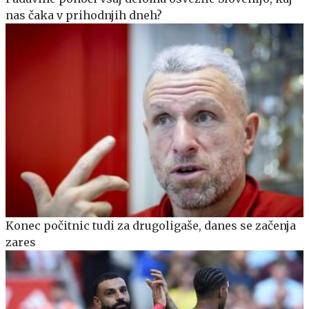
nas čaka v prihodnjih dneh?
Konec počitnic tudi za drugoligaše, danes se začenja
zares