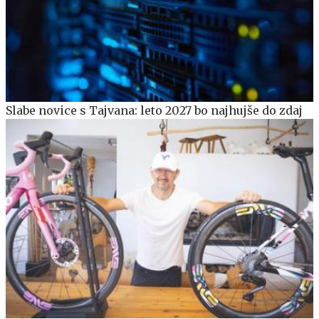
Slabe novice s Tajvana: leto 2027 bo najhujše do zdaj