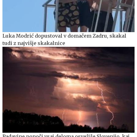
Luka Modrić dopustoval v domačem Zadru, skakal
tudi z najvišje skakalnice
Padavine ponoči vsaj deloma osvežile Slovenijo, kaj