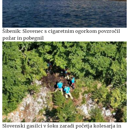
Šibenik: Slovenec s cigaretnim ogorkom povzročil
požar in pobegnil
Slovenski gasilci v šoku zaradi početja kolesarja in