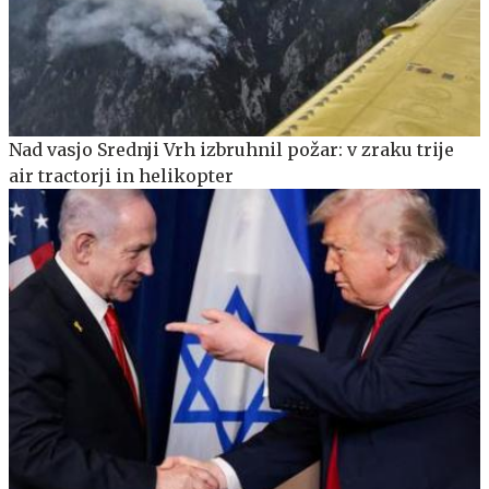
Nad vasjo Srednji Vrh izbruhnil požar: v zraku trije
air tractorji in helikopter