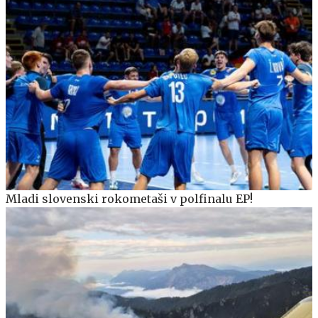
Mladi slovenski rokometaši v polfinalu EP!