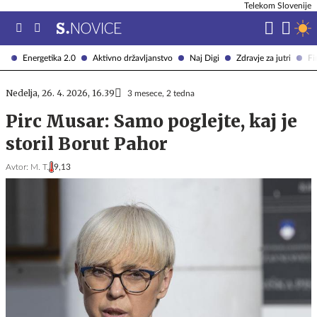
Telekom Slovenije
Energetika 2.0
Aktivno državljanstvo
Naj Digi
Zdravje za jutri
Fi
Nedelja, 26. 4. 2026, 16.39
3 mesece, 2 tedna
Pirc Musar: Samo poglejte, kaj je
storil Borut Pahor
Avtor:
M. T.
9,13