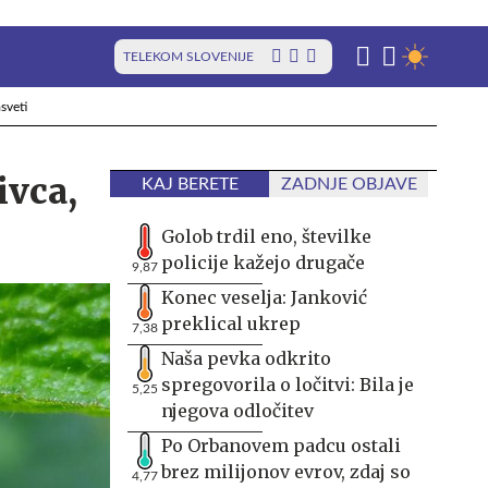
TELEKOM SLOVENIJE
sveti
ivca,
KAJ BERETE
ZADNJE OBJAVE
Golob trdil eno, številke
policije kažejo drugače
9,87
Konec veselja: Janković
preklical ukrep
7,38
Naša pevka odkrito
spregovorila o ločitvi: Bila je
5,25
njegova odločitev
Po Orbanovem padcu ostali
brez milijonov evrov, zdaj so
4,77