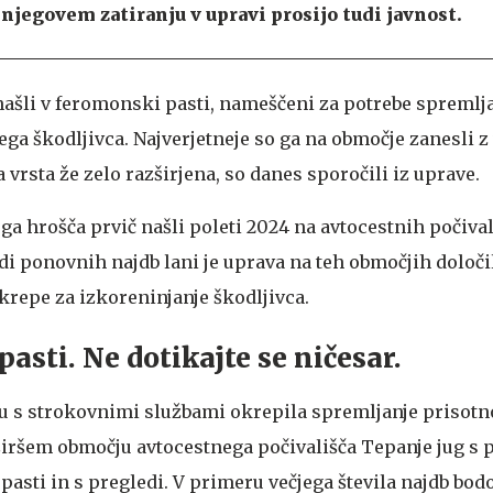
 njegovem zatiranju v upravi prosijo tudi javnost.
ašli v feromonski pasti, nameščeni za potrebe spremlja
ga škodljivca. Najverjetneje so ga na območje zanesli z
 ta vrsta že zelo razširjena, so danes sporočili iz uprave.
ga hrošča prvič našli poleti 2024 na avtocestnih počival
adi ponovnih najdb lani je uprava na teh območjih določ
ukrepe za izkoreninjanje škodljivca.
pasti. Ne dotikajte se ničesar.
u s strokovnimi službami okrepila spremljanje prisotn
iršem območju avtocestnega počivališča Tepanje jug s p
sti in s pregledi. V primeru večjega števila najdb bodo