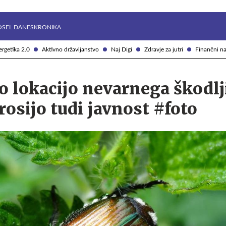
Želite prejemati e-novice?
Uživajmo pametno
OSEL DANES
KRONIKA
rgetika 2.0
Aktivno državljanstvo
Naj Digi
Zdravje za jutri
Finančni na
o lokacijo nevarnega škodlj
osijo tudi javnost #foto