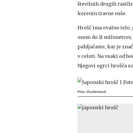
številnih drugih rastl
korenin travne ruše.
Hrošč ima ovalno telo, 
osem do 11 milimetrov,
pahljačaste, kar je zn
v celoti. Na vsaki od b
Njegovi ogrci hrošča s
Foto: Shutterstock