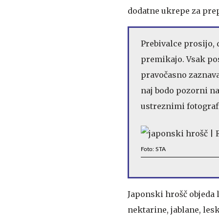
dodatne ukrepe za prepr
Prebivalce prosijo, 
premikajo. Vsak pos
pravočasno zaznavan
naj bodo pozorni n
ustreznimi fotograf
Foto: STA
Japonski hrošč objeda l
nektarine, jablane, leske