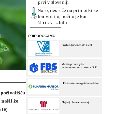
prvi v Sloveniji
Noro, nesreče na primorki se
kar vrstijo, počilo je kar
4,47
štirikrat #foto
 počivališču
 našli že
 tej