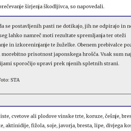
ečevanje širjenja škodljivca, so napovedali.
da se postavljenih pasti ne dotikajo, jih ne odpirajo in n
eg lahko namreč moti rezultate spremljanja ter oteži
je in izkoreninjanje te žuželke. Obenem prebivalce poz
a morebitno prisotnost japonskega hrošča. Vsak sum naj
ijami sporočijo upravi prek njenih spletnih strani.
iste, cvetove ali plodove vinske trte, koruze, češnje, bre
, aktinidije, fižola, soje, javorja, bresta, lipe, divjega ko