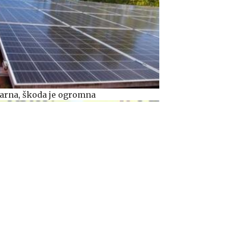
rarna, škoda je ogromna