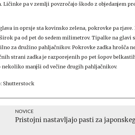
in. Ličinke pa v zemlji povzročajo škodo z objedanjem p
glava in oprsje sta kovinsko zelena, pokrovke pa rjave. 
 širok pa od pet do sedem milimetrov. Tipalke na glavi 
ačilno za družino pahljačnikov. Pokrovke zadka hrošča n
očnih strani zadka je razporejenih po pet šopov belkastih
o nekoliko manjši od večine drugih pahljačnikov.
NOVICE
Pristojni nastavljajo pasti za japonske