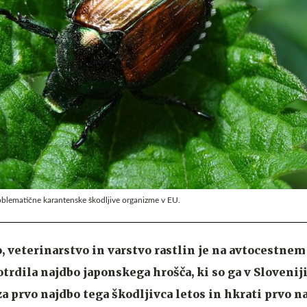
oblematične karantenske škodljive organizme v EU.
, veterinarstvo in varstvo rastlin je na avtocestnem
trdila najdbo japonskega hrošča, ki so ga v Sloveniji
za prvo najdbo tega škodljivca letos in hkrati prvo na