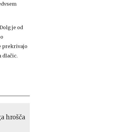
redvsem
Dolg je od
so
e prekrivajo
 dlačic.
ga hrošča