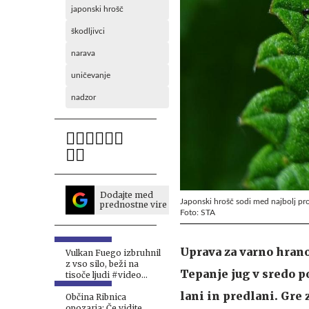
japonski hrošč
škodljivci
narava
uničevanje
nadzor
Dodajte med
Japonski hrošč sodi med najbolj pr
prednostne vire
Foto: STA
Uprava za varno hrano
Vulkan Fuego izbruhnil
z vso silo, beži na
Tepanje jug v sredo po
tisoče ljudi #video
#foto
lani in predlani. Gre 
Občina Ribnica
opozarja: Če vidite