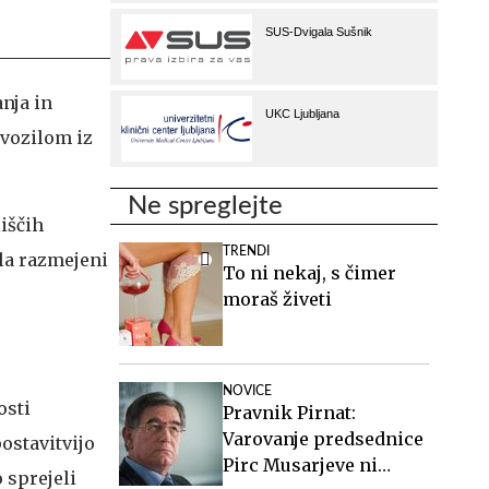
nja in
 vozilom iz
Ne spreglejte
iščih
TRENDI
ila razmejeni
To ni nekaj, s čimer
moraš živeti
NOVICE
osti
Pravnik Pirnat:
Varovanje predsednice
ostavitvijo
Pirc Musarjeve ni
 sprejeli