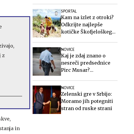
zakonito
SPORTAL
Kam na izlet z otroki?
Odkrijte najlepše
e
kotičke Škofjeloškega
hribovja.
ivajo,
NOVICE
 z
Kaj je zdaj znano o
nesreči predsednice
Pirc Musar?
Poškodovan je tudi
policist.
NOVICE
Zelenski gre v Srbijo:
Moramo jih potegniti
stran od ruske strani
skve,
stanja in