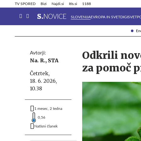
Info in obvestila
Tehnik
TV SPORED
Bizi
Najdi.si
Itis.si
1188
SLOVENIJA
EVROPA IN SVET
DIGISVET
P
Ene
Odkrili nov
Avtorji:
Na. R.,
STA
za pomoč pr
Četrtek,
18. 6. 2026,
10.38
1 mesec, 2 tedna
0,56
Natisni članek