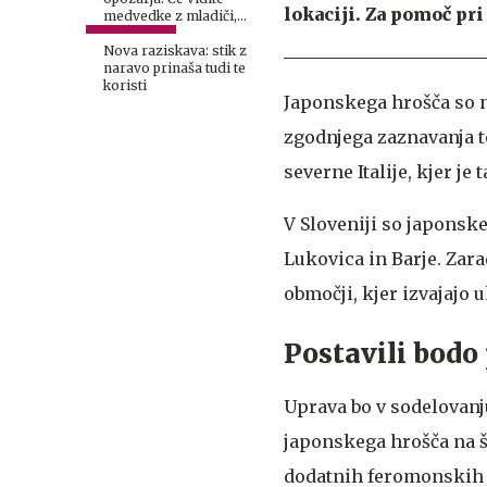
lokaciji. Za pomoč pri
medvedke z mladiči,
pokličite 112!
Nova raziskava: stik z
naravo prinaša tudi te
koristi
Japonskega hrošča so n
zgodnjega zaznavanja te
severne Italije, kjer je
V Sloveniji so japonske
Lukovica in Barje. Zar
območji, kjer izvajajo 
Postavili bodo 
Uprava bo v sodelovanj
japonskega hrošča na š
dodatnih feromonskih pa