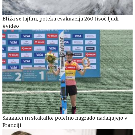
Bliža se tajfun, poteka evakuacija 260 tisoč ljudi
#video
Skakalci in skakalke poletno nagrado nadaljujejo v
Franciji