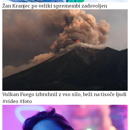
Žan Kranjec po veliki spremembi zadovoljen
Vulkan Fuego izbruhnil z vso silo, beži na tisoče ljudi
#video #foto