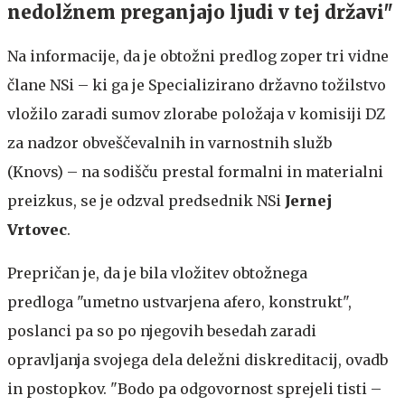
nedolžnem preganjajo ljudi v tej državi"
Na informacije, da je obtožni predlog zoper tri vidne
člane NSi – ki ga je Specializirano državno tožilstvo
vložilo zaradi sumov zlorabe položaja v komisiji DZ
za nadzor obveščevalnih in varnostnih služb
(Knovs) – na sodišču prestal formalni in materialni
preizkus, se je odzval predsednik NSi
Jernej
Vrtovec
.
Prepričan je, da je bila vložitev obtožnega
predloga "umetno ustvarjena afero, konstrukt",
poslanci pa so po njegovih besedah zaradi
opravljanja svojega dela deležni diskreditacij, ovadb
in postopkov. "Bodo pa odgovornost sprejeli tisti –