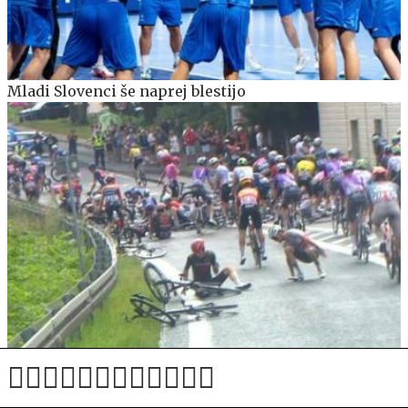
Mladi Slovenci še naprej blestijo
Hud padec na Dirki po Poljski: na tleh tudi Govekar
in prvi favorit Almeida #video