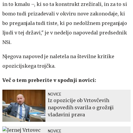
in to kmalu –, ki so ta konstrukt zrežirali, in za to si
bomo tudi prizadevali v okviru nove zakonodaje, ki
bo preganjala tudi tiste, ki po nedolžnem preganjajo
ljudi v tej državi," je v nedeljo napovedal predsednik
NSi.
Njegova napoved je naletela na številne kritike
opozicijskega trojčka.
Več o tem preberite v spodnji novici:
NOVICE
Iz opozicije ob Vrtovčevih
napovedih svarila o grožnji
vladavini prava
NOVICE