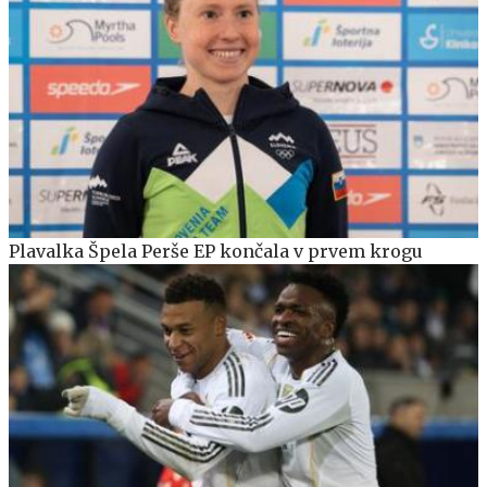
Plavalka Špela Perše EP končala v prvem krogu