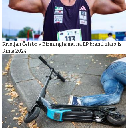
Kristjan Čeh bo v Birminghamu na EP branil zlato iz
Rima 2024