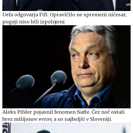
Uefa odgovarja Fifi: Opravičilo ne spremeni ničesar,
pogoji niso bili izpolnjeni
Aleks Pihler pojasnil fenomen Nafte. Čez noč ostali
brez milijonov evrov, a so najboljši v Sloveniji.