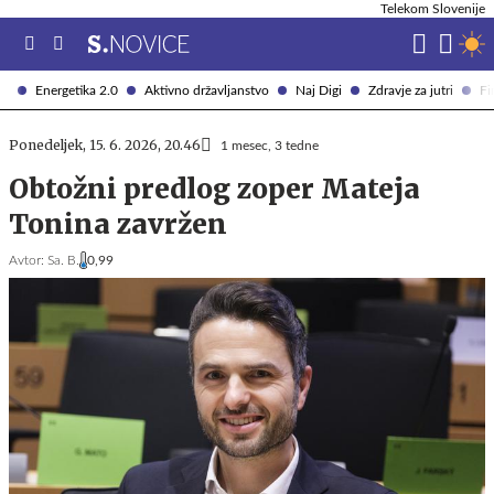
Telekom Slovenije
Energetika 2.0
Aktivno državljanstvo
Naj Digi
Zdravje za jutri
Fi
Ponedeljek, 15. 6. 2026, 20.46
1 mesec, 3 tedne
Obtožni predlog zoper Mateja
Tonina zavržen
Avtor:
Sa. B.
0,99