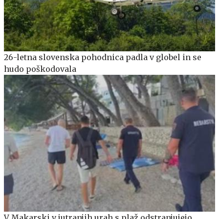
26-letna slovenska pohodnica padla v globel in se
hudo poškodovala
V Makarski v jutranjih urah s plaž odstranjujejo