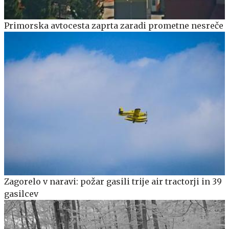
Primorska avtocesta zaprta zaradi prometne nesreče
Zagorelo v naravi: požar gasili trije air tractorji in 39
gasilcev