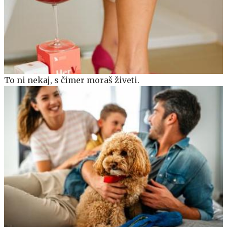
To ni nekaj, s čimer moraš živeti.