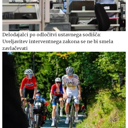
Delodajalci po odločitvi ustavnega sodišča:
Uveljavitev interventnega zakona se ne bi smela
zavlačevati