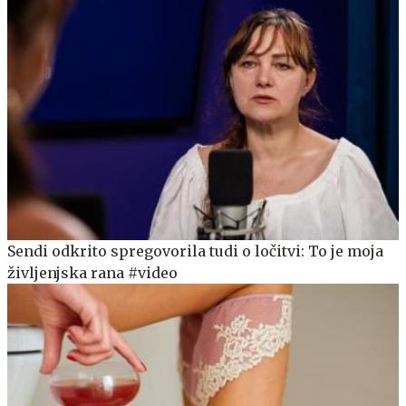
Sendi odkrito spregovorila tudi o ločitvi: To je moja
življenjska rana #video