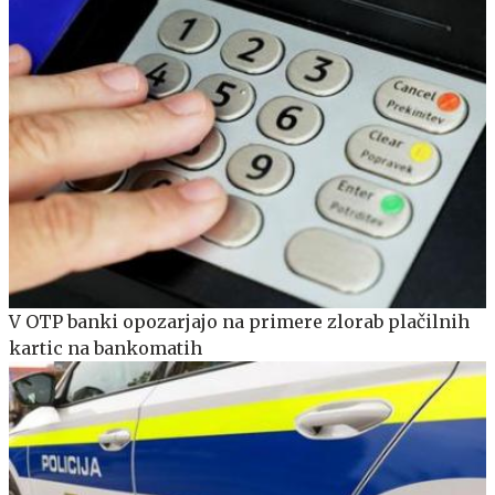
V OTP banki opozarjajo na primere zlorab plačilnih
kartic na bankomatih