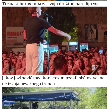
Ti znaki horoskopa za svojo družino naredijo vse
Jakov Jozinović med koncertom prosil občinstvo, naj
ne izvaja nevarnega trenda