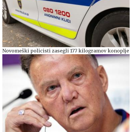
Novomeški policisti zasegli 177 kilogramov konoplje