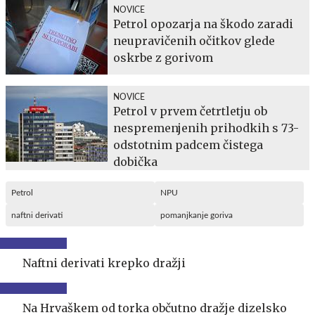
NOVICE
Petrol opozarja na škodo zaradi
neupravičenih očitkov glede
oskrbe z gorivom
NOVICE
Petrol v prvem četrtletju ob
nespremenjenih prihodkih s 73-
odstotnim padcem čistega
dobička
Petrol
NPU
naftni derivati
pomanjkanje goriva
Naftni derivati krepko dražji
Na Hrvaškem od torka občutno dražje dizelsko