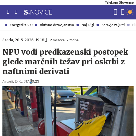
Telekom Slovenije
Energetika 2.0
Aktivno državljanstvo
Naj Digi
Zdravje za jutri
Fi
Sreda, 20. 5. 2026, 19.18
2 meseca, 2 tedna
NPU vodi predkazenski postopek
glede marčnih težav pri oskrbi z
naftnimi derivati
Avtorji:
D.K.,
STA
0,23