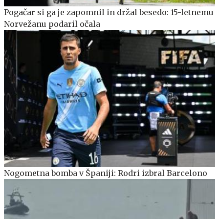
Pogačar si ga je zapomnil in držal besedo: 15-letnemu
Norvežanu podaril očala
Nogometna bomba v Španiji: Rodri izbral Barcelono