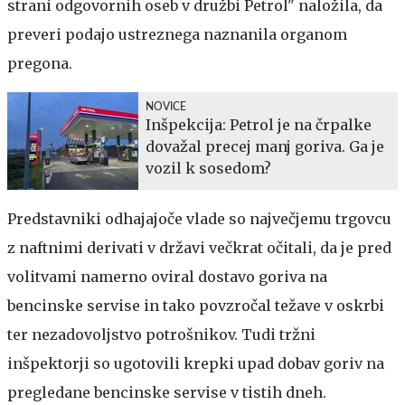
strani odgovornih oseb v družbi Petrol" naložila, da
preveri podajo ustreznega naznanila organom
pregona.
NOVICE
Inšpekcija: Petrol je na črpalke
dovažal precej manj goriva. Ga je
vozil k sosedom?
Predstavniki odhajajoče vlade so največjemu trgovcu
z naftnimi derivati v državi večkrat očitali, da je pred
volitvami namerno oviral dostavo goriva na
bencinske servise in tako povzročal težave v oskrbi
ter nezadovoljstvo potrošnikov. Tudi tržni
inšpektorji so ugotovili krepki upad dobav goriv na
pregledane bencinske servise v tistih dneh.