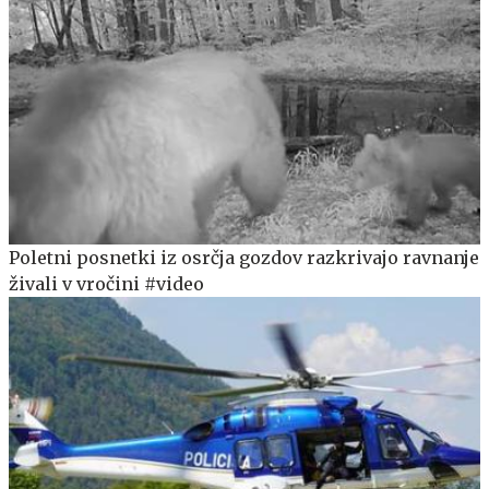
Poletni posnetki iz osrčja gozdov razkrivajo ravnanje
živali v vročini #video