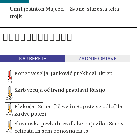
Umrl je Anton Majcen – Zvone, starosta teka
trojk
KAJ BERETE
ZADNJE OBJAVE
Konec veselja: Janković preklical ukrep
10
Skrb vzbujajoč trend preplavil Rusijo
5,64
Klakočar Zupančičeva in Rop sta se odločila
za dve potezi
5,51
Slovenska pevka brez dlake na jeziku: Sem v
celibatu in sem ponosna na to
5,23