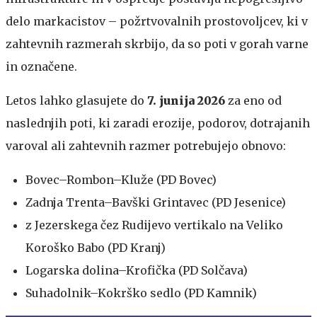
delo markacistov – požrtvovalnih prostovoljcev, ki v
zahtevnih razmerah skrbijo, da so poti v gorah varne
in označene.
Letos lahko glasujete do
7. junija 2026
za eno od
naslednjih poti, ki zaradi erozije, podorov, dotrajanih
varoval ali zahtevnih razmer potrebujejo obnovo:
Bovec–Rombon–Kluže (PD Bovec)
Zadnja Trenta–Bavški Grintavec (PD Jesenice)
z Jezerskega čez Rudijevo vertikalo na Veliko
Koroško Babo (PD Kranj)
Logarska dolina–Krofička (PD Solčava)
Suhadolnik–Kokrško sedlo (PD Kamnik)