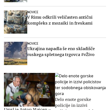
NOVICE
V Rimu odkrili veličasten antični
kompleks z mozaiki in freskami
NOVICE
Ukrajina napadla še eno skladišče
ruskega spletnega trgovca #vŽivo
Delo enote gorske
policije in izzivi
Umrl je Anton Majcen –