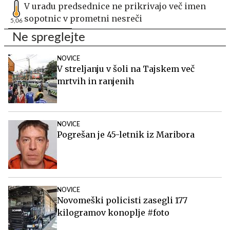
V uradu predsednice ne prikrivajo več imen
sopotnic v prometni nesreči
5,06
Ne spreglejte
NOVICE
V streljanju v šoli na Tajskem več
mrtvih in ranjenih
NOVICE
Pogrešan je 45-letnik iz Maribora
NOVICE
Novomeški policisti zasegli 177
kilogramov konoplje #foto