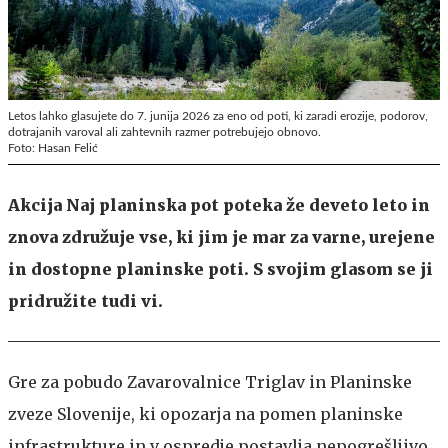
Letos lahko glasujete do 7. junija 2026 za eno od poti, ki zaradi erozije, podorov,
dotrajanih varoval ali zahtevnih razmer potrebujejo obnovo.
Foto: Hasan Felić
Akcija Naj planinska pot poteka že deveto leto in
znova združuje vse, ki jim je mar za varne, urejene
in dostopne planinske poti. S svojim glasom se ji
pridružite tudi vi.
Gre za pobudo Zavarovalnice Triglav in Planinske
zveze Slovenije, ki opozarja na pomen planinske
infrastrukture in v ospredje postavlja nepogrešljivo