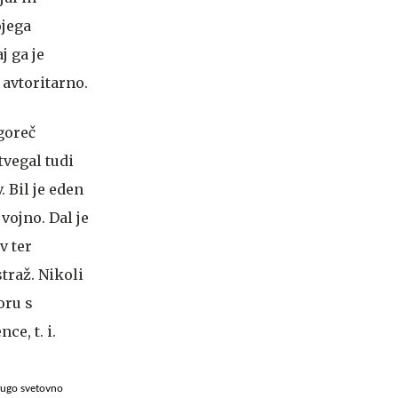
ojega
j ga je
 avtoritarno.
drugo svetovno