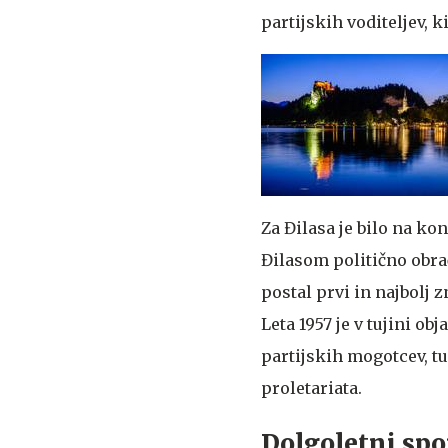
partijskih voditeljev, ki
Za Đilasa je bilo na ko
Đilasom politično obrač
postal prvi in najbolj
Leta 1957 je v tujini ob
partijskih mogotcev, t
proletariata.
Dolgoletni sp