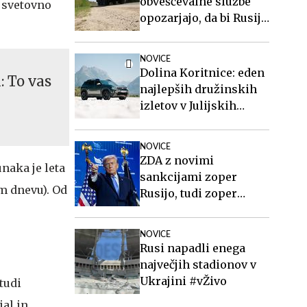
obveščevalne službe
o svetovno
opozarjajo, da bi Rusija
lahko že kmalu
preizkusila Nato
NOVICE
Dolina Koritnice: eden
: To vas
najlepših družinskih
izletov v Julijskih
Alpah
NOVICE
ZDA z novimi
naka je leta
sankcijami zoper
em dnevu). Od
Rusijo, tudi zoper
Putina
NOVICE
Rusi napadli enega
največjih stadionov v
Ukrajini #vŽivo
 tudi
jal in