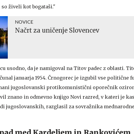
 so živeli kot bogataši."
NOVICE
Načrt za uničenje Slovencev
ncu usodno, da je namigoval na Titov padec z oblasti. Tito
unal januarja 1954. Črnogorec je izgubil vse politične f
 znani jugoslovanski protikomunistični oporečnik oziro
javil znano in odmevno knjigo Novi razred, v kateri je ka
udi jugoslovanskih, razglasil za sovražnika mednarodn
opad med Kardeljem in Rankovićem