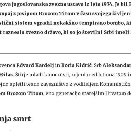
ova jugoslovanska zvezna ustava iz leta 1974. Je bil 
skupaj z Josipom Brozom Titom v času svojega življen
stični sistem vgradil nekakšno tempirano bombo, ki
t raznesla zvezno državo, ki so jo številni Srbi imeli 
Slovenca
Edvard Kardelj
in
Boris Kidrič
, Srb
Aleksandar
Đilas
. Štirje mladi komunisti, rojeni med letoma 1909 in
jno spletli tesno zavezništvo z voditeljem Komunistične
om Brozom Titom
, eno generacijo starejšim Hrvatom d
nja smrt