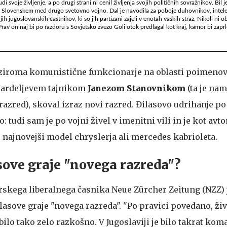
svoje življenje, a po drugi strani ni cenil življenja svojih političnih sovražnikov. Bil 
a Slovenskem med drugo svetovno vojno. Dal je navodila za poboje duhovnikov, intelek
ih jugoslovanskih častnikov, ki so jih partizani zajeli v enotah vaških straž. Nikoli ni 
v on naj bi po razdoru s Sovjetsko zvezo Goli otok predlagal kot kraj, kamor bi zaprl
ziroma komunistične funkcionarje na oblasti poimenova
 Kardeljevem tajnikom
Janezom Stanovnikom
(ta je na
azred), skoval izraz novi razred. Đilasovo udrihanje po
čno: tudi sam je po vojni živel v imenitni vili in je kot av
 najnovejši model chryslerja ali mercedes kabrioleta.
sove graje "novega razreda"?
rskega liberalnega časnika Neue Zürcher Zeitung (NZZ) j
lasove graje "novega razreda". "Po pravici povedano, živ
bilo tako zelo razkošno. V Jugoslaviji je bilo takrat kom