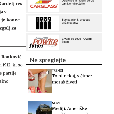
Kardelj res
ja v
 je konec
zgolj za
 Ranković
Ne spreglejte
 1912, ki so
TRENDI
 partije
To ni nekaj, s čimer
elno
moraš živeti
NOVICE
Mediji: Ameriške