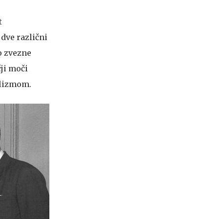
t
 dve različni
jo zvezne
čji moči
alizmom.