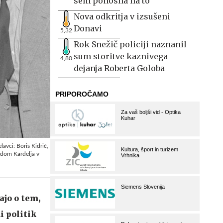
sem ponosna na to
Nova odkritja v izsušeni
Donavi
5,32
Rok Snežič policiji naznanil
sum storitve kaznivega
4,80
dejanja Roberta Goloba
lavci: Boris Kidrič,
odom Kardelja v
ajo o tem,
i politik