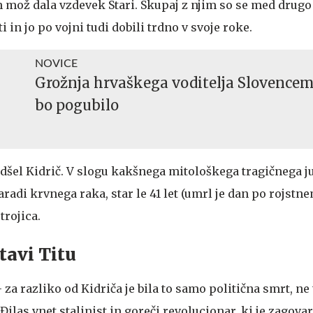
ih mož dala vzdevek Stari. Skupaj z njim so se med drug
i in jo po vojni tudi dobili trdno v svoje roke.
NOVICE
Grožnja hrvaškega voditelja Slovencem
bo pogubilo
 odšel Kidrič. V slogu kakšnega mitološkega tragičnega ju
radi krvnega raka, star le 41 let (umrl je dan po rojstn
 trojica.
tavi Titu
 za razliko od Kidriča je bila to samo politična smrt, ne
 Đilas vnet stalinist in goreči revolucionar, ki je zagovar