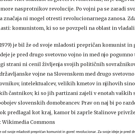
ore nasprotnikov revolucije. Po vojni pa se zaradi sv
a značaja ni mogel otresti revolucionarnega zanosa. Zda
lasti: komunistom, ki so se povzpeli na oblast in vladali
e od svoje mladosti prepričan komunist in goreč revolucionar. Za svoje ideje je pred 