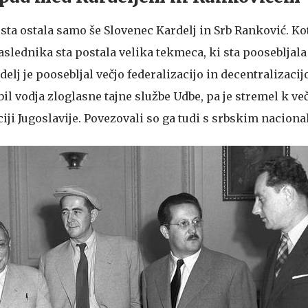
sta ostala samo še Slovenec Kardelj in Srb Ranković. Ko
aslednika sta postala velika tekmeca, ki sta poosebljala
delj je poosebljal večjo federalizacijo in decentralizaci
bil vodja zloglasne tajne službe Udbe, pa je stremel k ve
iji Jugoslavije. Povezovali so ga tudi s srbskim nacion