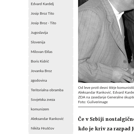
Edvard Kardelj
Josip Broz Tito
Josip Broz - Tito
Jugoslavija
Slovenija
Milovan Đilas
Boris Kidrič
Jovanka Broz
zgodovina
Od leve proti desni štirje komunističn
Teritorialna obramba
Aleksandar Ranković, Edvard Kardel
ZDA na zasedanje Generalne skupš
Sovjetska zveza
Foto: Guliverimage
komunizem
Če v Srbiji nostalgič
Aleksandar Ranković
kdo je kriv za razpad 
Nikita Hruščov