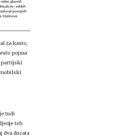
je eden glavnih
tualcev, velikih
obžaloval povojnih
e Stalinove
l za kasto,
mesto pojma
 partijski
tomobilski
e tudi
ljenje teh
aj dva ducata