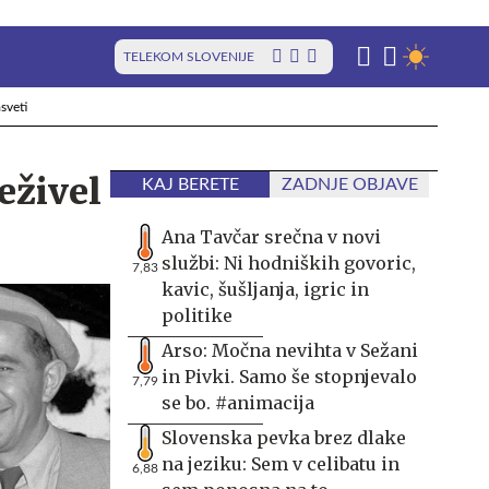
TELEKOM SLOVENIJE
sveti
reživel
KAJ BERETE
ZADNJE OBJAVE
Ana Tavčar srečna v novi
službi: Ni hodniških govoric,
7,83
kavic, šušljanja, igric in
politike
Arso: Močna nevihta v Sežani
in Pivki. Samo še stopnjevalo
7,79
se bo. #animacija
Slovenska pevka brez dlake
na jeziku: Sem v celibatu in
6,88