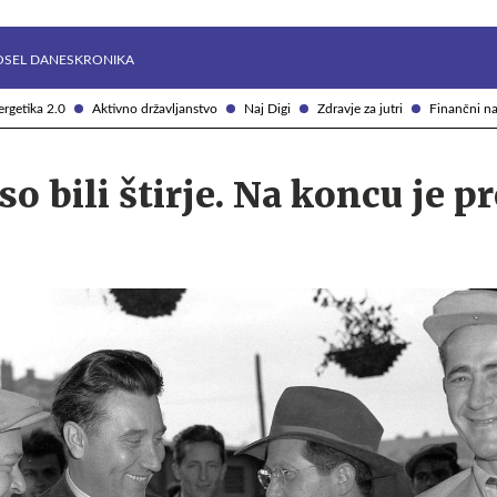
Želite prejemati e-novice?
Uživajmo pametno
OSEL DANES
KRONIKA
rgetika 2.0
Aktivno državljanstvo
Naj Digi
Zdravje za jutri
Finančni na
o bili štirje. Na koncu je p