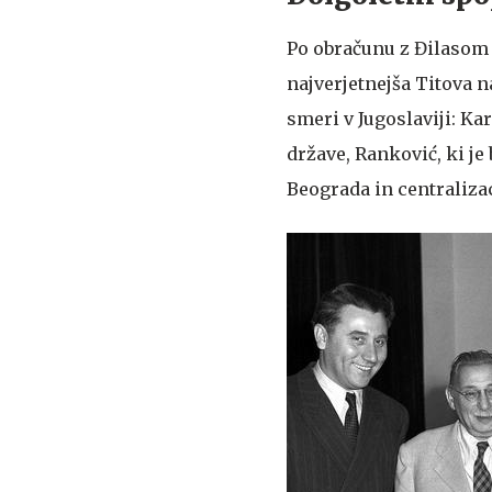
Po obračunu z Đilasom 
najverjetnejša Titova n
smeri v Jugoslaviji: Kar
države, Ranković, ki je 
Beograda in centralizac