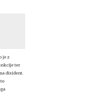
 je z
unkcije ter
ma disident.
sto
ega