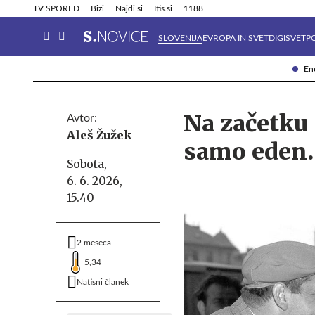
Info in obvestila
Tehnik
TV SPORED
Bizi
Najdi.si
Itis.si
1188
SLOVENIJA
EVROPA IN SVET
DIGISVET
P
Ene
Na začetku s
Avtor:
Aleš Žužek
samo eden.
Sobota,
6. 6. 2026,
15.40
2 meseca
5,34
Natisni članek