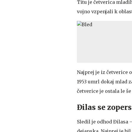
Titu je četverica mlad
vojno vzpenjali k oblast
Najprej je iz četverice
1953 umrl dokaj mlad za
četverice je ostala le še
Đilas se zopers
Sledil je odhod Đilasa –
dejanska. Najprej je bil