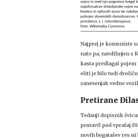
vojno in med njo pogumno tvegal tudi 
razpihovalcev državljanske vojne n
kmetov in njihovih sinov ter nekdanj
pobojev slovenskih domobrancev. Pra
privržence, t. i. informbirojevce.
Foto: Wikimedia Commons
Najprej je komuniste o
nato pa, navdihnjen s
kasta predlagal pojem r
eliti je bilo tudi dvoli
zanesenjak vedno vozil
Pretirane Đila
Tedanji dopisnik švica
postavil pod vprašaj Đi
novih bogatašev res ni 