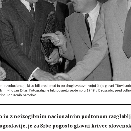
i revolucionarji, ki so bili pred, med in po drugi svetovni vojni štirje glavni Titovi sode
j in Milovan Đilas. Fotografija je bila posneta septembra 1949 v Beogradu, pred odh
čine Združenih narodov.
no in z neizogibnim nacionalnim podtonom razglablj
Jugoslavije, je za Srbe pogosto glavni krivec slovensk