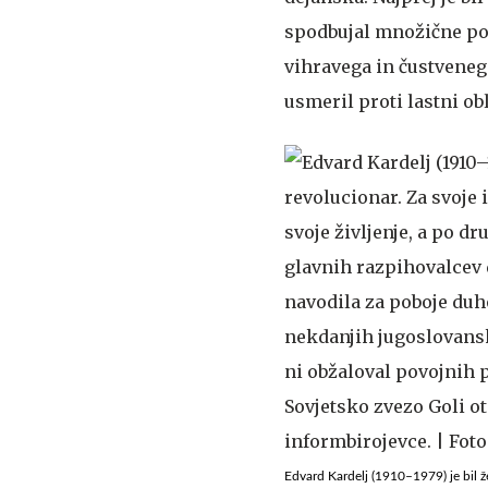
spodbujal množične pom
vihravega in čustveneg
usmeril proti lastni ob
Edvard Kardelj (1910–1979) je bil ž