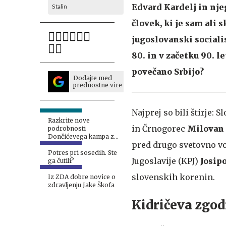
Edvard Kardelj in njeg
Stalin
človek, ki je sam ali 
jugoslovanski sociali
80. in v začetku 90. le
povečano Srbijo?
Dodajte med
prednostne vire
Najprej so bili štirje: 
Razkrite nove
in Črnogorec
Milovan 
podrobnosti
Dončićevega kampa z
pred drugo svetovno vo
Lakersi v Sloveniji
Potres pri sosedih. Ste
Jugoslavije (KPJ)
Josip
ga čutili?
slovenskih korenin.
Iz ZDA dobre novice o
zdravljenju Jake Škofa
Kidričeva zgod