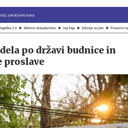
Želite prejemati e-novice?
Uživajmo pametno
OSEL DANES
KRONIKA
rgetika 2.0
Aktivno državljanstvo
Naj Digi
Zdravje za jutri
Finančni na
dela po državi budnice in
 proslave