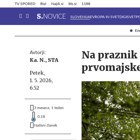
Info in obvestila
Tehnik
TV SPORED
Bizi
Najdi.si
Itis.si
1188
SLOVENIJA
EVROPA IN SVET
DIGISVET
P
Ene
Na praznik 
Avtorji:
Ka. N.,
STA
prvomajske
Petek,
1. 5. 2026,
6.52
3 mesece, 1 teden
0,18
Natisni članek