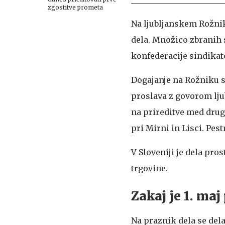
zgostitve prometa
Na ljubljanskem Rožnik
dela. Množico zbranih 
konfederacije sindikat
Dogajanje na Rožniku s
proslava z govorom lju
na prireditve med drug
pri Mirni in Lisci. Pes
V Sloveniji je dela pros
trgovine.
Zakaj je 1. maj
Na praznik dela se del