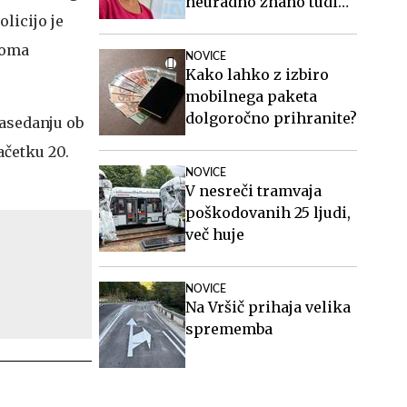
neuradno znano tudi
licijo je
ime generalnega
sekretarja
soma
NOVICE
Kako lahko z izbiro
mobilnega paketa
dolgoročno prihranite?
zasedanju ob
ačetku 20.
NOVICE
V nesreči tramvaja
poškodovanih 25 ljudi,
več huje
NOVICE
Na Vršič prihaja velika
sprememba