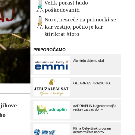
Velik porast hudo
poškodovanih
4,26
Noro, nesreče na primorki se
kar vrstijo, počilo je kar
5,17
štirikrat #foto
njihove
 bo