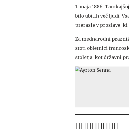
1. maja 1886. Tamkajšnj
bilo ubitih več ljudi.
prerasle v proslave, ki
Za mednarodni praznik 
stoti obletnici francos
stoletja, kot državni pr