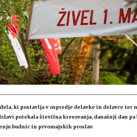
ela, ki postavlja v ospredje delavke in delavce ter 
državi potekala številna kresovanja, današnji dan pa
enju budnic in prvomajskih proslav.