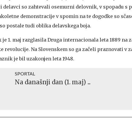
i delavci so zahtevali osemurni delovnik, v spopadu s po
 Vsakoletne demonstracije v spomin na te dogodke so sča
 so postale tudi oblika delavskega boja.
je 1. maj razglasila Druga internacionala leta 1889 na 
ke revolucije. Na Slovenskem so ga začeli praznovati v z
aznik je bil uzakonjen leta 1948.
SPORTAL
Na današnji dan (1. maj) ...