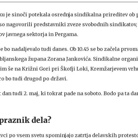
u je sinoči potekala osrednja sindikalna prireditev ob
so nagovorili predstavniki zveze svobodnih sindikatov,
ov javnega sektorja in Pergama.
e bo nadaljevalo tudi danes. Ob 10.45 se bo začela prvo
bljanskega župana Zorana Jankovića. Sindikalne organiz
im še na Križni Gori pri Škofji Loki, Kremžarjevem vrh
tro bo tudi drugod po državi.
t dan tudi 2. maj, ki tokrat pade na soboto. Bodo pa ta d
 praznik dela?
avci po vsem svetu spominjajo zatrtja delavskih protest