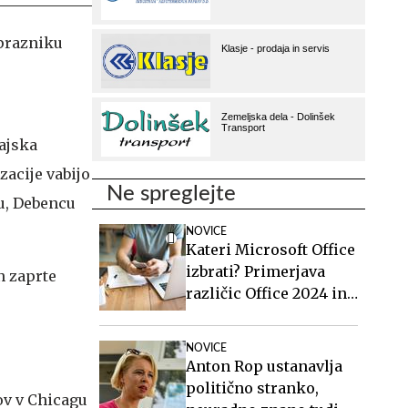
 prazniku
majska
acije vabijo
Ne spreglejte
u, Debencu
NOVICE
Kateri Microsoft Office
izbrati? Primerjava
an zaprte
različic Office 2024 in
Office 2021.
NOVICE
Anton Rop ustanavlja
politično stranko,
ov v Chicagu