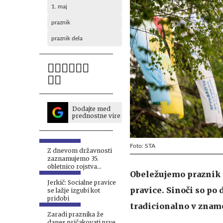
1. maj
praznik
praznik dela
Dodajte med
prednostne vire
Foto: STA
Z dnevom državnosti
zaznamujemo 35.
obletnico rojstva
Obeležujemo praznik d
samostojne države
Jerkič: Socialne pravice
pravice. Sinoči so po 
se lažje izgubi kot
pridobi
tradicionalno v znam
Zaradi praznika že
danes pričakovati prve