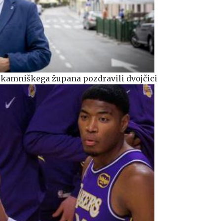
i kamniškega župana pozdravili dvojčici