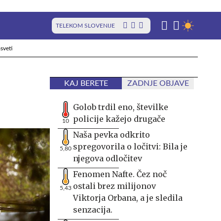
TELEKOM SLOVENIJE
sveti
KAJ BERETE
ZADNJE OBJAVE
Golob trdil eno, številke
policije kažejo drugače
10
Naša pevka odkrito
spregovorila o ločitvi: Bila je
5,80
njegova odločitev
Fenomen Nafte. Čez noč
ostali brez milijonov
5,43
Viktorja Orbana, a je sledila
senzacija.