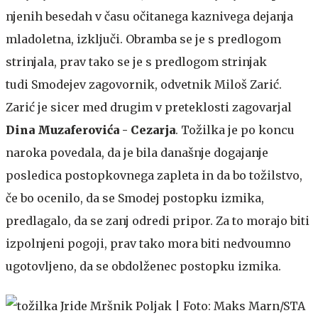
njenih besedah v času očitanega kaznivega dejanja
mladoletna, izključi. Obramba se je s predlogom
strinjala, prav tako se je s predlogom strinjak
tudi Smodejev zagovornik, odvetnik Miloš Zarić.
Zarić je sicer med drugim v preteklosti zagovarjal
Dina Muzaferovića - Cezarja
. Tožilka je po koncu
naroka povedala, da je bila današnje dogajanje
posledica postopkovnega zapleta in da bo tožilstvo,
če bo ocenilo, da se Smodej postopku izmika,
predlagalo, da se zanj odredi pripor. Za to morajo biti
izpolnjeni pogoji, prav tako mora biti nedvoumno
ugotovljeno, da se obdolženec postopku izmika.