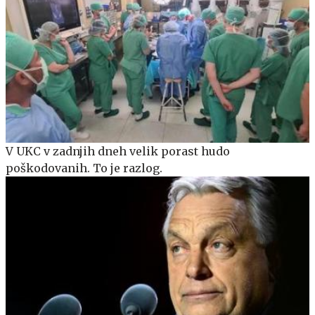
V UKC v zadnjih dneh velik porast hudo
poškodovanih. To je razlog.