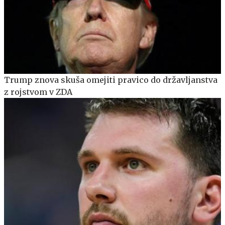
Trump znova skuša omejiti pravico do državljanstva
z rojstvom v ZDA