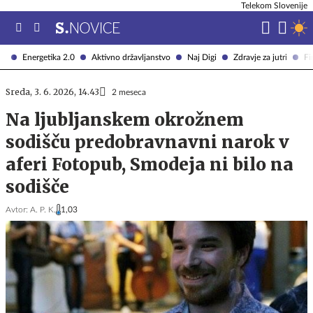
Telekom Slovenije
Energetika 2.0
Aktivno državljanstvo
Naj Digi
Zdravje za jutri
Fi
Sreda, 3. 6. 2026, 14.43
2 meseca
Na ljubljanskem okrožnem
sodišču predobravnavni narok v
aferi Fotopub, Smodeja ni bilo na
sodišče
Avtor:
A. P. K.
1,03