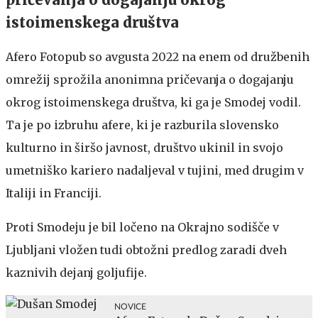
istoimenskega društva
Afero Fotopub so avgusta 2022 na enem od družbenih
omrežij sprožila anonimna pričevanja o dogajanju
okrog istoimenskega društva, ki ga je Smodej vodil.
Ta je po izbruhu afere, ki je razburila slovensko
kulturno in širšo javnost, društvo ukinil in svojo
umetniško kariero nadaljeval v tujini, med drugim v
Italiji in Franciji.
Proti Smodeju je bil ločeno na Okrajno sodišče v
Ljubljani vložen tudi obtožni predlog zaradi dveh
kaznivih dejanj goljufije.
NOVICE