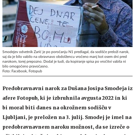
Smodejev odvetnik Zarić je po poročanju N1 predlagal, da sodišče preloži narok,
saj da je bilo vabilo na obravnavo obdolžencu vročeno manj kot osem dni pred
narokom, torej prepozno. Dodal je tudi, da kopiranje spisa po vročitvi vabila ni
bilo omogočeno pravočasno.
Foto: Facebook, Fotopub
Predobravnavni narok za Dušana Josipa Smodeja iz
afere Fotopub, ki je izbruhnila avgusta 2022 in ki
bi moral biti danes na okrožnem sodišču v
Ljubljani, je preložen na 3. julij. Smodej je imel na
predobravnavnem naroku možnost, da se izreče o