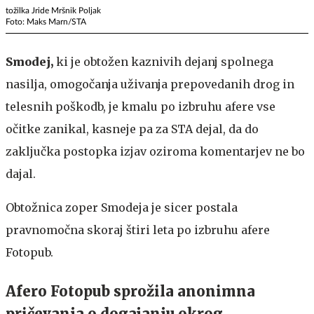
tožilka Jride Mršnik Poljak
Foto: Maks Marn/STA
Smodej,
ki je obtožen kaznivih dejanj spolnega
nasilja, omogočanja uživanja prepovedanih drog in
telesnih poškodb, je kmalu po izbruhu afere vse
očitke zanikal, kasneje pa za STA dejal, da do
zaključka postopka izjav oziroma komentarjev ne bo
dajal.
Obtožnica zoper Smodeja je sicer postala
pravnomočna skoraj štiri leta po izbruhu afere
Fotopub.
Afero Fotopub sprožila anonimna
pričevanja o dogajanju okrog