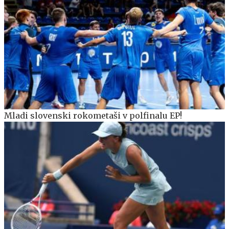
Mladi slovenski rokometaši v polfinalu EP!