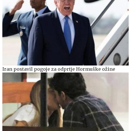
Iran postavil pogoje za odprtje Hormuške ožine