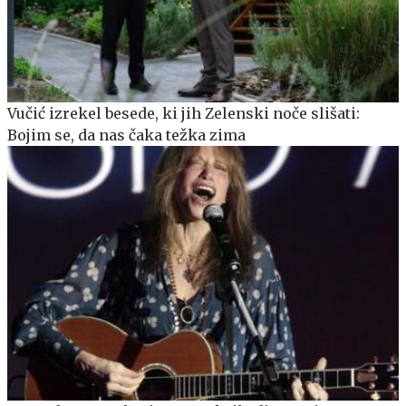
Vučić izrekel besede, ki jih Zelenski noče slišati:
Bojim se, da nas čaka težka zima