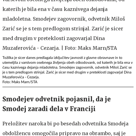
Tožilka je sicer danes predlagala izključitev javnosti z glavne obravnave in to
utemeljila z varstvom osebnega življenja obeh oškodovank, od katerih je bila ena v
času kaznivega dejanja mladoletna. Smodejev zagovornik, odvetnik Miloš Zarić se
je s tem predlogom strinjal. Zarić je sicer med drugim v preteklosti zagovarjal Dina
Muzaferovića - Cezarja.
Foto: Maks Marn/STA
Smodejev odvetnik pojasnil, da je
Smodej zaradi dela v Franciji
Preložitev naroka bi po besedah odvetnika Smodeja
obdolžencu omogočila pripravo na obrambo, saj je