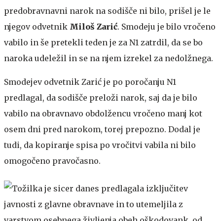
predobravnavni narok na sodišče ni bilo, prišel je le
njegov odvetnik
Miloš Zarić
. Smodeju je bilo vročeno
vabilo in še pretekli teden je za N1 zatrdil, da se bo
naroka udeležil in se na njem izrekel za nedolžnega.
Smodejev odvetnik Zarić je po poročanju N1
predlagal, da sodišče preloži narok, saj da je bilo
vabilo na obravnavo obdolžencu vročeno manj kot
osem dni pred narokom, torej prepozno. Dodal je
tudi, da kopiranje spisa po vročitvi vabila ni bilo
omogočeno pravočasno.