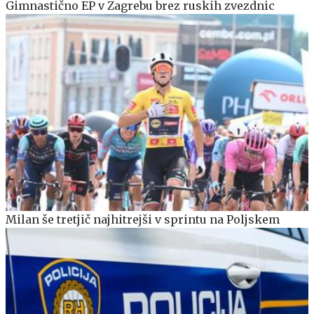
Gimnastično EP v Zagrebu brez ruskih zvezdnic
Milan še tretjič najhitrejši v sprintu na Poljskem