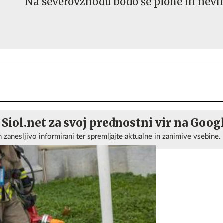
Na severovzhodu bodo še plohe in nevi
 Siol.net za svoj prednostni vir na Goog
n zanesljivo informirani ter spremljajte aktualne in zanimive vsebine.