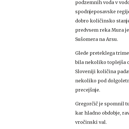
podzemnih voda v vodon
spodnjeposavske regije
dobro količinsko stanj
predvsem reka Mura je z
Sušomera na Arsu.
Glede preteklega trimes
bila nekoliko toplejša
Sloveniji količina pad
nekoliko pod dolgoletn
precejšnje.
Gregorčič je spomnil t
kar hladno obdobje, rav
vročinski val.