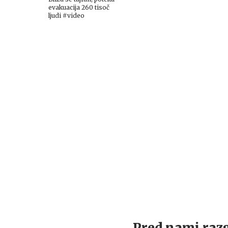
evakuacija 260 tisoč
ljudi #video
Pred nami raz