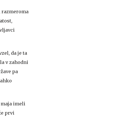
in razmeroma
atost,
vljavci
el, da je ta
ila v zahodni
ržave pa
lahko
 maja imeli
že prvi