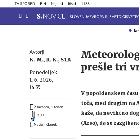
Info in obvestila
Tehnik
TV SPORED
Bizi
Najdi.si
Itis.si
1188
SLOVENIJA
EVROPA IN SVET
DIGISVET
P
Ene
Meteorolog
Avtorji:
K. M.,
R. K.,
STA
prešle tri 
Ponedeljek,
1. 6. 2026,
14.55
V popoldanskem času s
toča, med drugim na A
2 meseca, 1 teden
kaže, da nevihtno dog
2,65
(Arso), da se razgiba
Natisni članek