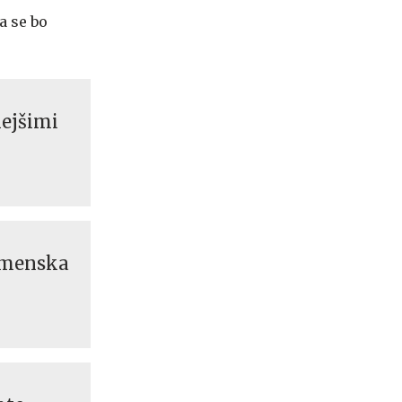
a se bo
nejšimi
emenska