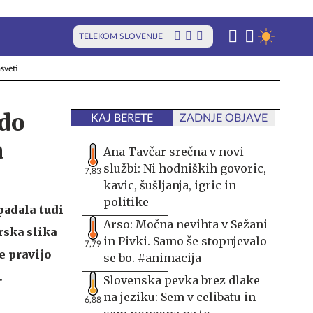
TELEKOM SLOVENIJE
sveti
odo
KAJ BERETE
ZADNJE OBJAVE
a
Ana Tavčar srečna v novi
službi: Ni hodniških govoric,
7,83
kavic, šušljanja, igric in
politike
padala tudi
Arso: Močna nevihta v Sežani
rska slika
in Pivki. Samo še stopnjevalo
7,79
e pravijo
se bo. #animacija
.
Slovenska pevka brez dlake
na jeziku: Sem v celibatu in
6,88