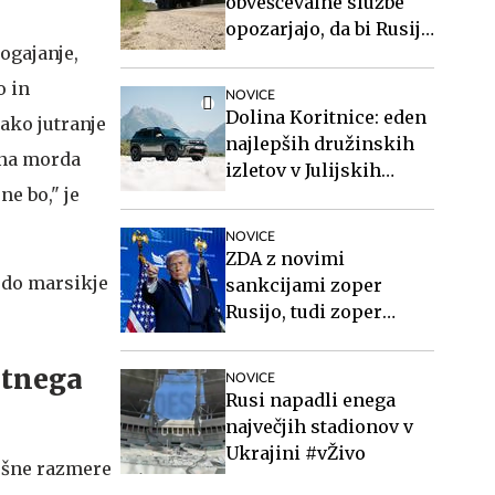
obveščevalne službe
opozarjajo, da bi Rusija
ogajanje,
lahko že kmalu
preizkusila Nato
o in
NOVICE
Dolina Koritnice: eden
tako jutranje
najlepših družinskih
dna morda
izletov v Julijskih
e bo," je
Alpah
NOVICE
ZDA z novimi
odo marsikje
sankcijami zoper
Rusijo, tudi zoper
Putina
etnega
NOVICE
Rusi napadli enega
največjih stadionov v
Ukrajini #vŽivo
sušne razmere