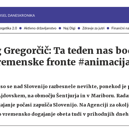
Želite prejemati e-novice?
Uživajmo pametno
OSEL DANES
KRONIKA
rgetika 2.0
Aktivno državljanstvo
Naj Digi
Zdravje za jutri
Finančni na
 Gregorčič: Ta teden nas b
vremenske fronte #animacij
o se nad Slovenijo razbesnele nevihte, ponekod je 
jdovskem, na območju Šentjurja in v Mariboru. Rada
ajanje počasi zapušča Slovenijo. Na Agenciji za okolj
no vremensko dogajanje obeta tudi v prihodnjih dneh