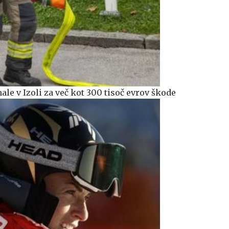
ale v Izoli za več kot 300 tisoč evrov škode