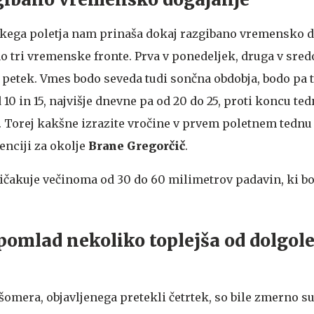
škega poletja nam prinaša dokaj razgibano vremensko d
o tri vremenske fronte. Prva v ponedeljek, druga v sred
 v petek. Vmes bodo seveda tudi sončna obdobja, bodo pa 
10 in 15, najvišje dnevne pa od 20 do 25, proti koncu te
 Torej kakšne izrazite vročine v prvem poletnem tednu n
enciji za okolje
Brane Gregorčič
.
ičakuje večinoma od 30 do 60 milimetrov padavin, ki b
pomlad nekoliko toplejša od dolgol
šomera, objavljenega pretekli četrtek, so bile zmerno 