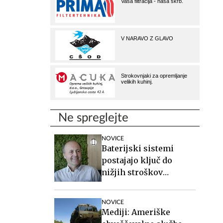
Ne spreglejte
NOVICE
Baterijski sistemi
postajajo ključ do
nižjih stroškov
elektrike v podjetjih
NOVICE
Mediji: Ameriške