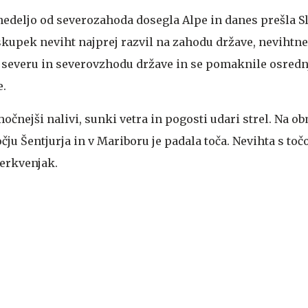
nedeljo od severozahoda dosegla Alpe in danes prešla Sl
skupek neviht najprej razvil na zahodu države, nevihtne 
na severu in severovzhodu države in se pomaknile osred
e.
očnejši nalivi, sunki vetra in pogosti udari strel. Na o
čju Šentjurja in v Mariboru je padala toča. Nevihta s točo
Cerkvenjak.