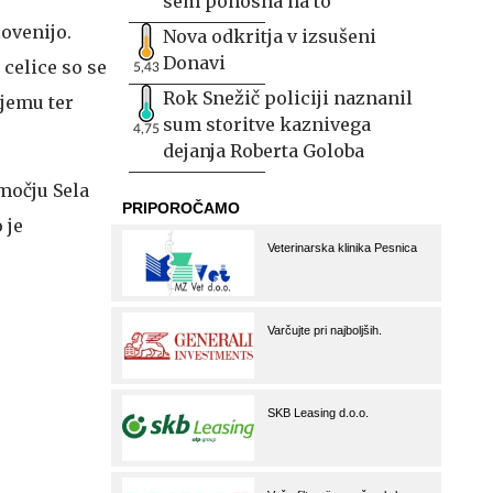
sem ponosna na to
ovenijo.
Nova odkritja v izsušeni
Donavi
celice so se
5,43
Rok Snežič policiji naznanil
njemu ter
sum storitve kaznivega
4,75
dejanja Roberta Goloba
bmočju Sela
 je