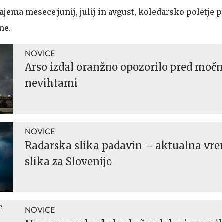
jema mesece junij, julij in avgust, koledarsko poletje p
ne.
NOVICE
Arso izdal oranžno opozorilo pred moč
nevihtami
NOVICE
Radarska slika padavin – aktualna vr
slika za Slovenijo
NOVICE