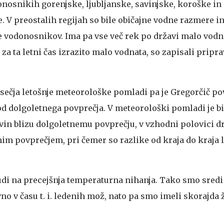
osnikih gorenjske, ljubljanske, savinjske, koroške in
. V preostalih regijah so bile običajne vodne razmere 
e vodonosnikov. Ima pa vse več rek po državi malo vodn
a ta letni čas izrazito malo vodnata, so zapisali pripra
ečja letošnje meteorološke pomladi pa je Gregorčič povz
 od dolgoletnega povprečja. V meteorološki pomladi je b
avin blizu dolgoletnemu povprečju, v vzhodni polovici d
im povprečjem, pri čemer so razlike od kraja do kraja 
udi na precejšnja temperaturna nihanja. Tako smo sredi
no v času t. i. ledenih mož, nato pa smo imeli skorajda 