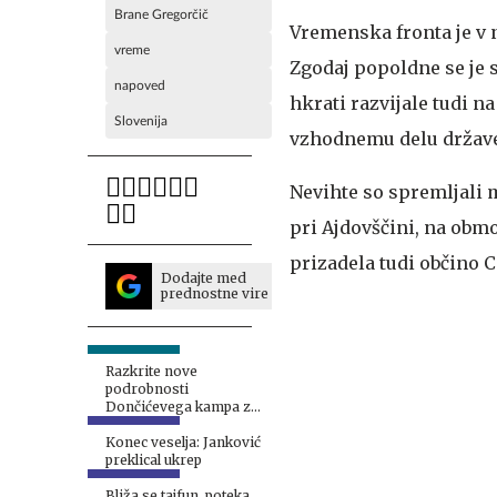
Brane Gregorčič
Vremenska fronta je v 
vreme
Zgodaj popoldne se je 
napoved
hkrati razvijale tudi 
Slovenija
vzhodnemu delu držav
Nevihte so spremljali m
pri Ajdovščini, na obmo
prizadela tudi občino 
Dodajte med
prednostne vire
Razkrite nove
podrobnosti
Dončićevega kampa z
Lakersi v Sloveniji
Konec veselja: Janković
preklical ukrep
Bliža se tajfun, poteka